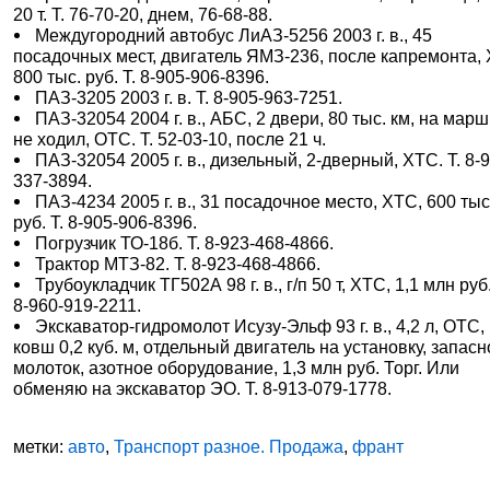
20 т. Т. 76-70-20, днем, 76-68-88.
Междугородний автобус ЛиАЗ-5256 2003 г. в., 45
посадочных мест, двигатель ЯМЗ-236, после капремонта,
800 тыс. руб. Т. 8-905-906-8396.
ПАЗ-3205 2003 г. в. Т. 8-905-963-7251.
ПАЗ-32054 2004 г. в., АБС, 2 двери, 80 тыс. км, на мар
не ходил, ОТС. Т. 52-03-10, после 21 ч.
ПАЗ-32054 2005 г. в., дизельный, 2-дверный, ХТС. Т. 8-
337-3894.
ПАЗ-4234 2005 г. в., 31 посадочное место, ХТС, 600 тыс
руб. Т. 8-905-906-8396.
Погрузчик ТО-18б. Т. 8-923-468-4866.
Трактор МТЗ-82. Т. 8-923-468-4866.
Трубоукладчик ТГ502А 98 г. в., г/п 50 т, ХТС, 1,1 млн руб.
8-960-919-2211.
Экскаватор-гидромолот Исузу-Эльф 93 г. в., 4,2 л, ОТС,
ковш 0,2 куб. м, отдельный двигатель на установку, запас
молоток, азотное оборудование, 1,3 млн руб. Торг. Или
обменяю на экскаватор ЭО. Т. 8-913-079-1778.
метки:
авто
,
Транспорт разное. Продажа
,
франт