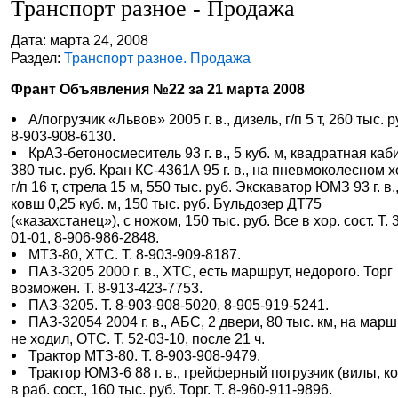
Транспорт разное - Продажа
Дата: марта 24, 2008
Раздел:
Транспорт разное. Продажа
Франт Объявления №22 за 21 марта 2008
А/погрузчик «Львов» 2005 г. в., дизель, г/п 5 т, 260 тыс. ру
8-903-908-6130.
КрАЗ-бетоносмеситель 93 г. в., 5 куб. м, квадратная каб
380 тыс. руб. Кран КС-4361А 95 г. в., на пневмоколесном х
г/п 16 т, стрела 15 м, 550 тыс. руб. Экскаватор ЮМЗ 93 г. в.
ковш 0,25 куб. м, 150 тыс. руб. Бульдозер ДТ75
(«казахстанец»), с ножом, 150 тыс. руб. Все в хор. сост. Т. 
01-01, 8-906-986-2848.
МТЗ-80, ХТС. Т. 8-903-909-8187.
ПАЗ-3205 2000 г. в., ХТС, есть маршрут, недорого. Торг
возможен. Т. 8-913-423-7753.
ПАЗ-3205. Т. 8-903-908-5020, 8-905-919-5241.
ПАЗ-32054 2004 г. в., АБС, 2 двери, 80 тыс. км, на мар
не ходил, ОТС. Т. 52-03-10, после 21 ч.
Трактор МТЗ-80. Т. 8-903-908-9479.
Трактор ЮМЗ-6 88 г. в., грейферный погрузчик (вилы, к
в раб. сост., 160 тыс. руб. Торг. Т. 8-960-911-9896.