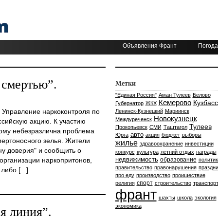
Объявления Франт
Погода
 смертью”.
Метки
"Единая Россия"
Аман Тулеев
Белово
Кемерово
Кузбасс
Губернатор
ЖКХ
я Управление наркоконтроля по
Ленинск-Кузнецкий
Мариинск
Новокузнецк
Междуреченск
ссийскую акцию. К участию
Тулеев
Прокопьевск
СМИ
Таштагол
кому небезразлична проблема
авто
Юрга
акция
бюджет
выборы
мертоносного зелья. Жители
жилье
здравоохранение
инвестиции
ну доверия" и сообщить о
конкурс
культура
летний отдых
награды
недвижимость
 организации наркопритонов,
образование
политик
правительство
правонарушения
праздни
ибо [...]
про еду
производство
проишествие
спорт
религия
строительство
транспор
франт
шахты
школа
экология
экономика
я линия”.