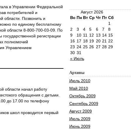
тала в Управлении Федеральной
Август 2026
рав потребителей и
Вс
Пн
Вт
Ср
Чт
Пт
Сб
й области. Позвонить и
1
можно по единому бесплатному
2
3
4
5
6
7
8
ой области 8-800-700-03-09. По
9
10
11
12
13
14
15
ы государственной регистрации
16
17
18
19
20
21
22
ах полномочий
23
24
25
26
27
28
29
ния Управлением
30
31
« Июль
Архивы
Июль 2010
Май 2010
ой области начал работу
жестокого обращения с детьми.
Октябрь 2009
.00 до 17.00 по телефону
Сентябрь 2009
Август 2009
кников школ проводится первый
Июль 2009
Июнь 2009