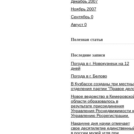
Декабрь 2007
Ноябрь 2007
Сентябрь 0
Август 0
Полезная статья
Последние записи
Погода в г. Новокузнецк на 12
дней
Погода в г. Белово
В Кузбассе созданы три местны
отделения партии “Правое дело
Новое ведомство в Кемеровско
области образовалось в
результате присоединения
Управления Роснедвижимости к
Управлению Росрегистрации.
Накануне дня науки отмечает
свое десятилетие единственны
в россии музей угля при