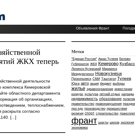
Объявления Франт
Погода
зяйственной
Метки
иятий ЖКХ теперь
"Единая Россия"
Аман Тулеев
Белово
Кемерово
Кузбасс
Губернатор
ЖКХ
Ленинск-Кузнецкий
Мариинск
Новокузнецк
Междуреченск
Тулеев
Прокопьевск
СМИ
Таштагол
яйственной деятельности
авто
Юрга
акция
бюджет
выборы
 комплекса Кемеровской
жилье
здравоохранение
инвестиции
айте областного департамента
конкурс
культура
летний отдых
награды
недвижимость
формация об организациях,
образование
политик
правительство
правонарушения
праздни
отведением, теплоснабжением,
про еду
производство
проишествие
в раскрыта согласно
спорт
религия
строительство
транспор
0. [...]
франт
шахты
школа
экология
экономика