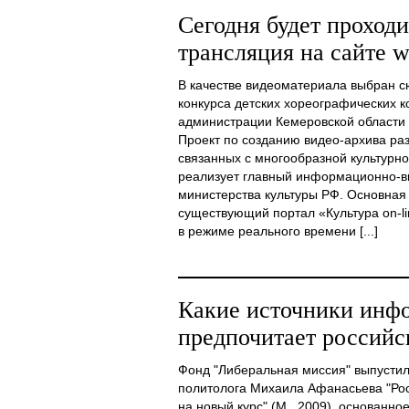
Сегодня будет проходи
трансляция на сайте w
В качестве видеоматериала выбран с
конкурса детских хореографических к
администрации Кемеровской области и
Проект по созданию видео-архива ра
связанных с многообразной культурн
реализует главный информационно-в
министерства культуры РФ. Основная
существующий портал «Культура on-lin
в режиме реального времени [...]
Какие источники инф
предпочитает российск
Фонд "Либеральная миссия" выпустил 
политолога Михаила Афанасьева "Рос
на новый курс" (М., 2009), основанно