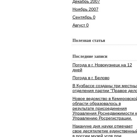
Декабрь 2007
Ноябрь 2007
Сентябрь 0
Август 0
Полезная статья
Последние записи
Погода в г. Новокузнецк на 12
дней
Погода в г. Белово
В Кузбассе созданы три местны
отделения партии “Правое дело
Новое ведомство в Кемеровско
области образовалось в
результате присоединения
Управления Роснедвижимости к
Управлению Росрегистрации.
Накануне дня науки отмечает
свое десятилетие единственны
в россии музей угля при