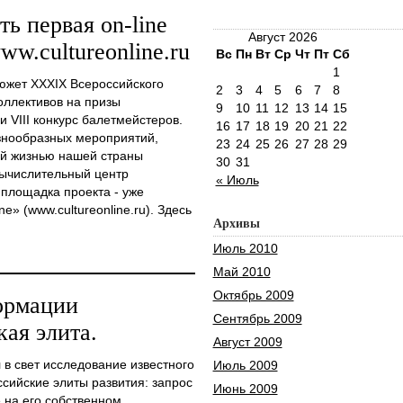
ть первая on-line
Август 2026
ww.cultureonline.ru
Вс
Пн
Вт
Ср
Чт
Пт
Сб
1
южет XXXIX Всероссийского
2
3
4
5
6
7
8
оллективов на призы
9
10
11
12
13
14
15
 VIII конкурс балетмейстеров.
16
17
18
19
20
21
22
знообразных мероприятий,
23
24
25
26
27
28
29
ой жизнью нашей страны
30
31
ычислительный центр
« Июль
 площадка проекта - уже
e» (www.cultureonline.ru). Здесь
Архивы
Июль 2010
Май 2010
Октябрь 2009
ормации
Сентябрь 2009
ая элита.
Август 2009
в свет исследование известного
Июль 2009
сийские элиты развития: запрос
Июнь 2009
е на его собственном