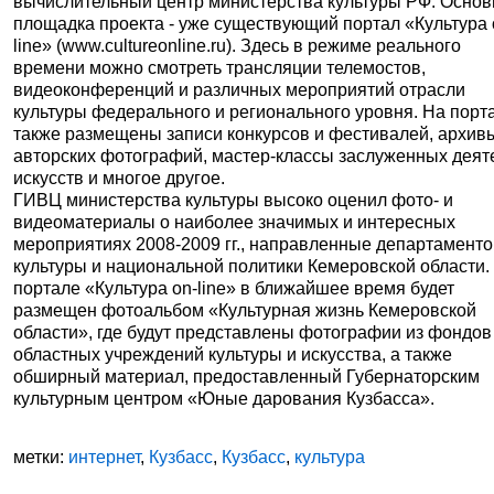
вычислительный центр министерства культуры РФ. Осно
площадка проекта - уже существующий портал «Культура 
line» (www.cultureonline.ru). Здесь в режиме реального
времени можно смотреть трансляции телемостов,
видеоконференций и различных мероприятий отрасли
культуры федерального и регионального уровня. На порт
также размещены записи конкурсов и фестивалей, архив
авторских фотографий, мастер-классы заслуженных деят
искусств и многое другое.
ГИВЦ министерства культуры высоко оценил фото- и
видеоматериалы о наиболее значимых и интересных
мероприятиях 2008-2009 гг., направленные департамент
культуры и национальной политики Кемеровской области.
портале «Культура on-line» в ближайшее время будет
размещен фотоальбом «Культурная жизнь Кемеровской
области», где будут представлены фотографии из фондов
областных учреждений культуры и искусства, а также
обширный материал, предоставленный Губернаторским
культурным центром «Юные дарования Кузбасса».
метки:
интернет
,
Кузбасс
,
Кузбасс
,
культура