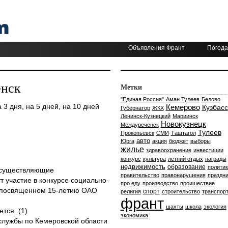
Объявления Франт
Погода
енск
Метки
"Единая Россия"
Аман Тулеев
Белово
 3 дня, на 5 дней, на 10 дней
Кемерово
Кузбасс
Губернатор
ЖКХ
Ленинск-Кузнецкий
Мариинск
Новокузнецк
Междуреченск
Тулеев
Прокопьевск
СМИ
Таштагол
авто
Юрга
акция
бюджет
выборы
жилье
здравоохранение
инвестиции
конкурс
культура
летний отдых
награды
недвижимость
образование
политик
осуществляющие
правительство
правонарушения
праздни
 участие в конкурсе социально-
про еду
производство
проишествие
, посвященном 15-летию ОАО
спорт
религия
строительство
транспор
франт
шахты
школа
экология
тся. (1)
экономика
службы по Кемеровской области