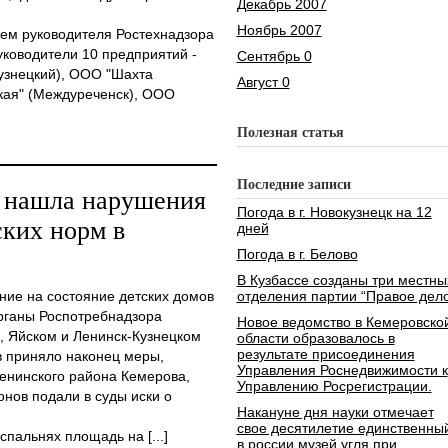
Декабрь 2007
Ноябрь 2007
ем руководителя Ростехнадзора
уководители 10 предприятий -
Сентябрь 0
узнецкий), ООО "Шахта
Август 0
ская" (Междуреченск), ООО
Полезная статья
Последние записи
а нашла нарушения
Погода в г. Новокузнецк на 12
ких норм в
дней
Погода в г. Белово
В Кузбассе созданы три местны
ние на состояние детских домов
отделения партии “Правое дело
рганы Роспотребнадзора
Новое ведомство в Кемеровско
, Яйском и Ленинск-Кузнецком
области образовалось в
результате присоединения
в приняло наконец меры,
Управления Роснедвижимости к
енинского района Кемерова,
Управлению Росрегистрации.
онов подали в суды иски о
Накануне дня науки отмечает
свое десятилетие единственны
спальнях площадь на [...]
в россии музей угля при