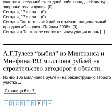
участников седьмой ежегодной робинзонады «Инватур -
здоровье тела и души». (0)
Сегодня, 17 июля… (0)
Сегодня, 17 июля… (0)
Сегодня Таштагольский район отмечает национальный
праздник «Ольгудек - Пайрам-2008». (0)
Сегодня в Таштаголе состоится инаугурация вновь [...]
А.Г.Тулеев “выбил” из Минтранса и
Минфина 193 миллиона рублей на
строительство автодорог в области.
Из них 106 миллионов рублей - на реконструкцию второго
участка ...
Страница 6 из 7
«
1
2
3
4
5
6
7
»