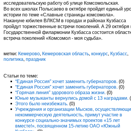
исследовательскую работу об улице Комсомольская.
Во всех школах Полысаево в октябре пройдет единый ур
истории по теме «Славные страницы комсомола».
Накануне юбилея ВЛКСМ в городах и районах Кузбасса
пройдут торжественные встречи поколений. А 29 октября 
Государственной филармонии Кузбасса состоится област
встреча поколений «Комсомол - моя судьба».
метки:
Кемерово
,
Кемеровская область
,
конкурс
,
Кузбасс
,
политика
,
праздник
Статьи по теме:
“Единая Россия” хочет заменить губернаторов.
(0)
“Единая Россия” хочет заменить губернаторов.
(0)
“Горячая линия” здорового образа жизни.
(0)
Юные музыканты вернулись домой с 13 наградами.
(
Этого было неизбежать.
(0)
Учреждения и организации Мысков, осуществляющ
некоммерческую деятельность, примут участие в
конкурсе социально-значимых проектов «15 лет
вместе!», посвященном 15-летию ОАО «Южный