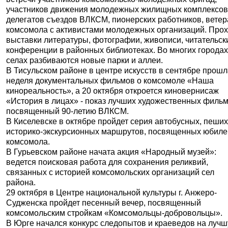
участников движения молодежных жилищных комплексов
делегатов съездов ВЛКСМ, пионерских работников, вете
комсомола с активистами молодежных организаций. Про
выставки литературы, фотографии, живописи, читательск
конференции в районных библиотеках. Во многих городах
селах разбиваются новые парки и аллеи.
В Тисульском районе в центре искусств в сентябре прош
неделя документальных фильмов о комсомоле «Наша
кинореальность», а 20 октября откроется киновернисаж
«История в лицах» - показ лучших художественных фильм
посвященный 90-летию ВЛКСМ.
В Киселевске в октябре пройдет серия автобусных, пеши
историко-экскурсионных маршрутов, посвященных юбил
комсомола.
В Гурьевском районе начата акция «Народный музей»:
ведется поисковая работа для сохранения реликвий,
связанных с историей комсомольских организаций сел
района.
29 октября в Центре национальной культуры г. Анжеро-
Судженска пройдет песенный вечер, посвященный
комсомольским стройкам «Комсомольцы-добровольцы».
В Юрге начался конкурс следопытов и краеведов на луч