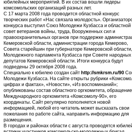
юбилейных мероприятий. В их состав вошли лидеры
комсомольских организаций разных лет.
С 17 марта 2008 года проводится областной конкурс
творческих работ «Нас связала молодость». Организатор
конкурса выступил Союз Молодежи Кузбасса и областной
совет ветеранов войны, труда, Вооруженных сил и
правоохранительных органов при поддержке администра
Кемеровской области, администрации города Кемерово,
Совета старейшин при губернаторе Кемеровской области
Молодежного парламента Кузбасса при Совете народных
депутатов Кемеровской области. Итоги конкурса будут
подведены 29 октября 2008 года.
Специально к юбилею создан сайт
http://smkrsm.ru/90
Со
Молодежи Кузбасса. На сайте открыты рубрики «Комсомо
цифрах и фактах», «Новости», «Из воспоминаний»;
опубликованы состав областного оргкомитета, обращени
Международного оргкомитета «Комсомолу-90», его
координаты. Сайт регулярно пополняется новой
информацией, любой его читатель может высказать свои
пожелания по работе сайта, направить информацию для
размещения.
В городах и районах области с августа проводятся юбил
встречи участников комсомольско-молодежных бригад,