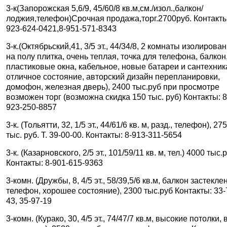
3-к(Запорожская 5,6/9, 45/60/8 кв.м,см./изол.,балкон/
лоджия,телефон)Срочная продажа,торг.2700руб. Контакты
923-624-0421,8-951-571-8343
3-к.(Октябрьский,41, 3/5 эт., 44/34/8, 2 комнаты изолирова
на полу плитка, очень теплая, точка для телефона, балкон
пластиковые окна, кабельное, новые батареи и сантехник
отличное состояние, авторский дизайн перепланировки,
домофон, железная дверь), 2400 тыс.руб при просмотре
возможен торг (возможна скидка 150 тыс. руб) Контакты: 8
923-250-8857
3-к. (Тольятти, 32, 1/5 эт., 44/61/6 кв. м, разд., телефон), 27
тыс. руб. Т. 39-00-00. Контакты: 8-913-311-5654
3-к. (Казарновского, 2/5 эт., 101/59/11 кв. м, тел.) 4000 тыс.
Контакты: 8-901-615-9363
3-комн. (Дружбы, 8, 4/5 эт., 58/39,5/6 кв.м, балкон застеклен
телефон, хорошее состояние), 2300 тыс.руб Контакты: 33-
43, 35-97-19
3-комн. (Курако, 30, 4/5 эт., 74/47/7 кв.м, высокие потолки, 