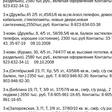
раздельно), 2580 тыс.руб., включая оформление Контакты:
923-632-34-11
3-к.(Дружбы,45 2/5 эт.,45/61/6 кв.м,см./изол,телефон, домо
кабельное, стеклопакеты, новые двери,новая
сантехника),2550тыс.руб. Контакты: 8-923-634-03-38
3-комн. (Дружбы, 8, 4/5 эт., 58/39,5/6 кв.м, балкон застеклен
телефон, хорошее состояние), 2300 тыс.руб Контакты: 33-
43, 35-97-19 09.10.2008
3-комн. (Курако, 30, 4/5 эт., 74/47/7 кв.м, высокие потолки, 
раздельно), 2580 тыс.руб., включая оформление Контакты:
923-632-34-11 09.10.2008
3-к.(Октябрьский 23, П, Хр, 5/5 эт., 43/58/6 кв.м., см/р, с/у с
балкон, тел.) 2350 тыс. руб. Т. 8-903-946-92-30. Контакты: 8
903-946-92-30.
3-к.(Бе6лана 19, П, Т, 3/9 эт., 37/57/9 кв.м., см/р, с/у разд., 2
лоджии.) 2650 тыс. руб. Т.8-905-961-16-65. Контакты: 8-905
961-16-65.
3-к(Запорожская, 3, П, Т, 2/9 эт., 37/60/10 кв. м., см/р, с/у ра