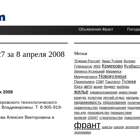
Объявления Франт
Погода
 за 8 апреля 2008
Метки
"Единая Россия"
Аман Тулеев
Белово
Кемерово
Кузбасс
Губернатор
ЖКХ
Ленинск-Кузнецкий
Мариинск
Новокузнецк
Междуреченск
Тулеев
Прокопьевск
СМИ
Таштагол
авто
Юрга
акция
бюджет
выборы
жилье
я 2008
здравоохранение
инвестиции
конкурс
культура
летний отдых
награды
ровского технологического
недвижимость
образование
политик
 Владимировны. Т. 8-905-919-
правительство
правонарушения
праздни
про еду
производство
проишествие
ва Алексея Викторовича в
спорт
религия
строительство
транспор
франт
шахты
школа
экология
экономика