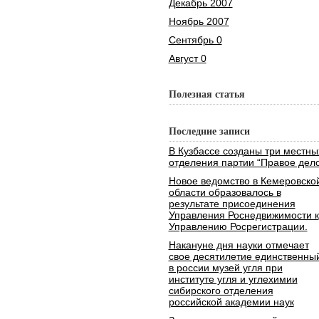
Декабрь 2007
Ноябрь 2007
Сентябрь 0
Август 0
Полезная статья
Последние записи
В Кузбассе созданы три местны
отделения партии “Правое дело
Новое ведомство в Кемеровско
области образовалось в
результате присоединения
Управления Роснедвижимости к
Управлению Росрегистрации.
Накануне дня науки отмечает
свое десятилетие единственны
в россии музей угля при
институте угля и углехимии
сибирского отделения
российской академии наук