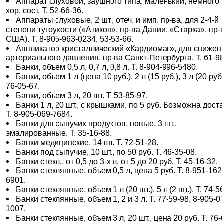
Аппарат слуховой, заушного типа, маленький, немного б
хор. сост. Т. 52-66-36.
Аппараты слуховые, 2 шт., отеч. и имп. пр-ва, для 2-4-й
степени тугоухости («Атикон», пр-ва Дании, «Старка», пр-
США). Т. 8-905-963-0234, 53-53-66.
Аппликатор кристаллический «Кардиомаг», для снижен
артериального давления, пр-ва Санкт-Петербурга. Т. 61-9
Банки, объем 0,5 л, 0,7 л, 0,8 л. Т. 8-904-996-5480.
Банки, объем 1 л (цена 10 руб.), 2 л (15 руб.), 3 л (20 руб.
76-05-67.
Банки, объем 3 л, 20 шт. Т. 53-85-97.
Банки 1 л, 20 шт., с крышками, по 5 руб. Возможна дост
Т. 8-905-069-7684.
Банки для сыпучих продуктов, новые, 3 шт.,
эмалированные. Т. 35-16-88.
Банки медицинские, 14 шт. Т. 72-51-28.
Банки под сыпучие, 10 шт., по 50 руб. Т. 46-35-08.
Банки стекл., от 0,5 до 3-х л, от 5 до 20 руб. Т. 45-16-32.
Банки стеклянные, объем 0,5 л, цена 5 руб. Т. 8-951-162
6901.
Банки стеклянные, объем 1 л (20 шт.), 5 л (2 шт.). Т. 74-5
Банки стеклянные, объем 1, 2 и 3 л. Т. 77-59-98, 8-905-0
1007.
Банки стеклянные, объем 3 л, 20 шт., цена 20 руб. Т. 76-