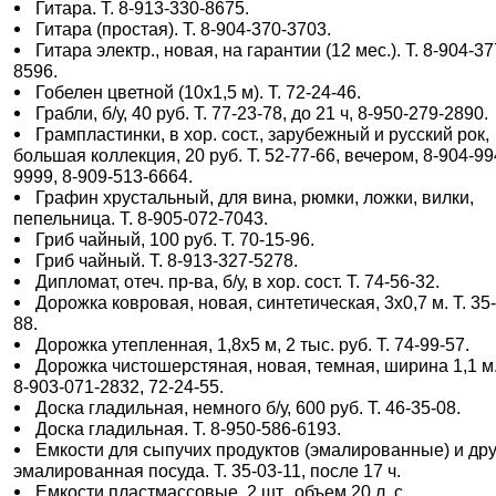
Гитара. Т. 8-913-330-8675.
Гитара (простая). Т. 8-904-370-3703.
Гитара электр., новая, на гарантии (12 мес.). Т. 8-904-37
8596.
Гобелен цветной (10х1,5 м). Т. 72-24-46.
Грабли, б/у, 40 руб. Т. 77-23-78, до 21 ч, 8-950-279-2890.
Грампластинки, в хор. сост., зарубежный и русский рок,
большая коллекция, 20 руб. Т. 52-77-66, вечером, 8-904-99
9999, 8-909-513-6664.
Графин хрустальный, для вина, рюмки, ложки, вилки,
пепельница. Т. 8-905-072-7043.
Гриб чайный, 100 руб. Т. 70-15-96.
Гриб чайный. Т. 8-913-327-5278.
Дипломат, отеч. пр-ва, б/у, в хор. сост. Т. 74-56-32.
Дорожка ковровая, новая, синтетическая, 3х0,7 м. Т. 35
88.
Дорожка утепленная, 1,8х5 м, 2 тыс. руб. Т. 74-99-57.
Дорожка чистошерстяная, новая, темная, ширина 1,1 м.
8-903-071-2832, 72-24-55.
Доска гладильная, немного б/у, 600 руб. Т. 46-35-08.
Доска гладильная. Т. 8-950-586-6193.
Емкости для сыпучих продуктов (эмалированные) и др
эмалированная посуда. Т. 35-03-11, после 17 ч.
Емкости пластмассовые, 2 шт., объем 20 л, с