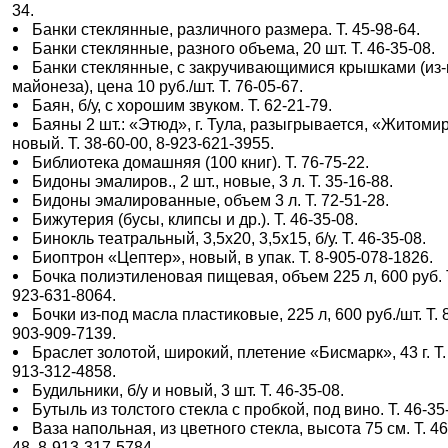
34.
Банки стеклянные, различного размера. Т. 45-98-64.
Банки стеклянные, разного объема, 20 шт. Т. 46-35-08.
Банки стеклянные, с закручивающимися крышками (из
майонеза), цена 10 руб./шт. Т. 76-05-67.
Баян, б/у, с хорошим звуком. Т. 62-21-79.
Баяны 2 шт.: «Этюд», г. Тула, разыгрывается, «Житомир
новый. Т. 38-60-00, 8-923-621-3955.
Библиотека домашняя (100 книг). Т. 76-75-22.
Бидоны эмалиров., 2 шт., новые, 3 л. Т. 35-16-88.
Бидоны эмалированные, объем 3 л. Т. 72-51-28.
Бижутерия (бусы, клипсы и др.). Т. 46-35-08.
Бинокль театральный, 3,5х20, 3,5х15, б/у. Т. 46-35-08.
Биоптрон «Цептер», новый, в упак. Т. 8-905-078-1826.
Бочка полиэтиленовая пищевая, объем 225 л, 600 руб. Т
923-631-8064.
Бочки из-под масла пластиковые, 225 л, 600 руб./шт. Т. 
903-909-7139.
Браслет золотой, широкий, плетение «Бисмарк», 43 г. Т.
913-312-4858.
Будильники, б/у и новый, 3 шт. Т. 46-35-08.
Бутыль из толстого стекла с пробкой, под вино. Т. 46-35
Ваза напольная, из цветного стекла, высота 75 см. Т. 46
48, 8-913-317-5784.