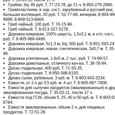
Грабли, б/у, 40 руб. Т. 77-23-78, до 21 ч, 8-950-279-2890.
Грампластинки, в хор. сост., зарубежный и русский рок,
большая коллекция, 20 руб. Т. 52-77-66, вечером, 8-904-99
9999, 8-909-513-6664.
Гриб чайный, 100 руб. Т. 70-15-96.
Гриб чайный. Т. 8-913-327-5278.
Дорожка ковровая, 100% шерсть, 1,5х3,1 м, в отл. сост.,
руб. Т. 8-905-966-0490.
Дорожка ковровая, 5х1,3 м, б/у, 300 руб. Т. 8-951-593-24
Дорожка ковровая, новая, синтетическая, 3х0,7 м. Т. 35
88.
Дорожка утепленная, 1,8х5 м, 2 тыс. руб. Т. 74-99-57.
Дорожки домотканые, отличного кач-ва. Т. 38-76-84.
Доска гладильная, 400 руб. Т. 71-55-35.
Доска гладильная. Т. 8-950-586-6193.
Дрова сухие, рубленые, 3 куб. м. Т. 8-903-943-3234.
Емкости, от 2-х до 3,5 куб. м, 4 шт. Т. 8-905-967-7806.
Емкости для сыпучих продуктов (эмалированные) и др
эмалированная посуда. Т. 35-03-11, после 17 ч.
Емкости под ГСМ, объем 5, 25, 40 и 50 куб. м. Т. 8-903-9
6764.
Емкости эмалированные, объем 2 л, для пищевых
продуктов. Т. 72-51-28.