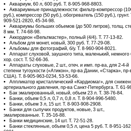
Аквариум, 60 л, 600 руб. Т. 8-905-968-8803.
Аквариумные принадлежности: фильтр-компрессор (10
руб.), компрессор (50 руб.), обогреватель (150 руб.), грунт. 
909-521-2820, 45-34-98.
Аквариумы больших объемов (до 500 литров), толщ. ст
8 мм. Т. 74-68-98.
Аккордеон «Вельтмастер», полный (4/4). Т. 77-13-82.
Альбом для монет, новый, 300 руб. Т. 77-29-08.
Альбомы для фотографий, б/у. Т. 8-960-904-8021.
Аппарат слуховой, заушного типа, маленький, немного б
хор. сост. Т. 52-66-36.
Аппараты слуховые, 2 шт., отеч. и имп. пр-ва, для 2-4-й
степени тугоухости («Атикон», пр-ва Дании, «Старка», пр-
США). Т. 8-905-963-0234, 53-53-66.
Аппликатор кристаллический «Кардиомаг», для снижен
артериального давления, пр-ва Санкт-Петербурга. Т. 61-9
Бак эмалированный, новый, объем 23 л. Т. 38-76-84.
Банки, объем 0,5 л, 0,7 л, 0,8 л. Т. 8-904-996-5480.
Банки, объем 3 л, 15 шт. Т. 8-903-908-2908.
Банки для сыпучих продуктов, новые, 3 шт.,
эмалированные. Т. 35-16-88.
Банки медицинские, 14 шт. Т. 72-51-28.
Банки стеклянные, объем 0,5 л, цена 5 руб. Т. 8-951-162