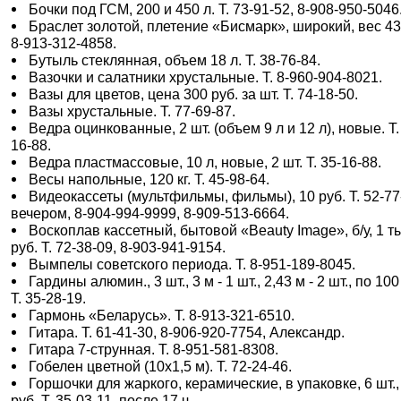
Бочки под ГСМ, 200 и 450 л. Т. 73-91-52, 8-908-950-5046
Браслет золотой, плетение «Бисмарк», широкий, вес 43 г
8-913-312-4858.
Бутыль стеклянная, объем 18 л. Т. 38-76-84.
Вазочки и салатники хрустальные. Т. 8-960-904-8021.
Вазы для цветов, цена 300 руб. за шт. Т. 74-18-50.
Вазы хрустальные. Т. 77-69-87.
Ведра оцинкованные, 2 шт. (объем 9 л и 12 л), новые. Т.
16-88.
Ведра пластмассовые, 10 л, новые, 2 шт. Т. 35-16-88.
Весы напольные, 120 кг. Т. 45-98-64.
Видеокассеты (мультфильмы, фильмы), 10 руб. Т. 52-77
вечером, 8-904-994-9999, 8-909-513-6664.
Воскоплав кассетный, бытовой «Beauty Image», б/у, 1 т
руб. Т. 72-38-09, 8-903-941-9154.
Вымпелы советского периода. Т. 8-951-189-8045.
Гардины алюмин., 3 шт., 3 м - 1 шт., 2,43 м - 2 шт., по 100
Т. 35-28-19.
Гармонь «Беларусь». Т. 8-913-321-6510.
Гитара. Т. 61-41-30, 8-906-920-7754, Александр.
Гитара 7-струнная. Т. 8-951-581-8308.
Гобелен цветной (10х1,5 м). Т. 72-24-46.
Горшочки для жаркого, керамические, в упаковке, 6 шт.,
руб. Т. 35-03-11, после 17 ч.