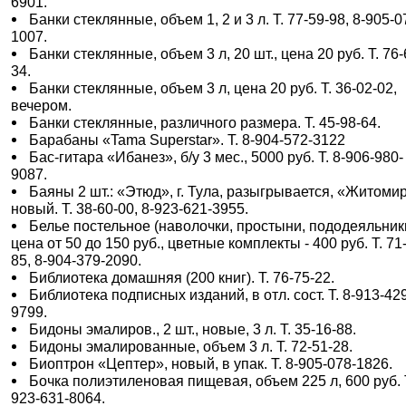
6901.
Банки стеклянные, объем 1, 2 и 3 л. Т. 77-59-98, 8-905-0
1007.
Банки стеклянные, объем 3 л, 20 шт., цена 20 руб. Т. 76-
34.
Банки стеклянные, объем 3 л, цена 20 руб. Т. 36-02-02,
вечером.
Банки стеклянные, различного размера. Т. 45-98-64.
Барабаны «Tama Superstar». Т. 8-904-572-3122
Бас-гитара «Ибанез», б/у 3 мес., 5000 руб. Т. 8-906-980-
9087.
Баяны 2 шт.: «Этюд», г. Тула, разыгрывается, «Житомир
новый. Т. 38-60-00, 8-923-621-3955.
Белье постельное (наволочки, простыни, пододеяльник
цена от 50 до 150 руб., цветные комплекты - 400 руб. Т. 71
85, 8-904-379-2090.
Библиотека домашняя (200 книг). Т. 76-75-22.
Библиотека подписных изданий, в отл. сост. Т. 8-913-42
9799.
Бидоны эмалиров., 2 шт., новые, 3 л. Т. 35-16-88.
Бидоны эмалированные, объем 3 л. Т. 72-51-28.
Биоптрон «Цептер», новый, в упак. Т. 8-905-078-1826.
Бочка полиэтиленовая пищевая, объем 225 л, 600 руб. Т
923-631-8064.