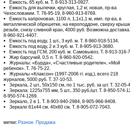
Емкость, 65 куб. м. Т. 8-913-313-0927.
Емкость для выпечки, круглая, 1,2 кг, новая, пр-ва
Чехословакии. Т. 76-95-19, 8-960-913-8769.
Емкость капроновая, 1100 л, 1,1х1,1 м, имп. пр-ва, в
металлической обрешетке, на европоддоне, сверху крышк
резьбе, снизу сливной кран, 4000 руб. Возможна доставка.
8-960-921-4407.
Емкость под воду, 1 шт., 3 куб. м. Т. 8-960-918-5134.
Емкость под воду, 2 и 3 куб. м. Т. 8-905-913-3680.
Емкость под ГСМ, 200 куб. м. Самовывоз. Т. 8-913-316-
Жир барсучий, 0,5 л. Т. 8-960-920-0542.
Журналы: «Бурда», «Счастливые родители», «Мой
ребенок». Т. 76-75-22.
Журналы «Клаксон» (1997-2006 гг. изд.), всего 218
журналов, 5000 руб. Т. 37-10-53.
Зеркала, 2 шт., 50х150 см, по 1 тыс. руб. за шт. Т. 32-05-
Зеркала: 1225х755 мм, 5 шт., 350 руб./шт. Т. 8-950-574-1
8-950-574-1269.
Зеркало, 2 в 1. Т. 8-903-940-2984, 8-905-966-9408.
Зеркало 61х44 см, 40х60 см. Т. 8-905-072-7043.
метки:
Разное. Продажа