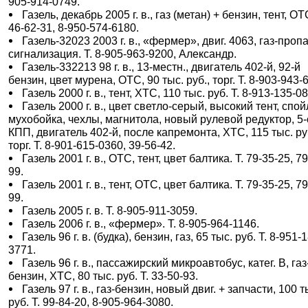
905-914-0749.
Газель, декабрь 2005 г. в., газ (метан) + бензин, тент, ОТС
46-62-31, 8-950-574-6180.
Газель-32023 2003 г. в., «фермер», двиг. 4063, газ-пропа
сигнализация. Т. 8-905-963-9200, Александр.
Газель-332213 98 г. в., 13-местн., двигатель 402-й, 92-й
бензин, цвет мурена, ОТС, 90 тыс. руб., торг. Т. 8-903-943-
Газель 2000 г. в., тент, ХТС, 110 тыс. руб. Т. 8-913-135-0
Газель 2000 г. в., цвет светло-серый, высокий тент, спой
мухобойка, чехлы, магнитола, новый рулевой редуктор, 5-с
КПП, двигатель 402-й, после капремонта, ХТС, 115 тыс. ру
торг. Т. 8-901-615-0360, 39-56-42.
Газель 2001 г. в., ОТС, тент, цвет балтика. Т. 79-35-25, 7
99.
Газель 2001 г. в., тент, ОТС, цвет балтика. Т. 79-35-25, 7
99.
Газель 2005 г. в. Т. 8-905-911-3059.
Газель 2006 г. в., «фермер». Т. 8-905-964-1146.
Газель 96 г. в. (будка), бензин, газ, 65 тыс. руб. Т. 8-951-
3771.
Газель 96 г. в., пассажирский микроавтобус, катег. В, газ
бензин, ХТС, 80 тыс. руб. Т. 33-50-93.
Газель 97 г. в., газ-бензин, новый двиг. + запчасти, 100 т
руб. Т. 99-84-20, 8-905-964-3080.