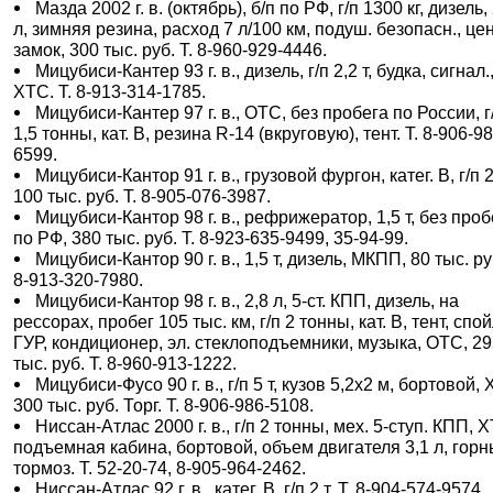
Мазда 2002 г. в. (октябрь), б/п по РФ, г/п 1300 кг, дизель,
л, зимняя резина, расход 7 л/100 км, подуш. безопасн., цен
замок, 300 тыс. руб. Т. 8-960-929-4446.
Мицубиси-Кантер 93 г. в., дизель, г/п 2,2 т, будка, сигнал.
ХТС. Т. 8-913-314-1785.
Мицубиси-Кантер 97 г. в., ОТС, без пробега по России, г
1,5 тонны, кат. В, резина R-14 (вкруговую), тент. Т. 8-906-9
6599.
Мицубиси-Кантор 91 г. в., грузовой фургон, катег. В, г/п 2
100 тыс. руб. Т. 8-905-076-3987.
Мицубиси-Кантор 98 г. в., рефрижератор, 1,5 т, без проб
по РФ, 380 тыс. руб. Т. 8-923-635-9499, 35-94-99.
Мицубиси-Кантор 90 г. в., 1,5 т, дизель, МКПП, 80 тыс. руб
8-913-320-7980.
Мицубиси-Кантор 98 г. в., 2,8 л, 5-ст. КПП, дизель, на
рессорах, пробег 105 тыс. км, г/п 2 тонны, кат. В, тент, спо
ГУР, кондиционер, эл. стеклоподъемники, музыка, ОТС, 2
тыс. руб. Т. 8-960-913-1222.
Мицубиси-Фусо 90 г. в., г/п 5 т, кузов 5,2х2 м, бортовой,
300 тыс. руб. Торг. Т. 8-906-986-5108.
Ниссан-Атлас 2000 г. в., г/п 2 тонны, мех. 5-ступ. КПП, 
подъемная кабина, бортовой, объем двигателя 3,1 л, гор
тормоз. Т. 52-20-74, 8-905-964-2462.
Ниссан-Атлас 92 г. в., катег. В, г/п 2 т. Т. 8-904-574-9574.