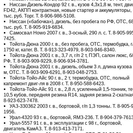
Ниссан-Дизель-Кондор 92 г. в., кузов 4,3х1,8 м, тент, двиг
FD42, АКПП контрактная, новые стартер и аккумуляторы,
тыс. руб. Торг. Т. 8-906-986-5108.
Ниссан («бабочка»), дизель, без пробега по РФ, ОТС, 6
тыс. руб. Т. 8-905-919-6834.
Самосвал Howo 2007 г. в., 3-осный, 290 л. с. Т. 8-905-99
7425.
Тойота-Дюна 2000 г. в., без пробега, ОТС, термобудка, г
1750 кг, катег. В. Т. 8-913-323-4979, 8-903-946-8340.
Тойота-Дюна 2001 г. в., 3,7 л, г/п 2 т, ПЭП, салон люкс, б
РФ. Т. 8-903-909-9229, 8-906-934-3781.
Тойота-Дюна 2001 г. в., дизель, объем 3 л, длина кузова
м, ОТС. Т. 8-903-909-6291, 8-903-048-2753.
Тойота-Тойо-Айс 90 г. в., 2 т, термобудка, ОТС, полный
капремонт двиг-ля в 2008 г. Т. 8-950-588-6423.
Тойота-Тойо-Айс 91 г. в., 2,8 л, усиленный 1,5-тонник, те
10,5 кубов, передняя резина R14, задняя резина 2-скатная
8-923-623-7478.
УАЗ-330362 2003 г. в., бортовой, г/п 1,3 тонны. Т. 8-905-
1956.
Урал-4320 93 г. в., бортовой, ЯМЗ-236. Т. 8-904-379-761
Урал-5557 91 г. в., в эксплуатации с 98 г., бортовой,
двигатель КамАЗ. Т. 8-913-413-7171.