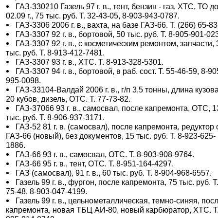
ГАЗ-330210 Газель 97 г. в., тент, бензин - газ, ХТС, ТО д
02.09 г., 75 тыс. руб. Т. 32-43-05, 8-903-943-0787.
ГАЗ-3306 2006 г. в., вахта, на базе ГАЗ-66. Т. (266) 65-83
ГАЗ-3307 92 г. в., бортовой, 50 тыс. руб. Т. 8-905-901-02
ГАЗ-3307 92 г. в., с косметическим ремонтом, запчасти, 
тыс. руб. Т. 8-913-412-7481.
ГАЗ-3307 93 г. в., ХТС. Т. 8-913-328-5301.
ГАЗ-3307 94 г. в., бортовой, в раб. сост. Т. 55-46-59, 8-90
995-0098.
ГАЗ-33104-Валдай 2006 г. в., г/п 3,5 тонны, длина кузова
20 кубов, дизель, ОТС. Т. 77-73-82.
ГАЗ-37066 93 г. в., самосвал, после капремонта, ОТС, 
тыс. руб. Т. 8-906-937-3171.
ГАЗ-52 81 г. в. (самосвал), после капремонта, редуктор 
ГАЗ-66 (новый), без документов, 15 тыс. руб. Т. 8-923-625-
1886.
ГАЗ-66 93 г. в., самосвал, ОТС. Т. 8-903-908-9764.
ГАЗ-66 95 г. в., тент, ОТС. Т. 8-951-164-4297.
ГАЗ (самосвал), 91 г. в., 60 тыс. руб. Т. 8-904-968-6557.
Газель 99 г. в., фургон, после капремонта, 75 тыс. руб. Т.
75-48, 8-903-047-4199.
Газель 99 г. в., цельнометаллическая, темно-синяя, пос
капремонта, новая ТБЦ АИ-80, новый карбюратор, ХТС. Т.