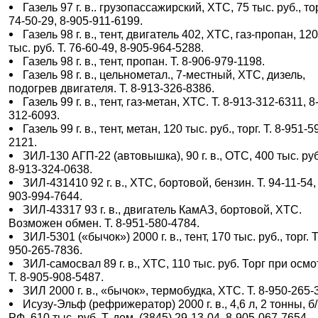
Газель 97 г. в.. грузопассажирский, ХТС, 75 тыс. руб., тор
74-50-29, 8-905-911-6199.
Газель 98 г. в., тент, двигатель 402, ХТС, газ-пропан, 12
тыс. руб. Т. 76-60-49, 8-905-964-5288.
Газель 98 г. в., тент, пропан. Т. 8-906-979-1198.
Газель 98 г. в., цельнометал., 7-местный, ХТС, дизель,
подогрев двигателя. Т. 8-913-326-8386.
Газель 99 г. в., тент, газ-метан, ХТС. Т. 8-913-312-6311, 8
312-6093.
Газель 99 г. в., тент, метан, 120 тыс. руб., торг. Т. 8-951-5
2121.
ЗИЛ-130 АГП-22 (автовышка), 90 г. в., ОТС, 400 тыс. руб
8-913-324-0638.
ЗИЛ-431410 92 г. в., ХТС, бортовой, бензин. Т. 94-11-54,
903-994-7644.
ЗИЛ-43317 93 г. в., двигатель КамАЗ, бортовой, ХТС.
Возможен обмен. Т. 8-951-580-4784.
ЗИЛ-5301 («бычок») 2000 г. в., тент, 170 тыс. руб., торг. Т
950-265-7836.
ЗИЛ-самосвал 89 г. в., ХТС, 110 тыс. руб. Торг при осмо
Т. 8-905-908-5487.
ЗИЛ 2000 г. в., «бычок», термобудка, ХТС. Т. 8-950-265-
Исузу-Эльф (рефрижератор) 2000 г. в., 4,6 л, 2 тонны, б
РФ, 610 тыс. руб. Т. дом. (3845) 29-13-04, 8-905-067-7654.