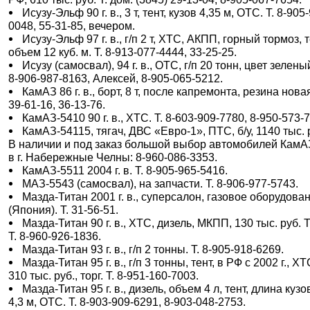
Исузу-Эльф 90 г. в., 3 т, тент, кузов 4,35 м, ОТС. Т. 8-905
0048, 55-31-85, вечером.
Исузу-Эльф 97 г. в., г/п 2 т, ХТС, АКПП, горный тормоз, т
объем 12 куб. м. Т. 8-913-077-4444, 33-25-25.
Исузу (самосвал), 94 г. в., ОТС, г/п 20 тонн, цвет зеленый
8-906-987-8163, Алексей, 8-905-065-5212.
КамАЗ 86 г. в., борт, 8 т, после капремонта, резина новая
39-61-16, 36-13-76.
КамАЗ-5410 90 г. в., ХТС. Т. 8-603-909-7780, 8-950-573-
КамАЗ-54115, тягач, ДВС «Евро-1», ПТС, б/у, 1140 тыс. 
В наличии и под заказ большой выбор автомобилей КамАЗ
в г. Набережные Челны: 8-960-086-3353.
КамАЗ-5511 2004 г. в. Т. 8-905-965-5416.
МАЗ-5543 (самосвал), на запчасти. Т. 8-906-977-5743.
Мазда-Титан 2001 г. в., суперсалон, газовое оборудова
(Япония). Т. 31-56-51.
Мазда-Титан 90 г. в., ХТС, дизель, МКПП, 130 тыс. руб. Т
Т. 8-960-926-1836.
Мазда-Титан 93 г. в., г/п 2 тонны. Т. 8-905-918-6269.
Мазда-Титан 95 г. в., г/п 3 тонны, тент, в РФ с 2002 г., ХТ
310 тыс. руб., торг. Т. 8-951-160-7003.
Мазда-Титан 95 г. в., дизель, объем 4 л, тент, длина кузо
4,3 м, ОТС. Т. 8-903-909-6291, 8-903-048-2753.