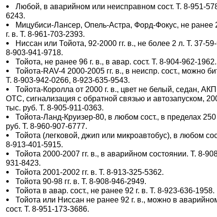
Любой, в аварийном или неисправном сост. Т. 8-951-57
6243.
Мицубиси-Лансер, Опель-Астра, Форд-Фокус, не ранее 
г. в. Т. 8-961-703-2393.
Ниссан или Тойота, 92-2000 гг. в., не более 2 л. Т. 37-59
8-903-941-9718.
Тойота, не ранее 96 г. в., в авар. сост. Т. 8-904-962-1962.
Тойота-RAV-4 2000-2005 гг. в., в неиспр. сост., можно б
Т. 8-903-942-0266, 8-923-635-9543.
Тойота-Королла от 2000 г. в., цвет не белый, седан, АК
ОТС, сигнализация с обратной связью и автозапуском, 20
тыс. руб. Т. 8-905-911-0363.
Тойота-Ланд-Круизер-80, в любом сост., в пределах 250
руб. Т. 8-960-907-6777.
Тойота (легковой, джип или микроавтобус), в любом сост
8-913-401-5915.
Тойота 2000-2007 гг. в., в аварийном состоянии. Т. 8-90
931-8423.
Тойота 2001-2002 гг. в. Т. 8-913-325-5362.
Тойота 90-98 гг. в. Т. 8-908-946-2949.
Тойота в авар. сост., не ранее 92 г. в. Т. 8-923-636-1958.
Тойота или Ниссан не ранее 92 г. в., можно в аварийно
сост. Т. 8-951-173-3686.