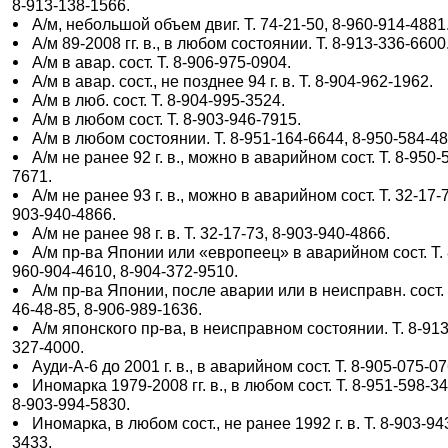
8-913-138-1566.
А/м, небольшой объем двиг. Т. 74-21-50, 8-960-914-4881
А/м 89-2008 гг. в., в любом состоянии. Т. 8-913-336-6600
А/м в авар. сост. Т. 8-906-975-0904.
А/м в авар. сост., не позднее 94 г. в. Т. 8-904-962-1962.
А/м в люб. сост. Т. 8-904-995-3524.
А/м в любом сост. Т. 8-903-946-7915.
А/м в любом состоянии. Т. 8-951-164-6644, 8-950-584-48
А/м не ранее 92 г. в., можно в аварийном сост. Т. 8-950-
7671.
А/м не ранее 93 г. в., можно в аварийном сост. Т. 32-17-7
903-940-4866.
А/м не ранее 98 г. в. Т. 32-17-73, 8-903-940-4866.
А/м пр-ва Японии или «европеец» в аварийном сост. Т. 
960-904-4610, 8-904-372-9510.
А/м пр-ва Японии, после аварии или в неисправн. сост. 
46-48-85, 8-906-989-1636.
А/м японского пр-ва, в неисправном состоянии. Т. 8-913
327-4000.
Ауди-А-6 до 2001 г. в., в аварийном сост. Т. 8-905-075-07
Иномарка 1979-2008 гг. в., в любом сост. Т. 8-951-598-3
8-903-994-5830.
Иномарка, в любом сост., не ранее 1992 г. в. Т. 8-903-94
3433.