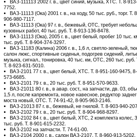
ВАЗ-111113 2002 г. в., цвет синий, музыка, ХТС. Т. 8-913
7752.
ВАЗ-11113 (Ока) 2001 г. в., на ходу, 50 тыс. руб., торг. Т. 8
906-980-7117.
ВАЗ-11113 (Ока) 97 г. в., бежевый, ОТС, требует небол
кузовных работ, 40 тыс. руб. Т. 8-913-136-8478.
ВАЗ-11113 (Ока), 2005 г. в., цвет белый, пробег 10 тыс. к
тыс. руб. Т. 8-904-374-3297.
ВАЗ-11183 (Калина) 2006 г. в., 1,6 л, светло-зеленый, тю
салон люкс, спортивные сиденья, подогрев сидений, лить
музыка, сигнал., тонировка, 40 тыс. км, ОТС, 260 тыс. руб. 
Т. 8-923-631-5010.
ВАЗ-2101 77 г. в., цвет белый, ХТС. Т. 8-951-160-9475, 8
573-6685.
ВАЗ-2101 79 г. в., 20 тыс. руб. Т. 8-951-570-9633.
ВАЗ-21011 80 г. в., в авар. сост., на запчасти, дв. 03, об
1,5 л, после капремонта, новое навесное, редуктор задне
моста новый, ОТС. Т. 74-91-42, 8-905-963-2146.
ВАЗ-21013 87 г. в., бежевый, не гнилой. Т. 8-903-940-20
ВАЗ-2102 79 г. в., 20 тыс. руб. Т. 8-904-968-8297.
ВАЗ-2102 84 г. в., цвет белый, ХТС, 2 комплекта колес, 
тыс. руб. Т. 8-901-615-2232.
ВАЗ-2102 на запчасти. Т. 74-61-00.
ВАЗ-2104 2000 г. в., салон ВАЗ-2107. Т. 8-960-913-5202.