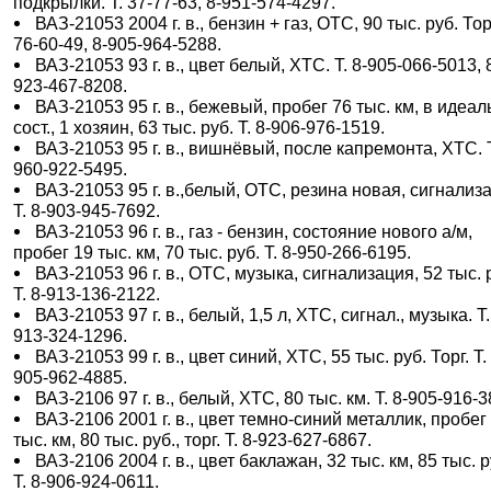
подкрылки. Т. 37-77-63, 8-951-574-4297.
ВАЗ-21053 2004 г. в., бензин + газ, ОТС, 90 тыс. руб. Торг
76-60-49, 8-905-964-5288.
ВАЗ-21053 93 г. в., цвет белый, ХТС. Т. 8-905-066-5013, 
923-467-8208.
ВАЗ-21053 95 г. в., бежевый, пробег 76 тыс. км, в идеа
сост., 1 хозяин, 63 тыс. руб. Т. 8-906-976-1519.
ВАЗ-21053 95 г. в., вишнёвый, после капремонта, ХТС. Т
960-922-5495.
ВАЗ-21053 95 г. в.,белый, ОТС, резина новая, сигнализ
Т. 8-903-945-7692.
ВАЗ-21053 96 г. в., газ - бензин, состояние нового а/м,
пробег 19 тыс. км, 70 тыс. руб. Т. 8-950-266-6195.
ВАЗ-21053 96 г. в., ОТС, музыка, сигнализация, 52 тыс. 
Т. 8-913-136-2122.
ВАЗ-21053 97 г. в., белый, 1,5 л, ХТС, сигнал., музыка. Т.
913-324-1296.
ВАЗ-21053 99 г. в., цвет синий, ХТС, 55 тыс. руб. Торг. Т.
905-962-4885.
ВАЗ-2106 97 г. в., белый, ХТС, 80 тыс. км. Т. 8-905-916-3
ВАЗ-2106 2001 г. в., цвет темно-синий металлик, пробег
тыс. км, 80 тыс. руб., торг. Т. 8-923-627-6867.
ВАЗ-2106 2004 г. в., цвет баклажан, 32 тыс. км, 85 тыс. р
Т. 8-906-924-0611.