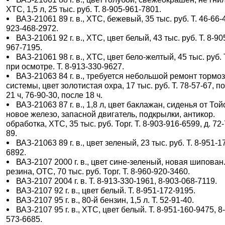
ХТС, 1,5 л, 25 тыс. руб. Т. 8-905-961-7801.
ВАЗ-21061 89 г. в., ХТС, бежевый, 35 тыс. руб. Т. 46-66-4
923-468-2972.
ВАЗ-21061 92 г. в., ХТС, цвет белый, 43 тыс. руб. Т. 8-90
967-7195.
ВАЗ-21061 98 г. в., ХТС, цвет бело-желтый, 45 тыс. руб.
при осмотре. Т. 8-913-330-9627.
ВАЗ-21063 84 г. в., требуется небольшой ремонт тормо
системы, цвет золотистая охра, 17 тыс. руб. Т. 78-57-67, п
21 ч, 76-90-30, после 18 ч.
ВАЗ-21063 87 г. в., 1,8 л, цвет баклажан, сиденья от Той
новое железо, запасной двигатель, подкрылки, антикор.
обработка, ХТС, 35 тыс. руб. Торг. Т. 8-903-916-6599, д. 72-
89.
ВАЗ-21063 89 г. в., цвет зеленый, 23 тыс. руб. Т. 8-951-1
6892.
ВАЗ-2107 2000 г. в., цвет сине-зеленый, новая шипован
резина, ОТС, 70 тыс. руб. Торг. Т. 8-960-920-3460.
ВАЗ-2107 2004 г. в. Т. 8-913-330-1961, 8-903-068-7119.
ВАЗ-2107 92 г. в., цвет белый. Т. 8-951-172-9195.
ВАЗ-2107 95 г. в., 80-й бензин, 1,5 л. Т. 52-91-40.
ВАЗ-2107 95 г. в., ХТС, цвет белый. Т. 8-951-160-9475, 8
573-6685.