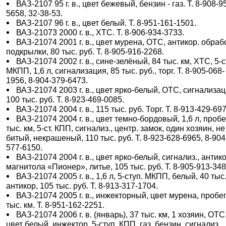
ВАЗ-2107 95 г. в., цвет бежевый, бензин - газ. Т. 8-908-9
5658, 32-38-53.
ВАЗ-2107 96 г. в., цвет белый. Т. 8-951-161-1501.
ВАЗ-21073 2000 г. в., ХТС. Т. 8-906-934-3733.
ВАЗ-21074 2001 г. в., цвет мурена, ОТС, антикор. обраб
подкрылки, 80 тыс. руб. Т. 8-905-916-2268.
ВАЗ-21074 2002 г. в., сине-зелёный, 84 тыс. км, ХТС, 5-с
МКПП, 1,6 л, сигнализация, 85 тыс. руб., торг. Т. 8-905-068-
1956, 8-904-379-6473.
ВАЗ-21074 2003 г. в., цвет ярко-белый, ОТС, сигнализац
100 тыс. руб. Т. 8-923-469-0085.
ВАЗ-21074 2004 г. в., 115 тыс. руб. Торг. Т. 8-913-429-69
ВАЗ-21074 2004 г. в., цвет темно-бордовый, 1,6 л, пробе
тыс. км, 5-ст. КПП, сигнализ., центр. замок, один хозяин, не
битый, некрашеный, 110 тыс. руб. Т. 8-923-628-6965, 8-904
577-6150.
ВАЗ-21074 2004 г. в., цвет ярко-белый, сигнализ., антико
магнитола «Пионер», литье, 105 тыс. руб. Т. 8-905-913-348
ВАЗ-21074 2005 г. в., 1,6 л, 5-ступ. МКПП, белый, 40 тыс.
антикор, 105 тыс. руб. Т. 8-913-317-1704.
ВАЗ-21074 2005 г. в., инжекторный, цвет мурена, пробе
тыс. км. Т. 8-951-162-2251.
ВАЗ-21074 2006 г. в. (январь), 37 тыс. км, 1 хозяин, ОТС
цвет белый, инжектор, 5-ступ. КПП, газ, бензин, сигнализ.,