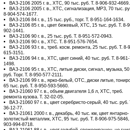
ВАЗ-2106 2005 г. в., ХТС, 90 тыс. руб. Т. 8-906-932-4669.
ВАЗ-2106 2005 г. в., ХТС, сигнализация, МР3, 70 тыс. руб
8-904-574-1677.
ВАЗ-2106 84 г. в., 15 тыс. руб., торг. Т. 8-951-164-1634.
ВАЗ-2106 85 г. в., цвет бежевый, ХТС, 15 тыс. руб. Т. 8-
902-1441.
ВАЗ-2106 90 г. в., 25 тыс. руб. Т. 8-951-572-0943.
ВАЗ-2106 90 г. в., ХТС. Т. 8-951-576-7654.
ВАЗ-2106 93 г. в., треб. косм. ремонта, 25 тыс. руб. Т. 8-
615-3151.
ВАЗ-2106 94 г. в., ХТС, цвет синий, 40 тыс. руб. Т. 8-961
1498.
ВАЗ-2106 95 г. в., ХТС, литые диски, сигнал., музыка, 50
руб. Торг. Т. 8-950-577-2111.
ВАЗ-2106 99 г. в., ярко-белый, ОТС, диски литые, тонир
65 тыс. руб. Т. 8-950-593-5660.
ВАЗ-21060 97 г. в., объем двигателя 1,6 л, ХТС, треб.
ремонта кузова. Т. 32-02-05.
ВАЗ-21060 97 г. в., цвет серебристо-серый, 40 тыс. руб. 
36-12-77.
ВАЗ-21061 2000 г. в., декабрь, 40 тыс. км, цвет янтарно-
золотистый металлик, ХТС, 95 тыс. руб. Т. 8-906-975-5846,
903-994-8718.
ВАЗ-21061 88 г. в., цвет голубой, свежеокрашен, не гни