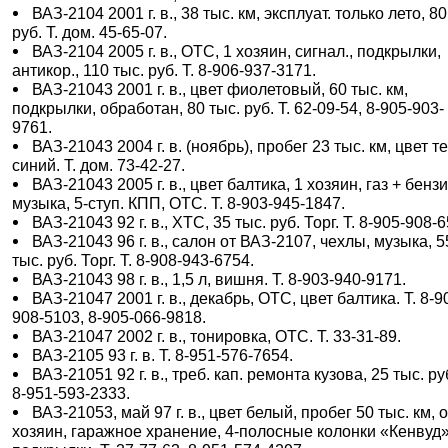
ВАЗ-2104 2001 г. в., 38 тыс. км, эксплуат. только лето, 80
руб. Т. дом. 45-65-07.
ВАЗ-2104 2005 г. в., ОТС, 1 хозяин, сигнал., подкрылки,
антикор., 110 тыс. руб. Т. 8-906-937-3171.
ВАЗ-21043 2001 г. в., цвет фиолетовый, 60 тыс. км,
подкрылки, обработан, 80 тыс. руб. Т. 62-09-54, 8-905-903-
9761.
ВАЗ-21043 2004 г. в. (ноябрь), пробег 23 тыс. км, цвет т
синий. Т. дом. 73-42-27.
ВАЗ-21043 2005 г. в., цвет балтика, 1 хозяин, газ + бензи
музыка, 5-ступ. КПП, ОТС. Т. 8-903-945-1847.
ВАЗ-21043 92 г. в., ХТС, 35 тыс. руб. Торг. Т. 8-905-908-
ВАЗ-21043 96 г. в., салон от ВАЗ-2107, чехлы, музыка, 5
тыс. руб. Торг. Т. 8-908-943-6754.
ВАЗ-21043 98 г. в., 1,5 л, вишня. Т. 8-903-940-9171.
ВАЗ-21047 2001 г. в., декабрь, ОТС, цвет балтика. Т. 8-9
908-5103, 8-905-066-9818.
ВАЗ-21047 2002 г. в., тонировка, ОТС. Т. 33-31-89.
ВАЗ-2105 93 г. в. Т. 8-951-576-7654.
ВАЗ-21051 92 г. в., треб. кап. ремонта кузова, 25 тыс. руб
8-951-593-2333.
ВАЗ-21053, май 97 г. в., цвет белый, пробег 50 тыс. км, 
хозяин, гаражное хранение, 4-полосные колонки «Кенвуд»