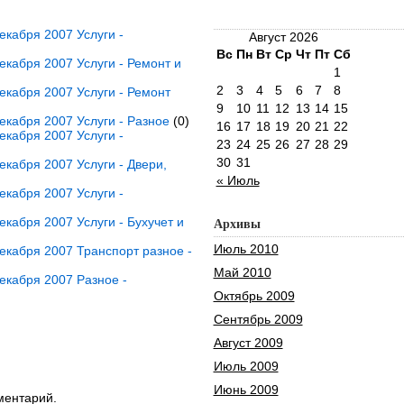
кабря 2007 Услуги -
Август 2026
Вс
Пн
Вт
Ср
Чт
Пт
Сб
кабря 2007 Услуги - Ремонт и
1
2
3
4
5
6
7
8
кабря 2007 Услуги - Ремонт
9
10
11
12
13
14
15
кабря 2007 Услуги - Разное
(0)
16
17
18
19
20
21
22
кабря 2007 Услуги -
23
24
25
26
27
28
29
30
31
кабря 2007 Услуги - Двери,
« Июль
кабря 2007 Услуги -
кабря 2007 Услуги - Бухучет и
Архивы
Июль 2010
кабря 2007 Транспорт разное -
Май 2010
екабря 2007 Разное -
Октябрь 2009
Сентябрь 2009
Август 2009
Июль 2009
Июнь 2009
ментарий.