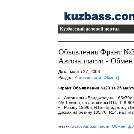
Кузбасский деловой портал
Объявления Франт №23
Автозапчасти - Обмен
Дата: марта 27, 2008
Раздел:
Автозапчасти. Обмен
|
Франт Объявления №23 за 25 март
Автошины «Бриджстоун», 165х70х13
б/у 1 сезон, на автошины R14. Т. 8-90
Резину 195/65, R15 «Бриджстоун Бл
дисках на резину 185/70, R14, на литы
метки:
авто
,
Автозапчасти. Обмен
,
фр