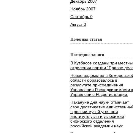
Декабрь 2007
Ноябрь 2007
Сентябрь 0
Август 0
Полезная статья
Последние записи
В Кузбассе созданы три местны
отделения партии “Правое дело
Новое ведомство в Кемеровско
области образовалось в
результате присоединения
Управления Роснедвижимости к
Управлению Росрегистрации.
Накануне дня науки отмечает
свое десятилетие единственны
в россии музей угля при
институте угля и углехимии
сибирского отделения
российской академии наук