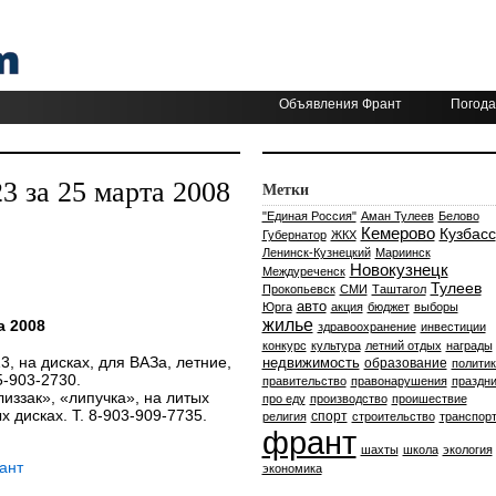
Объявления Франт
Погода
 за 25 марта 2008
Метки
"Единая Россия"
Аман Тулеев
Белово
Кемерово
Кузбасс
Губернатор
ЖКХ
Ленинск-Кузнецкий
Мариинск
Новокузнецк
Междуреченск
Тулеев
Прокопьевск
СМИ
Таштагол
авто
Юрга
акция
бюджет
выборы
жилье
а 2008
здравоохранение
инвестиции
конкурс
культура
летний отдых
награды
, на дисках, для ВАЗа, летние,
недвижимость
образование
политик
5-903-2730.
правительство
правонарушения
праздни
иззак», «липучка», на литых
про еду
производство
проишествие
х дисках. Т. 8-903-909-7735.
спорт
религия
строительство
транспор
франт
шахты
школа
экология
ант
экономика