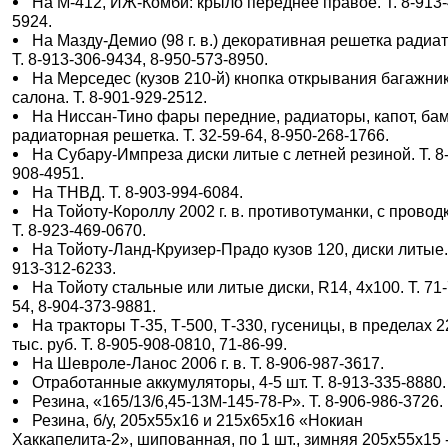
На М-412, ИЖ-Комби: крыло переднее правое. Т. 8-913-
5924.
На Мазду-Демио (98 г. в.) декоративная решетка радиа
Т. 8-913-306-9434, 8-950-573-8950.
На Мерседес (кузов 210-й) кнопка открывания багажник
салона. Т. 8-901-929-2512.
На Ниссан-Тино фары передние, радиаторы, капот, ба
радиаторная решетка. Т. 32-59-64, 8-950-268-1766.
На Субару-Импреза диски литые с летней резиной. Т. 8
908-4951.
На ТНВД. Т. 8-903-994-6084.
На Тойоту-Короллу 2002 г. в. противотуманки, с провод
Т. 8-923-469-0670.
На Тойоту-Ланд-Круизер-Прадо кузов 120, диски литые. 
913-312-6233.
На Тойоту стальные или литые диски, R14, 4х100. Т. 71-
54, 8-904-373-9881.
На тракторы Т-35, Т-500, Т-330, гусеницы, в пределах 
тыс. руб. Т. 8-905-908-0810, 71-86-99.
На Шевроле-Ланос 2006 г. в. Т. 8-906-987-3617.
Отработанные аккумуляторы, 4-5 шт. Т. 8-913-335-8880.
Резина, «165/13/6,45-13М-145-78-Р». Т. 8-906-986-3726.
Резина, б/у, 205х55х16 и 215х65х16 «Нокиан
Хаккапелита-2», шипованная, по 1 шт., зимняя 205х55х15 -