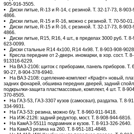
905-916-3505.
Диски литые, R-13 и R-14, с резиной. Т. 32-17-73, 8-903-
4866.
Диски литые, R-15 и R-16, можно с резиной. Т. 70-50-01.
Диски литые, R-15 и R-16, с резиной. Т. 32-17-73, 8-903-
4866.
Диски литые, R15, R16, 4 шт., в пределах 3000 руб. Т. 8-
623-0099.
Диски стальные R14 4х100, R14 4х98. Т. 8-903-908-9028
Кресла передние от 2-дверн. иномарки, в хор. сост. Т. 8-
913316-6229.
На ВАЗ-2106: щиток с приборами, панель приборов. Т. 
90-27, 8-904-378-6940.
На ВАЗ-2108: сцепление-комплект «Крафт» новый, пл
задних фонарей, обшивка передних дверей, задний спойл
подкрылки-защита пластмассовые, комплект, 4 шт. Т. 8-904
370-8505.
На ГАЗ-53, ГАЗ-3307 кузов (самосвал), раздатка. Т. 8-91
334-9931.
На ГАЗ-53: резина, можно б/у. Т. 8-960-911-9418.
На ИЖ-2126: задний редуктор, мост. Т. 8-908-944-6816.
На КамАЗ-55111 подрамник и кузов. Т. 8-913-326-2640.
На КамАЗ резина на 260. Т. 8-951-181-4848.