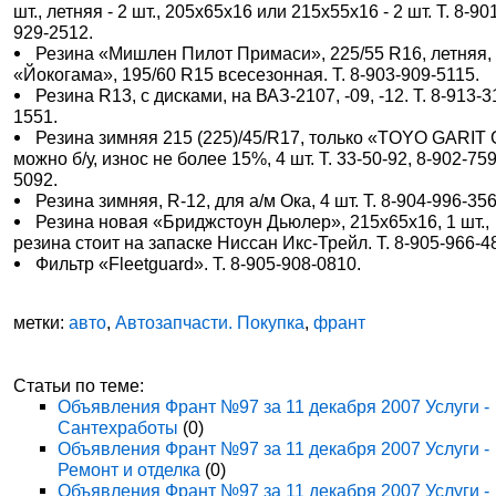
шт., летняя - 2 шт., 205х65х16 или 215х55х16 - 2 шт. Т. 8-90
929-2512.
Резина «Мишлен Пилот Примаси», 225/55 R16, летняя,
«Йокогама», 195/60 R15 всесезонная. Т. 8-903-909-5115.
Резина R13, с дисками, на ВАЗ-2107, -09, -12. Т. 8-913-3
1551.
Резина зимняя 215 (225)/45/R17, только «TOYO GARIT 
можно б/у, износ не более 15%, 4 шт. Т. 33-50-92, 8-902-759
5092.
Резина зимняя, R-12, для а/м Ока, 4 шт. Т. 8-904-996-356
Резина новая «Бриджстоун Дьюлер», 215х65х16, 1 шт.,
резина стоит на запаске Ниссан Икс-Трейл. Т. 8-905-966-4
Фильтр «Fleetguard». Т. 8-905-908-0810.
метки:
авто
,
Автозапчасти. Покупка
,
франт
Статьи по теме:
Объявления Франт №97 за 11 декабря 2007 Услуги -
Сантехработы
(0)
Объявления Франт №97 за 11 декабря 2007 Услуги -
Ремонт и отделка
(0)
Объявления Франт №97 за 11 декабря 2007 Услуги -