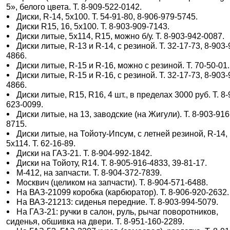
5», белого цвета. Т. 8-909-522-0142.
Диски, R-14, 5х100. Т. 54-91-80, 8-906-979-5745.
Диски R15, 16, 5х100. Т. 8-903-909-7143.
Диски литые, 5х114, R15, можно б/у. Т. 8-903-942-0087.
Диски литые, R-13 и R-14, с резиной. Т. 32-17-73, 8-903-
4866.
Диски литые, R-15 и R-16, можно с резиной. Т. 70-50-01.
Диски литые, R-15 и R-16, с резиной. Т. 32-17-73, 8-903-
4866.
Диски литые, R15, R16, 4 шт., в пределах 3000 руб. Т. 8-
623-0099.
Диски литые, на 13, заводские (на Жигули). Т. 8-903-916
8715.
Диски литые, на Тойоту-Ипсум, с летней резиной, R-14,
5х114. Т. 62-16-89.
Диски на ГАЗ-21. Т. 8-904-992-1842.
Диски на Тойоту, R14. Т. 8-905-916-4833, 39-81-17.
М-412, на запчасти. Т. 8-904-372-7839.
Москвич (целиком на запчасти). Т. 8-904-571-6488.
На ВАЗ-21099 коробка (карбюратор). Т. 8-906-920-2632.
На ВАЗ-21213: сиденья передние. Т. 8-903-994-5079.
На ГАЗ-21: ручки в салон, руль, рычаг поворотников,
сиденья, обшивка на двери. Т. 8-951-160-2289.