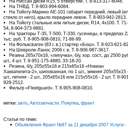
На Ниссан диски R15, 5 отверстий. Т. 8-913-317-6048.
На ТНВД. Т. 8-903-994-6084.
На Тойоту-Марино АЕ-101 габарит передний, левый (и
стекло от него), крыло переднее левое. Т. 8-903-942-2813.
На Тойоту стальные или литые диски, R14, 4х100. Т. 71-
54, 8-904-373-9881.
На тракторы Т-35, Т-500, Т-330, гусеницы, в пределах 
тыс. руб. Т. 8-905-908-0810, 71-86-99.
На Фольксваген (83 г. в.) стартер «Бош». Т. 8-923-621-8
На Шевроле-Ланос 2006 г. в. Т. 8-906-987-3617.
Резина 265х70х16, «липучка», б/у, хор. сост., до 2500 руб
шт., 4 шт. Т. 8-951-175-4880, 33-18-20.
Резина, б/у, 205х55х16 и 215х65х16 «Нокиан
Хаккапелита-2», шипованная, по 1 шт., зимняя 205х55х15 -
шт., летняя - 2 шт., 205х65х16 или 215х55х16 - 2 шт. Т. 8-90
929-2512.
Фильтр «Fleetguard». Т. 8-905-908-0810.
метки:
авто
,
Автозапчасти. Покупка
,
франт
Статьи по теме:
Объявления Франт №97 за 11 декабря 2007 Услуги -