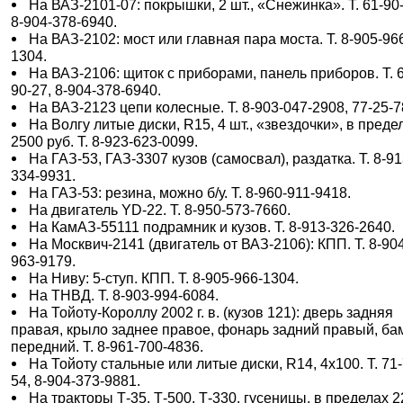
На ВАЗ-2101-07: покрышки, 2 шт., «Снежинка». Т. 61-90
8-904-378-6940.
На ВАЗ-2102: мост или главная пара моста. Т. 8-905-96
1304.
На ВАЗ-2106: щиток с приборами, панель приборов. Т. 
90-27, 8-904-378-6940.
На ВАЗ-2123 цепи колесные. Т. 8-903-047-2908, 77-25-7
На Волгу литые диски, R15, 4 шт., «звездочки», в преде
2500 руб. Т. 8-923-623-0099.
На ГАЗ-53, ГАЗ-3307 кузов (самосвал), раздатка. Т. 8-91
334-9931.
На ГАЗ-53: резина, можно б/у. Т. 8-960-911-9418.
На двигатель YD-22. Т. 8-950-573-7660.
На КамАЗ-55111 подрамник и кузов. Т. 8-913-326-2640.
На Москвич-2141 (двигатель от ВАЗ-2106): КПП. Т. 8-90
963-9179.
На Ниву: 5-ступ. КПП. Т. 8-905-966-1304.
На ТНВД. Т. 8-903-994-6084.
На Тойоту-Короллу 2002 г. в. (кузов 121): дверь задняя
правая, крыло заднее правое, фонарь задний правый, ба
передний. Т. 8-961-700-4836.
На Тойоту стальные или литые диски, R14, 4х100. Т. 71-
54, 8-904-373-9881.
На тракторы Т-35, Т-500, Т-330, гусеницы, в пределах 