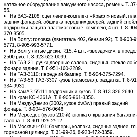
натяжное оборудование вакуумного насоса, ремень. Т. 37
55.
На ВАЗ-2108: сцепление-комплект «Крафт» новый, пл
задних фонарей, обшивка передних дверей, задний спойл
подкрылки-защита пластмассовые, комплект, 4 шт. Т. 8-904
370-8505.
На Волгу: головка (двигатель 402, бензин 92). Т. 8-903-9
5771, 8-905-993-5771.
На Волгу литые диски, R15, 4 шт., «звездочки», в преде
2500 руб. Т. 8-923-623-0099.
На ГАЗ-21: ручки дверные салона, сиденья, стекло лоб
фонари задние. Т. 8-951-160-2289.
На ГАЗ-3110: передний бампер, Т. 8-904-375-7294.
На ГАЗ-53, ГАЗ-3307 кузов (самосвал), раздатка. Т. 8-91
334-9931.
На КамАЗ-55111 подрамник и кузов. Т. 8-913-326-2640.
На кран КС-4361А. Т. 8-905-961-3350.
На Мазду-Демио (2002, кузов dw3w) правый задний
фонарь. Т. 8-904-576-0646.
На Мерседес (кузов 210-й) кнопка открывания багажник
салона. Т. 8-901-929-2512.
На Москвич-401: бамперы, колпаки, сиденье заднее, гл.
тормозной цилиндр. Т. 31-99-26, 8-923-472-3359.