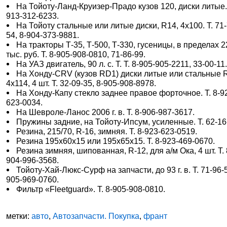
На Тойоту-Ланд-Круизер-Прадо кузов 120, диски литые. 
913-312-6233.
На Тойоту стальные или литые диски, R14, 4х100. Т. 71-
54, 8-904-373-9881.
На тракторы Т-35, Т-500, Т-330, гусеницы, в пределах 
тыс. руб. Т. 8-905-908-0810, 71-86-99.
На УАЗ двигатель, 90 л. с. Т. Т. 8-905-905-2211, 33-00-11
На Хонду-CRV (кузов RD1) диски литые или стальные 
4х114, 4 шт. Т. 32-09-35, 8-905-908-8978.
На Хонду-Капу стекло заднее правое форточное. Т. 8-9
623-0034.
На Шевроле-Ланос 2006 г. в. Т. 8-906-987-3617.
Пружины задние, на Тойоту-Ипсум, усиленные. Т. 62-16
Резина, 215/70, R-16, зимняя. Т. 8-923-623-0519.
Резина 195х60х15 или 195х65х15. Т. 8-923-469-0670.
Резина зимняя, шипованная, R-12, для а/м Ока, 4 шт. Т. 
904-996-3568.
Тойоту-Хай-Люкс-Сурф на запчасти, до 93 г. в. Т. 71-96-5
905-969-0760.
Фильтр «Fleetguard». Т. 8-905-908-0810.
метки:
авто
,
Автозапчасти. Покупка
,
франт