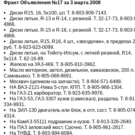
Франт Объявления №17 за 3 марта 2008
Диски R15, 16, 5х100, шт. Т. 8-903-909-7143.
Диски литые, R-13 и R-14, с резиной. Т. 32-17-73, 8-903-
4866.
Диски литые, R-15 и R-16, с резиной. Т. 32-17-73, 8-903-
4866.
Диски литые, R15, R16, 4 шт., «звездочки», в пределах 
руб. Т. 8-923-623-0099.
Диски литые, на Тойоту-Ипсум, с летней резиной, R14,
5х114. Т. 62-16-89.
Железо на УАЗ-469. Т. 8-905-910-3962.
Масло моторное, автол, дизельное, камазовское, 200 л.
Самовывоз. Т. 8-905-068-8691.
Москвич (целиком на запчасти). Т. 8-904-571-6488.
НА ВАЗ-2121-Нива 5-ступ. КПП. Т. 8-905-966-1304.
На ГАЗ-21 карбюратор. Т. 8-923-635-9976.
На ГАЗ-53, ГАЗ-3307 кузов (самосвал), раздатка. Т. 8-91
334-9931.
На ЗИЛ-130 двигатель или блок, в отл. сост. Т. 8-905-074
4314.
На КамАЗ-55111 подрамник и кузов. Т. 8-913-326-2640.
На ПАЗ зиловский мост. Срочно. Т. 8-905-961-2817.
На ТНВД. Т. 8-903-994-6084.