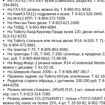
На ГАЗ-53, ГАЗ-3307 кузов (самосвал), раздатка. Т. 8-91
334-9931.
На ГАЗ-53: резина, можно б/у. Т. 8-960-911-9418.
На КамАЗ-55111 подрамник и кузов. Т. 8-913-326-2640.
На М-412 КПП. Т. 8-904-372-7839.
На Ниссан-Тино диски. Т. 8-923-621-1000.
На ТНВД. Т. 8-903-994-6084.
На Тойоту-Ланд-Круизер-Прадо кузов 120, диски литые. 
913-312-6233.
На Тойоту стальные или литые диски, R14, 4х100. Т. 71-
54, 8-904-373-9881.
На трактор Т-70. Т. 8-905-963-4590.
На тракторы Т-35, Т-500, Т-330, гусеницы, в пределах 
тыс. руб. Т. 8-905-908-0810, 71-86-99.
На Форд-Фокус-1 резина новая, R14 «Continental World
можно с дисками. Т. 61-02-18.
На Шевроле-Ланос 2006 г. в. Т. 8-906-987-3617.
Пружины задние, на Тойоту-Ипсум, усиленные. Т. 62-16
Редуктор старого образца, с датчиком, 100-200 руб. Т. 8
944-6356.
Резина летняя «Ханкок», 195х55 R15, 1 шт., новая или б/
хор. сост. Т. 8-913-314-7280.
Резина зимняя 215 (225)/45/R17, только «TOYO GARIT 
можно б/у, износ не более 15%, 4 шт. Т. 33-50-92, 8-902-759