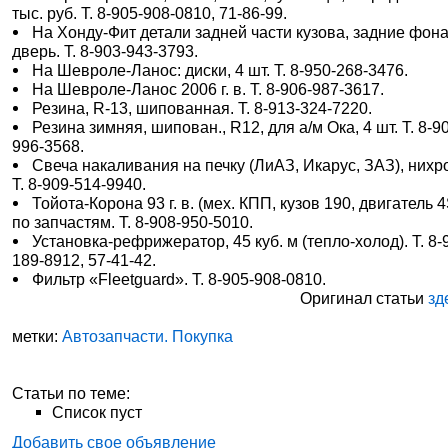
тыс. руб. Т. 8-905-908-0810, 71-86-99.
На Хонду-Фит детали задней части кузова, задние фон
дверь. Т. 8-903-943-3793.
На Шевроле-Ланос: диски, 4 шт. Т. 8-950-268-3476.
На Шевроле-Ланос 2006 г. в. Т. 8-906-987-3617.
Резина, R-13, шипованная. Т. 8-913-324-7220.
Резина зимняя, шипован., R12, для а/м Ока, 4 шт. Т. 8-9
996-3568.
Свеча накаливания на печку (ЛиАЗ, Икарус, ЗАЗ), нихр
Т. 8-909-514-9940.
Тойота-Корона 93 г. в. (мех. КПП, кузов 190, двигатель 4
по запчастям. Т. 8-908-950-5010.
Установка-рефрижератор, 45 куб. м (тепло-холод). Т. 8-
189-8912, 57-41-42.
Фильтр «Fleetguard». Т. 8-905-908-0810.
Оригинал статьи
зд
метки:
Автозапчасти. Покупка
Статьи по теме:
Список пуст
Добавить свое объявление