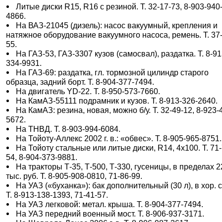
Литые диски R15, R16 с резиной. Т. 32-17-73, 8-903-940
4866.
На ВАЗ-21045 (дизель): насос вакуумный, крепления и
натяжное оборудование вакуумного насоса, ремень. Т. 37
55.
На ГАЗ-53, ГАЗ-3307 кузов (самосвал), раздатка. Т. 8-91
334-9931.
На ГАЗ-69: раздатка, гл. тормозной цилиндр старого
образца, задний борт. Т. 8-904-377-7494.
На двигатель YD-22. Т. 8-950-573-7660.
На КамАЗ-55111 подрамник и кузов. Т. 8-913-326-2640.
На КамАЗ: резина, новая, можно б/у. Т. 32-49-12, 8-923-
5672.
На ТНВД. Т. 8-903-994-6084.
На Тойоту-Аллекс 2002 г. в.: «обвес». Т. 8-905-965-8751.
На Тойоту стальные или литые диски, R14, 4х100. Т. 71-
54, 8-904-373-9881.
На тракторы Т-35, Т-500, Т-330, гусеницы, в пределах 
тыс. руб. Т. 8-905-908-0810, 71-86-99.
На УАЗ («буханка»): бак дополнительный (30 л), в хор. с
Т. 8-913-138-1393, 71-41-57.
На УАЗ легковой: метал. крыша. Т. 8-904-377-7494.
На УАЗ передний военный мост. Т. 8-906-937-3171.