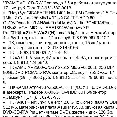
VRAM/DVD+CD-RW Combo/до 3,5 ч работы от аккумулято
17 тыс. руб. Торг. Т. 8-951-582-9018.
"Ноутбук GIGABYTE NB-1401 Intel PM (Centrino) 1,5 GH
1Mb L2 Cache/256 Mb/14.1""» XGA TFT/HDD 60
Gb/DVD/modem/LAN/Wi-Fi (54 Mb/s)/Audio/PCMCIA/Port:
USBx3, VGA, MIC-IN, IEEE1394/Windows XP
Prof/316(L)х274.5(W)х27(H) mm/2,5 kg/корпус метал./батаре
4 ч, б/у 1 год, отл. сост., 17 тыс. руб. Т. 8-905-967-9210."
ПК, комплект, принтер, монитор, копир, 15 дюймов +
компьютерный стол. Т. 8-913-314-0166.
ПК. Т. 8-923-139-0262, 59-46-93.
ПК «A.C.T.-Vision», 4V, модель Te-1438A, с принтером, в
сост. Т. 8-913-424-5840.
ПК «AMD XP2500+»/ОЗУ 2х512 Мб/GF6600LE 256 Mb/
80Gb/DVD-ROM/CD-RW, монитор «Самсунг 753DFX», 17
дюймов (ЭЛТ), 8000 руб. Т. 8-913-311-5476, 79-60-91, посл
ч.
"ПК «AMD Атлон XP-2500»/1,8 ГГц/ОЗУ 1 Гб/DVD-CD-
видеокарта «Радеон X-800GTO»/HDD 80 Гб/монитор
«Самсунг» (17""). Т. 62-63-93."
ПК «Asus Pentium-4 Celeron 2,8 GHz», опер. память D
512 Мб, материнская плата Asus P4S533, звуковая карта 5
DVD-CD-RW (пишет - читает DVD), жесткий диск 120 Gb,