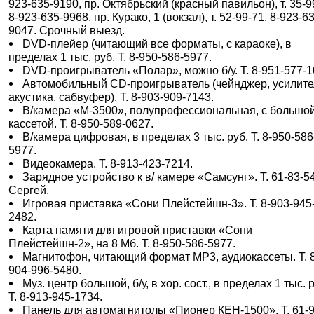
923-635-9190, пр. Октябрьский (красный павильон), т. 35-9
8-923-635-9968, пр. Курако, 1 (вокзал), т. 52-99-71, 8-923-6
9047. Срочный выезд.
DVD-плейер (читающий все форматы, с караоке), в
пределах 1 тыс. руб. Т. 8-950-586-5977.
DVD-проигрыватель «Полар», можно б/у. Т. 8-951-577-1
Автомобильный CD-проигрыватель (чейнджер, усилите
акустика, сабвуфер). Т. 8-903-909-7143.
В/камера «М-3500», полупрофессиональная, с большо
кассетой. Т. 8-950-589-0627.
В/камера цифровая, в пределах 3 тыс. руб. Т. 8-950-586
5977.
Видеокамера. Т. 8-913-423-7214.
Зарядное устройство к в/ камере «Самсунг». Т. 61-83-54
Сергей.
Игровая приставка «Сони Плейстейшн-3». Т. 8-903-945
2482.
Карта памяти для игровой приставки «Сони
Плейстейшн-2», на 8 Мб. Т. 8-950-586-5977.
Магнитофон, читающий формат MP3, аудиокассеты. Т. 
904-996-5480.
Муз. центр большой, б/у, в хор. сост., в пределах 1 тыс. 
Т. 8-913-945-1734.
Панель для автомагнитолы «Пионер КЕН-1500». Т. 61-9