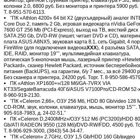
монитор, цветной струйный принтер, клавиатура PS/2, мы
колонки 2.0, 6800 руб. Без монитора и принтера 5900 руб. 
Т. 8-951-570-6113.
"ПК «Athlon 4200» 64 bit X2 (двухъядерный) аналог INT
Core Duo 2, память 2 Gb, игровая видеокарта nVidia GeFo
7600 GT 256 Mb (PCI-Express), выход на ТВ, жесткий диск
SATA 250 Gb, DVD-RW (пишет, читает DVD и CD), матери
плата ASUS A8NX5, звуковая карта 8.1, сеть Gigabit, 4 по
FireWire (для подключения видеока
XXX
), 4 разъёма SATA,
IDE, RAID, монитор 19"", мультимедийная клавиатура,
оптическая 5-кнопочная мышь, лазерный принтер «Hewlet
Packard», сканер Hewlett Packard, источник бесперебойно
питания (BackUPS), на гарантии, б/у 7 мес., за всё 29400 р
Без сканера и принтера, 24200 руб. Торг. Т. 8-950-586-4579
ПК «Athlon XP1600+»/128 Мб/GA-7VRX VIA
KT33/SegateBarracuda 40Гб/ASUS V7100Pro/CD-ROM 52-x.
8-960-919-2130.
"ПК «Celeron 2,66», ОЗУ 256 Мб, HDD 80 Gb/video 128 
CD-ROM, звук, колонки, клавиатура, мышь, монитор 15"". Т
905-918-7983, д. 24-02-51."
ПК «Celeron D,2400MHz»/ОЗУ 512 Мб (PC3200)/HDD 8
Gb/ATI RADEON 9550 (128 Мб)/DVD-RW/FDD, 4500 руб. То
Т. 8-906-929-3000, (3843) 54-34-47.
"ПК «Celeron» 2.7GHz, ОЗУ 1,5 Gb/HDD 160 Gb/видео