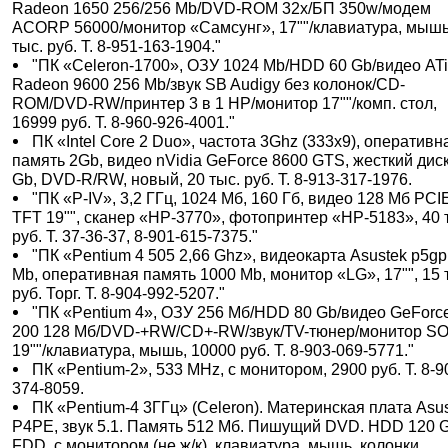
Radeon 1650 256/256 Mb/DVD-ROM 32x/БП 350w/модем
ACORP 56000/монитор «Самсунг», 17""/клавиатура, мышь
тыс. руб. Т. 8-951-163-1904."
"ПК «Celeron-1700», ОЗУ 1024 Мb/HDD 60 Gb/видео AT
Radeon 9600 256 Mb/звук SB Audigy без колонок/CD-
ROM/DVD-RW/принтер 3 в 1 НР/монитор 17""/комп. стол,
16999 руб. Т. 8-960-926-4001."
ПК «Intel Core 2 Duo», частота 3Ghz (333x9), оперативн
память 2Gb, видео nVidia GeForce 8600 GTS, жесткий дис
Gb, DVD-R/RW, новый, 20 тыс. руб. Т. 8-913-317-1976.
"ПК «P-IV», 3,2 ГГц, 1024 Мб, 160 Гб, видео 128 Мб PCI
TFT 19"", сканер «НР-3770», фотопринтер «НР-5183», 40 
руб. Т. 37-36-37, 8-901-615-7375."
"ПК «Pentium 4 505 2,66 Ghz», видеокарта Asustek p5gp
Mb, оперативная память 1000 Mb, монитор «LG», 17"", 15 
руб. Торг. Т. 8-904-992-5207."
"ПК «Pentium 4», ОЗУ 256 Мб/HDD 80 Gb/видео GeForce
200 128 Мб/DVD-+RW/CD+-RW/звук/TV-тюнер/монитор S
19""/клавиатура, мышь, 10000 руб. Т. 8-903-069-5771."
ПК «Pentium-2», 533 MHz, с монитором, 2900 руб. Т. 8-9
374-8059.
ПК «Pentium-4 3ГГц» (Celeron). Материнская плата Asu
P4PE, звук 5.1. Память 512 Мб. Пишущий DVD. HDD 120 
FDD, с монитором (не ж/к), клавиатура, мышь, колонки,