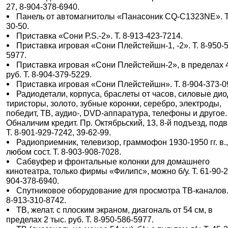
27, 8-904-378-6940.
Панель от автомагнитолы «Панасоник СQ-C1323NE». Т.
30-50.
Приставка «Сони Р.S.-2». Т. 8-913-423-7214.
Приставка игровая «Сони Плейстейшн-1, -2». Т. 8-950-
5977.
Приставка игровая «Сони Плейстейшн-2», в пределах 
руб. Т. 8-904-379-5229.
Приставка игровая «Сони Плейстейшн». Т. 8-904-373-0
Радиодетали, корпуса, браслеты от часов, силовые дио
тиристоры, золото, зубные коронки, серебро, электроды,
победит, ТВ, аудио-, DVD-аппаратура, телефоны и другое.
Обналичим кредит. Пр. Октябрьский, 13, 8-й подъезд, подв
Т. 8-901-929-7242, 39-62-99.
Радиоприемник, телевизор, граммофон 1930-1950 гг. в.,
любом сост. Т. 8-903-908-7028.
Сабвуфер и фронтальные колонки для домашнего
кинотеатра, только фирмы «Филипс», можно б/у. Т. 61-90-2
904-378-6940.
Спутниковое оборудование для просмотра ТВ-каналов.
8-913-310-8742.
ТВ, желат. с плоским экраном, диагональ от 54 см, в
пределах 2 тыс. руб. Т. 8-950-586-5977.