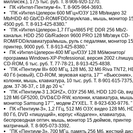
миллисек.), 17,5 тыс. руб. Т. 8-906-920-1270.
ПК «Интел-Пентиум-4». Т. 8-905-964-3693.
"ПК «Интел-Целерон 600 МГц»/ОЗУ 128 Mb/видео 32
Mb/HDD 40 Gb/CD-ROM/FDD/звук/клав., мышь, монитор 15
4500 руб. Т. 8-913-425-8380."
"ПК «Интел-Целерон-1,7 ГГц»/I865 PE DDR 256 Mb/2-
канальн. HDD 250 Gb/Radeon 9600 PRO 128 Mb/звук CD-
ROM/FDD/клавиатура/мышь, руль с педалями, монитор 15
принтер, 9000 руб. Т. 8-913-425-8380."
ПК «Интел-Целерон-400 МГц»/ОЗУ 128 Мб/монитор/
программа Windows-XP-Professional, версия 2002 г./пиш
CD-ROM, 6 тыс. руб. Т. 77-78-21, 8-913-425-4838.
"ПК «Пентиум III» 600 МГц, 128 Мб, 32 Мб Riva TNT2, 
40 Гб (новый), CD-ROM, звуковая карта, 17"" «Вьюсоник»,
колонки, мышь, клавиатура, 10 тыс. руб. Т. 8-901-615-7375
дом. 37-36-37, с 18 до 20 ч."
"ПК «Пентиум-3 1.3GHZ», ОЗУ 256 Мб, HDD 120 Gb, ви
128 Мб GF5200, DVD&CD-RW, колонки, клавиатура, мышь
монитор Samsung 17"", модем ZYXEL. Т. 8-923-630-9776. "
ПК «Пентиум-3», 1,2 ГГц, 512 Мб ОЗУ, видео 128 Мб, 
80 Гб, DVD «пишущий», корпус «Кодаген», клавиатура,
беспроводная оптич. мышь, монитор 15 дюймов, принтер
матричный. Т. 8-905-073-3392.
"ПК «Пентиум-3», 700 МГц, память 256 Мб, жесткий дис