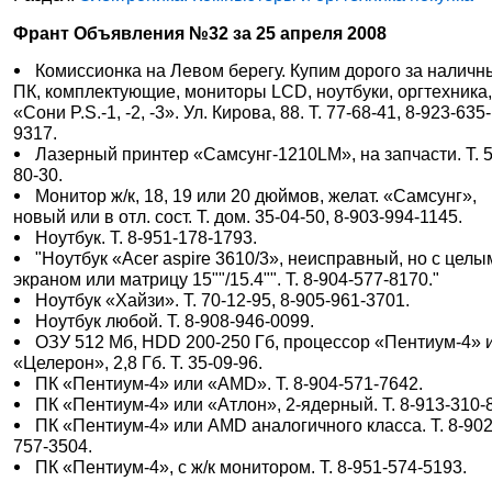
Франт Объявления №32 за 25 апреля 2008
Комиссионка на Левом берегу. Купим дорого за наличн
ПК, комплектующие, мониторы LCD, ноутбуки, оргтехника
«Сони P.S.-1, -2, -3». Ул. Кирова, 88. Т. 77-68-41, 8-923-635-
9317.
Лазерный принтер «Самсунг-1210LM», на запчасти. Т. 5
80-30.
Монитор ж/к, 18, 19 или 20 дюймов, желат. «Самсунг»,
новый или в отл. сост. Т. дом. 35-04-50, 8-903-994-1145.
Ноутбук. Т. 8-951-178-1793.
"Ноутбук «Acer aspire 3610/3», неисправный, но с целы
экраном или матрицу 15""/15.4"". Т. 8-904-577-8170."
Ноутбук «Хайзи». Т. 70-12-95, 8-905-961-3701.
Ноутбук любой. Т. 8-908-946-0099.
ОЗУ 512 Мб, HDD 200-250 Гб, процессор «Пентиум-4» 
«Целерон», 2,8 Гб. Т. 35-09-96.
ПК «Пентиум-4» или «AMD». Т. 8-904-571-7642.
ПК «Пентиум-4» или «Атлон», 2-ядерный. Т. 8-913-310-
ПК «Пентиум-4» или AMD аналогичного класса. Т. 8-902
757-3504.
ПК «Пентиум-4», с ж/к монитором. Т. 8-951-574-5193.