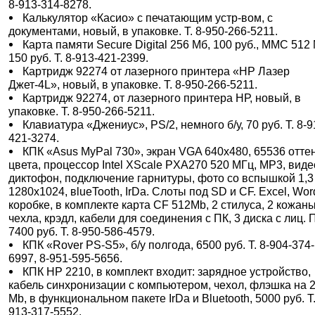
8-913-314-8278.
Калькулятор «Касио» с печатающим устр-вом, с
документами, новый, в упаковке. Т. 8-950-266-5211.
Карта памяти Secure Digital 256 Мб, 100 руб., ММС 512
150 руб. Т. 8-913-421-2399.
Картридж 92274 от лазерного принтера «HP Лазер
Джет-4L», новый, в упаковке. Т. 8-950-266-5211.
Картридж 92274, от лазерного принтера НР, новый, в
упаковке. Т. 8-950-266-5211.
Клавиатура «Джениус», PS/2, немного б/у, 70 руб. Т. 8-9
421-3274.
КПК «Asus MyPal 730», экран VGA 640х480, 65536 отте
цвета, процессор Intel XScale PXA270 520 МГц, MP3, виде
диктофон, подключение гарнитуры, фото со вспышкой 1,3
1280x1024, вlueTooth, IrDa. Слоты под SD и CF. Excel, Wor
коробке, в комплекте карта CF 512Mb, 2 стилуса, 2 кожан
чехла, крэдл, кабели для соединения с ПК, 3 диска с лиц. 
7400 руб. Т. 8-950-586-4579.
КПК «Rover PS-S5», б/у полгода, 6500 руб. Т. 8-904-374-
6997, 8-951-595-5656.
КПК НР 2210, в комплект входит: зарядное устройство,
кабель синхронизации с компьютером, чехол, флэшка на 
Mb, в функциональном пакете IrDa и Bluetooth, 5000 руб. Т.
913-317-5552.