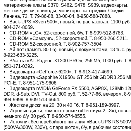
материнские платы S370, S462, S478, S939, видеокарты,
жесткие диски, приводы, мониторы, картриджи. Скидки.
Ленина, 72. Т. 79-86-88, 33-00-04, 8-950-588-7888.
Back-UPS «Sven 500», новый, не распакован, 1100 руб. 
904-374-8059.
CD-ROM «LG», 52-скоростной, б/у. Т. 8-909-512-8783.
CD-ROM «Самсунг», 52-скоростной. Т. 8-950-266-5211.
CD-ROM 52-скоростной. Т. 8-902-757-3504.
Ай-пот (память 80 Гб), новый, с документами, 13 тыс. ру
8-923-633-3225.
В/карта «AT-Радеон-X1300-PRO», 256 Мб, 1000 руб. Т. 8
951-171-0392.
Видеокарта «GeForce-6200». Т. 8-913-417-4699.
Видеокарта «Sapphire X1950» GT 256 bit GDDR3 256 M
PCI-E. Т. 8-951-175-9606.
Видеокарта nVIDIA GeForce FX 5500, AGP8X, 128Mb 128
DDR, d-Sub, DVI, TV-Out, 800 руб. Т. 52-77-66, вечером, 8-
994-9999, 8-909-513-6664.
Жесткие диски на 20, 30 и 40 Гб. Т. 8-951-189-8997.
Игровые диски, компьютерные («Пентиум-2, -3»), новы
немного б/у, 30 руб. Т. 8-950-574-8555.
Источник бесперебойного питания «Back-UPS RS 500
(500VA/300W, 230V), с парашютом, б/у, в рабочем состояни