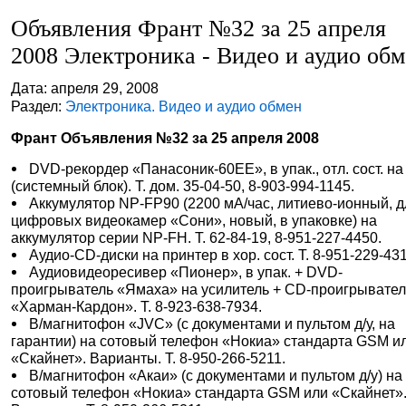
Объявления Франт №32 за 25 апреля
2008 Электроника - Видео и аудио об
Дата: апреля 29, 2008
Раздел:
Электроника. Видео и аудио обмен
Франт Объявления №32 за 25 апреля 2008
DVD-рекордер «Панасоник-60ЕЕ», в упак., отл. сост. на
(системный блок). Т. дом. 35-04-50, 8-903-994-1145.
Аккумулятор NP-FP90 (2200 мА/час, литиево-ионный, 
цифровых видеокамер «Сони», новый, в упаковке) на
аккумулятор серии NP-FH. Т. 62-84-19, 8-951-227-4450.
Аудио-CD-диски на принтер в хор. сост. Т. 8-951-229-43
Аудиовидеоресивер «Пионер», в упак. + DVD-
проигрыватель «Ямаха» на усилитель + CD-проигрывате
«Харман-Кардон». Т. 8-923-638-7934.
В/магнитофон «JVC» (с документами и пультом д/у, на
гарантии) на сотовый телефон «Нокиа» стандарта GSM и
«Скайнет». Варианты. Т. 8-950-266-5211.
В/магнитофон «Акаи» (с документами и пультом д/у) на
сотовый телефон «Нокиа» стандарта GSM или «Скайнет»