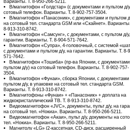
Варианты. Т. 8-950-266-5211.
В/магнитофон «Голдстар» (с документами и пультом д/у
сотовый телефон. Варианты. Т. 8-902-757-3504.
В/магнитофон «Панасоник», с документами и пультом д
на сотовый тел. стандарта GSM или «Скайнет». Варианты.
8-913-310-8742.
В/магнитофон «Самсунг», с документами, с пультом д/у,
гарантии. Варианты. Т. 8-904-571-7642.
В/магнитофон «Супра», 4-головочный, с системой «шат
с документами и пультом д/у, на гарантии. Варианты. Т. 8-
571-7642.
В/магнитофон «Тошиба» (пр-ва Японии, с документами
пультом д/у) на сотовый телефон. Варианты. Т. 8-902-757-
3504.
В/магнитофон «Фунаи», сборка Японии, с документами
пультом д/у, в упаковке на сотовый тел. стандарта GSM.
Варианты. Т. 8-913-310-8742.
В/магнитофоны «Фунаи» + «Панасоник» + доплата на
жидкокристаллический ТВ. Т. 8-913-310-8742.
Видеомагнитофон «JVC», документы, пульт д/у, на гар
на сотовый тел. «Нокиа». Варианты. Т. 8-950-266-5211.
Видеомагнитофон «Акаи», пульт д/у, документы на сот
тел. «Нокиа». Варианты. Т. 8-950-266-5211.
Магнитолу «LG» (2-кассетная, CD-диск, расширенный