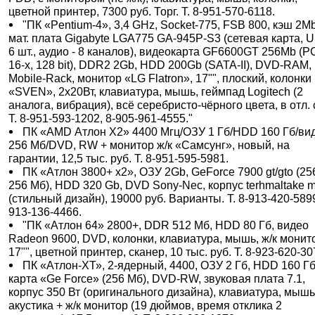
цветной принтер, 7300 руб. Торг. Т. 8-951-570-6118.
"ПК «Pentium-4», 3,4 GHz, Socket-775, FSB 800, кэш 2Mb
мат. плата Gigabyte LGA775 GA-945P-S3 (сетевая карта, U
6 шт., аудио - 8 каналов), видеокарта GF6600GT 256Mb (P
16-x, 128 bit), DDR2 2Gb, HDD 200Gb (SATA-II), DVD-RAM,
Mobile-Rack, монитор «LG Flatron», 17"", плоский, колонки
«SVEN», 2x20Вт, клавиатура, мышь, геймпад Logitech (2
аналога, вибрация), всё серебристо-чёрного цвета, в отл. 
Т. 8-951-593-1202, 8-905-961-4555."
ПК «АМD Атлон Х2» 4400 Мгц/ОЗУ 1 Гб/HDD 160 Гб/ви
256 Мб/DVD, RW + монитор ж/к «Самсунг», новый, на
гарантии, 12,5 тыс. руб. Т. 8-951-595-5981.
ПК «Атлон 3800+ х2», ОЗУ 2Gb, GeForce 7900 gt/gto (256
256 Мб), HDD 320 Gb, DVD Sony-Nec, корпус terhmaltake m
(стильный дизайн), 19000 руб. Варианты. Т. 8-913-420-5899
913-136-4466.
"ПК «Атлон 64» 2800+, DDR 512 Мб, HDD 80 Гб, видео
Radeon 9600, DVD, колонки, клавиатура, мышь, ж/к монит
17"", цветной принтер, сканер, 10 тыс. руб. Т. 8-923-620-30
ПК «Атлон-ХТ», 2-ядерный, 4400, ОЗУ 2 Гб, HDD 160 Гб,
карта «Ge Force» (256 Мб), DVD-RW, звуковая плата 7.1,
корпус 350 Вт (оригинального дизайна), клавиатура, мышь
акустика + ж/к монитор (19 дюймов, время отклика 2