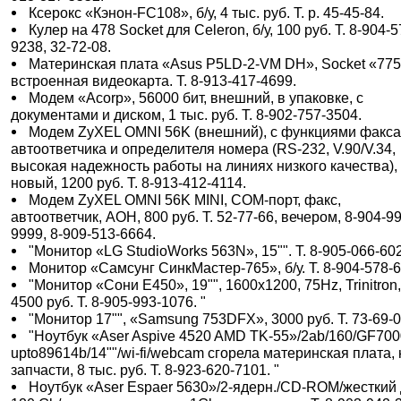
Ксерокс «Кэнон-FC108», б/у, 4 тыс. руб. Т. р. 45-45-84.
Кулер на 478 Socket для Celeron, б/у, 100 руб. Т. 8-904-5
9238, 32-72-08.
Материнская плата «Asus P5LD-2-VM DH», Socket «775
встроенная видеокарта. Т. 8-913-417-4699.
Модем «Acorp», 56000 бит, внешний, в упаковке, с
документами и диском, 1 тыс. руб. Т. 8-902-757-3504.
Модем ZyXEL OMNI 56K (внешний), с функциями факса
автоответчика и определителя номера (RS-232, V.90/V.34,
высокая надежность работы на линиях низкого качества),
новый, 1200 руб. Т. 8-913-412-4114.
Модем ZyXEL OMNI 56K MINI, COM-порт, факс,
автоответчик, АОН, 800 руб. Т. 52-77-66, вечером, 8-904-9
9999, 8-909-513-6664.
"Монитор «LG StudioWorks 563N», 15"". Т. 8-905-066-602
Монитор «Самсунг СинкМастер-765», б/у. Т. 8-904-578-
"Монитор «Сони E450», 19"", 1600x1200, 75Hz, Trinitron
4500 руб. Т. 8-905-993-1076. "
"Монитор 17"", «Samsung 753DFX», 3000 руб. Т. 73-69-0
"Ноутбук «Aser Aspive 4520 AMD TK-55»/2ab/160/GF70
upto89614b/14""/wi-fi/webcam сгорела материнская плата, 
запчасти, 8 тыс. руб. Т. 8-923-620-7101. "
Ноутбук «Aser Espaer 5630»/2-ядерн./CD-ROM/жесткий 