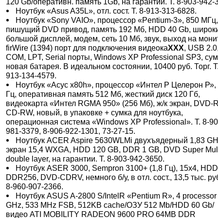
120 Gb/оперативн. память 1Gb, на гарантии. Т. 8-903-942-
Ноутбук «Asus A35L», отл. сост. Т. 8-913-313-6828.
Ноутбук «Sony VAIO», процессор «Pentium-3», 850 МГц
пишущий DVD привод, память 192 Мб, HDD 40 Gb, широк
большой дисплей, модем, сеть 10 Мб, звук, выход на мони
firWire (1394) порт для подключения видеока
XXX
, USB 2.0
COM, LPT, Serial порты, Windows XP Professional SP3, сум
новая батарея. В идеальном состоянии, 10400 руб. Торг. Т.
913-134-4579.
Ноутбук «Асус х80h», процессор «Интел Р Целерон Р», 
Гц, оперативная память 512 Мб, жесткий диск 120 Гб,
видеокарта «Интел RGMA 950» (256 Мб), ж/к экран, DVD-
CD-RW, новый, в упаковке + сумка для ноутбука,
операционная система «Windows XP Professional». Т. 8-90
981-3379, 8-906-922-1301, 73-27-15.
Ноутбук ACER Aspire 5630WLMi двухъядерный 1,83 GH
экран 15,4 WXGA, HDD 120 GB, DDR 1 GB, DVD Super Mul
double layer, на гарантии. Т. 8-903-942-3650.
Ноутбук ASER 3000, Sempron 3100+ (1,8 Гц), 15х4, HDD
DDR256, DVD-CDRV, немного б/у, в отл. сост., 13,5 тыс. руб
8-960-907-2366.
Ноутбук ASUS A-2800 S/IntelR «Pentium R», 4 processor
GHz, 533 MHz FSB, 512KB cache/ОЗУ 512 Mb/HDD 60 Gb/
видео ATI MOBILITY RADEON 9600 PRO 64MB DDR