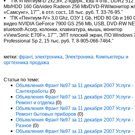
"ПК «Пентиум-D 2х2,8», 2-ядерн., кэш 4 отв., DDR2 512
Mb/HDD 160 Gb/video Radeon 256 Mb/DVD-RW/монитор ж/
«Самсунг», 17"", в отл. сост., 18 тыс. руб. Т. 33-76-95."
"ПК «Пентиум-IV» 3,0 Ghz, ОЗУ 1 Gb, HDD 80 Gb и 160 
видео NVIDIA GeForce 7900 GS 256 Mb, USB, DVD-RW NE
вluetooth Acorp, колонки, клавиатура, мышь, монитор
«ViewSonic E70F», 17"", ЭЛТ плоский экран, ПО Windows
Professional Sp 2, 15 тыс. руб. Т. 8-905-066-7464."
метки:
франт
,
электроника
,
Электроника. Компьютеры и
оргтехника продажа
Статьи по теме:
Объявления Франт №97 за 11 декабря 2007 Услуги -
Сантехработы
(0)
Объявления Франт №97 за 11 декабря 2007 Услуги -
Ремонт и отделка
(0)
Объявления Франт №97 за 11 декабря 2007 Услуги -
Ремонт бытовых приборов
(0)
Объявления Франт №97 за 11 декабря 2007 Услуги -
Разное
(0)
Объявления Франт №97 за 11 декабря 2007 Услуги -