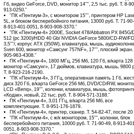
Гб, видео GeForce, DVD, монитор 14"", 2,5 тыс. руб. Т. 8-90
913-0250."
"ПК «Пентиум-3», с монитором 15"", принтером HP Lase
5L, и блоком бесперебойного питания, 13000 руб. Т. 71-90-
8-913-401-0051, 8-903-908-3370."
"ПК «Пентиум-4» 2000Е, Socket 478/Abbatron PX 845G
512 (pc 3200)/HDD 40 Gb/ NVIDIA GeForce 5800/CD-RW/F
3,5""/, корпус ATX (350W), клавиатура, мышь, аудиоколонк
Sven 600, монитор «Самсунг 757NF», 17"", плоский экран. т
905-963-4308."
ПК «Пентиум-4», 1800 МГц, 256 Мб, 120 Гб, в/карта 128
монитор «Самсунг», 17 дюймов, клавиатура, мышь, 9800 
Т. 8-923-216-2190.
"ПК «Пентиум-4», 3 ГГц, оперативная память 1 Гб, жес
диск 320 Гб, в/карта GeForce 256 Мб, DVD/CD/RW, монито
LCD «Benq», 19"", колонки, клавиатура, мышь, фотопринт
«Кодак», новый, 22 тыс. руб. Т. 8-904-571-3188."
ПК «Пентиум-4», 3,01 ГГц, в/карта 256 Мб, все
комплектующие. Т. 8-951-176-1879.
ПК «Пентиум-4», принтер, сканер. Т. 54-82-47, после 20 
"ПК «Пентиум-4», с ж/к монитором, 15"", колонки, блок
бесперебойного питания, 10000 руб. Т. 71-90-49, 8-913-40
0051, 8-903-908-3370."