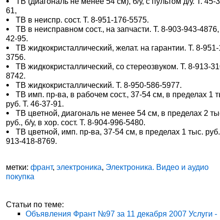
ТВ (диагональ не менее 54 см), б/у, с пультом д/у. Т. 45-
61,
ТВ в неиспр. сост. Т. 8-951-176-5575.
ТВ в неисправном сост., на запчасти. Т. 8-903-943-4876,
42-95.
ТВ жидкокристаллический, желат. на гарантии. Т. 8-951-
3756.
ТВ жидкокристаллический, со стереозвуком. Т. 8-913-31
8742.
ТВ жидкокристаллический. Т. 8-950-586-5977.
ТВ имп. пр-ва, в рабочем сост., 37-54 см, в пределах 1 т
руб. Т. 46-37-91.
ТВ цветной, диагональ не менее 54 см, в пределах 2 ты
руб., б/у, в хор. сост. Т. 8-904-996-5480.
ТВ цветной, имп. пр-ва, 37-54 см, в пределах 1 тыс. руб. 
913-418-8769.
метки:
франт
,
электроника
,
Электроника. Видео и аудио
покупка
Статьи по теме:
Объявления Франт №97 за 11 декабря 2007 Услуги -