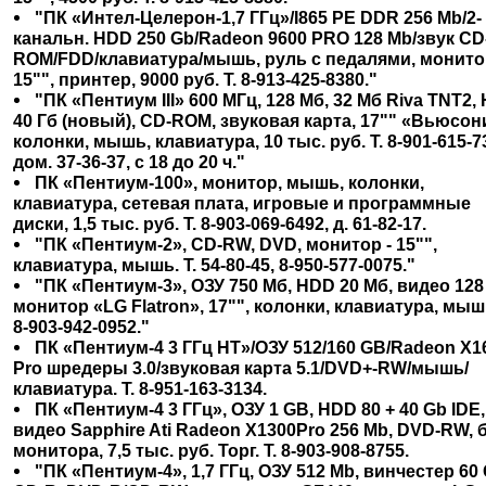
"ПК «Интел-Целерон-1,7 ГГц»/I865 PE DDR 256 Mb/2-
канальн. HDD 250 Gb/Radeon 9600 PRO 128 Mb/звук CD
ROM/FDD/клавиатура/мышь, руль с педалями, монит
15"", принтер, 9000 руб. Т. 8-913-425-8380."
"ПК «Пентиум III» 600 МГц, 128 Мб, 32 Мб Riva TNT2,
40 Гб (новый), CD-ROM, звуковая карта, 17"" «Вьюсон
колонки, мышь, клавиатура, 10 тыс. руб. Т. 8-901-615-7
дом. 37-36-37, с 18 до 20 ч."
ПК «Пентиум-100», монитор, мышь, колонки,
клавиатура, сетевая плата, игровые и программные
диски, 1,5 тыс. руб. Т. 8-903-069-6492, д. 61-82-17.
"ПК «Пентиум-2», CD-RW, DVD, монитор - 15"",
клавиатура, мышь. Т. 54-80-45, 8-950-577-0075."
"ПК «Пентиум-3», ОЗУ 750 Мб, HDD 20 Мб, видео 128
монитор «LG Flatron», 17"", колонки, клавиатура, мышь
8-903-942-0952."
ПК «Пентиум-4 3 ГГц HT»/ОЗУ 512/160 GB/Radeon X1
Pro шредеры 3.0/звуковая карта 5.1/DVD+-RW/мышь/
клавиатура. Т. 8-951-163-3134.
ПК «Пентиум-4 3 ГГц», ОЗУ 1 GB, HDD 80 + 40 Gb IDE,
видео Sapphire Ati Radeon X1300Pro 256 Mb, DVD-RW, 
монитора, 7,5 тыс. руб. Торг. Т. 8-903-908-8755.
"ПК «Пентиум-4», 1,7 ГГц, ОЗУ 512 Mb, винчестер 60 