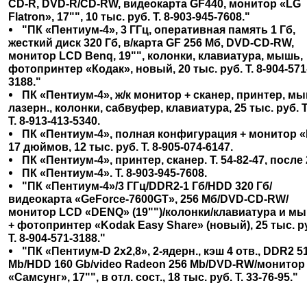
CD-R, DVD-R/CD-RW, видеокарта GF440, монитор «LG
Flatron», 17"", 10 тыс. руб. Т. 8-903-945-7608."
"ПК «Пентиум-4», 3 ГГц, оперативная память 1 Гб,
жесткий диск 320 Гб, в/карта GF 256 Мб, DVD-CD-RW,
монитор LCD Benq, 19"", колонки, клавиатура, мышь,
фотопринтер «Кодак», новый, 20 тыс. руб. Т. 8-904-571
3188."
ПК «Пентиум-4», ж/к монитор + сканер, принтер, м
лазерн., колонки, сабвуфер, клавиатура, 25 тыс. руб. Т
Т. 8-913-413-5340.
ПК «Пентиум-4», полная конфигурация + монитор «
17 дюймов, 12 тыс. руб. Т. 8-905-074-6147.
ПК «Пентиум-4», принтер, сканер. Т. 54-82-47, после 
ПК «Пентиум-4». Т. 8-903-945-7608.
"ПК «Пентиум-4»/3 ГГц/DDR2-1 Гб/HDD 320 Гб/
видеокарта «GeForce-7600GT», 256 Мб/DVD-CD-RW/
монитор LCD «DENQ» (19"")/колонки/клавиатура и м
+ фотопринтер «Kodak Easy Share» (новый), 25 тыс. р
Т. 8-904-571-3188."
"ПК «Пентиум-D 2х2,8», 2-ядерн., кэш 4 отв., DDR2 5
Mb/HDD 160 Gb/video Radeon 256 Mb/DVD-RW/монитор 
«Самсунг», 17"", в отл. сост., 18 тыс. руб. Т. 33-76-95."