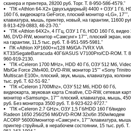
сканера и принтера, 28200 руб. Торг. Т. 8-950-586-4579."
"ПК «Athlon 64-Х2» (двухъядерный) 4400 + ОЗУ 1 Гб, 
160 Гб, видеокарта GeForce, плоский монитор «LG», 17"",
клавиатура, мышь, принтер, новый, на гарантии, 11600 руб
8-913-429-0883, 46-23-70."
"ПК «Athlon 64Х2», 4 ГГц, ОЗУ 1 Гб, HDD 160 Гб, видео
Мб, DVD-RW, монитор «Самсунг» 17"", плоский экран, но
на гарантии, 11,5 тыс. руб. Т. 8-951-595-5981."
ПК «Athlon XP1600+»/128 Мб/GA-7VRX VIA
KT33/SegateBarracuda 40Гб/ASUS V7100Pro/CD-ROM. Т. 8
960-919-2130.
"ПК «Celeron 1700 MHz», HDD 40 Гб, ОЗУ 512 Мб, Vide
Mb/Ge Force 2Mx400, DVD-RW, монитор 15"" «Sony Trinitr
Multiscan E100», плоский, звук, мышь, клавиатура, колонки
тыс. руб. Т. 62-51-92."
"ПК «Celeron 1700Mhz», ОЗУ 512 Мб, HDD 60 Гб,
видеокарта, звуковая карта Creative, CD-RW, сетевая карт
монитор «Samsung», 17"" плоский, клавиатура, мышь, 45
руб. Без монитора 3500 руб. Т. 8-923-622-9727."
"ПК «Celeron 2.7 GHz», ОЗУ 1,5 Гб/HDD 160 Гб/видео
Radeon 1650 256/256 Мб/DVD-ROM 32x/бп 350w/модем
ACORP 56000/монитор «Самсунг», 17""/клавиатура, мышь
принтер струйный, в нерабочем состоянии, 15 тыс. руб. Т. 