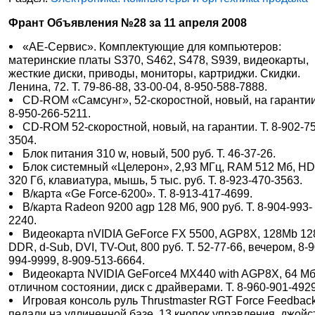
Франт Объявления №28 за 11 апреля 2008
«АЕ-Сервис». Комплектующие для компьютеров:
материнские платы S370, S462, S478, S939, видеокарты,
жесткие диски, приводы, мониторы, картриджи. Скидки.
Ленина, 72. Т. 79-86-88, 33-00-04, 8-950-588-7888.
CD-ROM «Самсунг», 52-скоростной, новый, на гарантии.
8-950-266-5211.
CD-ROM 52-скоростной, новый, на гарантии. Т. 8-902-7
3504.
Блок питания 310 w, новый, 500 руб. Т. 46-37-26.
Блок системный «Целерон», 2,93 МГц, RАМ 512 Мб, H
320 Гб, клавиатура, мышь, 5 тыс. руб. Т. 8-923-470-3563.
В/карта «Ge Force-6200». Т. 8-913-417-4699.
В/карта Radeon 9200 agp 128 Мб, 900 руб. Т. 8-904-993-
2240.
Видеокарта nVIDIA GeForce FX 5500, AGP8X, 128Mb 128
DDR, d-Sub, DVI, TV-Out, 800 руб. Т. 52-77-66, вечером, 8-
994-9999, 8-909-513-6664.
Видеокарта NVIDIA GeForce4 MX440 with AGP8X, 64 Мб
отличном состоянии, диск с драйверами. Т. 8-960-901-4929
Игровая консоль руль Thrustmaster RGT Force Feedback
педали на удлиненной базе, 13 кнопок управления, джойс