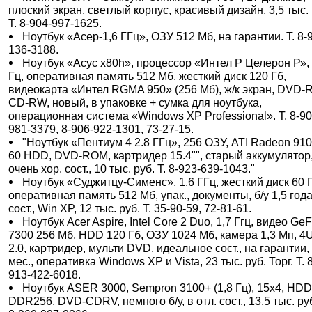
плоский экран, светлый корпус, красивый дизайн, 3,5 тыс. 
Т. 8-904-997-1625.
Ноутбук «Асер-1,6 ГГц», ОЗУ 512 Мб, на гарантии. Т. 8-
136-3188.
Ноутбук «Асус х80h», процессор «Интел Р Целерон Р», 
Гц, оперативная память 512 Мб, жесткий диск 120 Гб,
видеокарта «Интел RGMA 950» (256 Мб), ж/к экран, DVD-
CD-RW, новый, в упаковке + сумка для ноутбука,
операционная система «Windows XP Professional». Т. 8-90
981-3379, 8-906-922-1301, 73-27-15.
"Ноутбук «Пентиум 4 2.8 ГГц», 256 ОЗУ, ATI Radeon 910
60 HDD, DVD-ROM, картридер 15.4"", старый аккумулятор
очень хор. сост., 10 тыс. руб. Т. 8-923-639-1043."
Ноутбук «Суджитцу-Сименс», 1,6 ГГц, жесткий диск 60 Г
оперативная память 512 Мб, упак., документы, б/у 1,5 года
сост., Win XP, 12 тыс. руб. Т. 35-90-59, 72-81-61.
Ноутбук Acer Aspire, Intel Core 2 Duo, 1,7 Ггц, видео Ge
7300 256 Мб, HDD 120 Гб, ОЗУ 1024 Мб, камера 1,3 Мп, 
2.0, картридер, мульти DVD, идеальное сост., на гарантии, 
мес., оперативка Windows XP и Vista, 23 тыс. руб. Торг. Т. 
913-422-6018.
Ноутбук ASER 3000, Sempron 3100+ (1,8 Гц), 15х4, HDD
DDR256, DVD-CDRV, немного б/у, в отл. сост., 13,5 тыс. руб