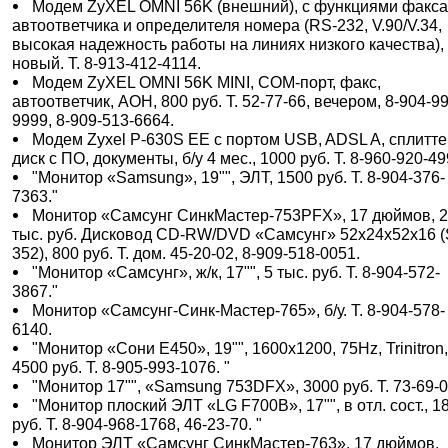
Модем ZyXEL OMNI 56K (внешний), с функциями факса
автоответчика и определителя номера (RS-232, V.90/V.34,
высокая надежность работы на линиях низкого качества),
новый. Т. 8-913-412-4114.
Модем ZyXEL OMNI 56K MINI, COM-порт, факс,
автоответчик, АОН, 800 руб. Т. 52-77-66, вечером, 8-904-9
9999, 8-909-513-6664.
Модем Zyxel P-630S EE с портом USB, ADSL A, сплитте
диск с ПО, документы, б/у 4 мес., 1000 руб. Т. 8-960-920-49
"Монитор «Samsung», 19"", ЭЛТ, 1500 руб. Т. 8-904-376-
7363."
Монитор «Самсунг СинкМастер-753PFX», 17 дюймов, 
тыс. руб. Дисковод CD-RW/DVD «Самсунг» 52х24х52х16 
352), 800 руб. Т. дом. 45-20-02, 8-909-518-0051.
"Монитор «Самсунг», ж/к, 17"", 5 тыс. руб. Т. 8-904-572-
3867."
Монитор «Самсунг-Синк-Мастер-765», б/у. Т. 8-904-578-
6140.
"Монитор «Сони E450», 19"", 1600x1200, 75Hz, Trinitron
4500 руб. Т. 8-905-993-1076. "
"Монитор 17"", «Samsung 753DFX», 3000 руб. Т. 73-69-0
"Монитор плоский ЭЛТ «LG F700B», 17"", в отл. сост., 1
руб. Т. 8-904-968-1768, 46-23-70. "
Монитор ЭЛТ «Самсунг СинкМастер-763», 17 дюймов,