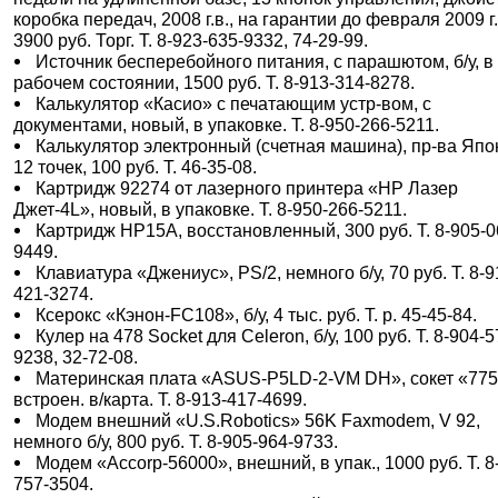
коробка передач, 2008 г.в., на гарантии до февраля 2009 г.
3900 руб. Торг. Т. 8-923-635-9332, 74-29-99.
Источник бесперебойного питания, с парашютом, б/у, в
рабочем состоянии, 1500 руб. Т. 8-913-314-8278.
Калькулятор «Касио» с печатающим устр-вом, с
документами, новый, в упаковке. Т. 8-950-266-5211.
Калькулятор электронный (счетная машина), пр-ва Япо
12 точек, 100 руб. Т. 46-35-08.
Картридж 92274 от лазерного принтера «HP Лазер
Джет-4L», новый, в упаковке. Т. 8-950-266-5211.
Картридж HP15A, восстановленный, 300 руб. Т. 8-905-0
9449.
Клавиатура «Джениус», PS/2, немного б/у, 70 руб. Т. 8-9
421-3274.
Ксерокс «Кэнон-FC108», б/у, 4 тыс. руб. Т. р. 45-45-84.
Кулер на 478 Socket для Celeron, б/у, 100 руб. Т. 8-904-5
9238, 32-72-08.
Материнская плата «ASUS-P5LD-2-VM DH», сокет «775
встроен. в/карта. Т. 8-913-417-4699.
Модем внешний «U.S.Robotics» 56K Faxmodem, V 92,
немного б/у, 800 руб. Т. 8-905-964-9733.
Модем «Accorp-56000», внешний, в упак., 1000 руб. Т. 8
757-3504.