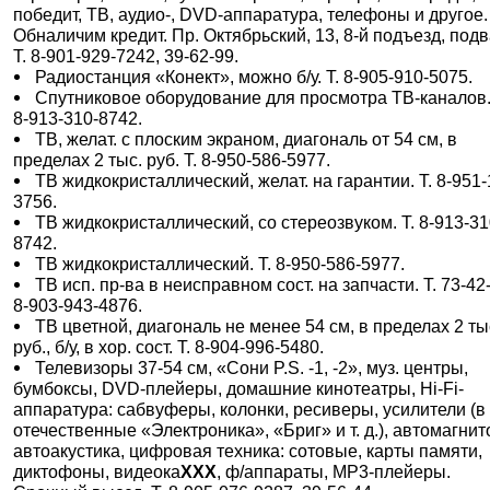
победит, ТВ, аудио-, DVD-аппаратура, телефоны и другое.
Обналичим кредит. Пр. Октябрьский, 13, 8-й подъезд, подв
Т. 8-901-929-7242, 39-62-99.
Радиостанция «Конект», можно б/у. Т. 8-905-910-5075.
Спутниковое оборудование для просмотра ТВ-каналов.
8-913-310-8742.
ТВ, желат. с плоским экраном, диагональ от 54 см, в
пределах 2 тыс. руб. Т. 8-950-586-5977.
ТВ жидкокристаллический, желат. на гарантии. Т. 8-951-
3756.
ТВ жидкокристаллический, со стереозвуком. Т. 8-913-31
8742.
ТВ жидкокристаллический. Т. 8-950-586-5977.
ТВ исп. пр-ва в неисправном сост. на запчасти. Т. 73-42
8-903-943-4876.
ТВ цветной, диагональ не менее 54 см, в пределах 2 ты
руб., б/у, в хор. сост. Т. 8-904-996-5480.
Телевизоры 37-54 см, «Сони P.S. -1, -2», муз. центры,
бумбоксы, DVD-плейеры, домашние кинотеатры, Hi-Fi-
аппаратура: сабвуферы, колонки, ресиверы, усилители (в т
отечественные «Электроника», «Бриг» и т. д.), автомагнит
автоакустика, цифровая техника: сотовые, карты памяти,
диктофоны, видеока
XXX
, ф/аппараты, МР3-плейеры.