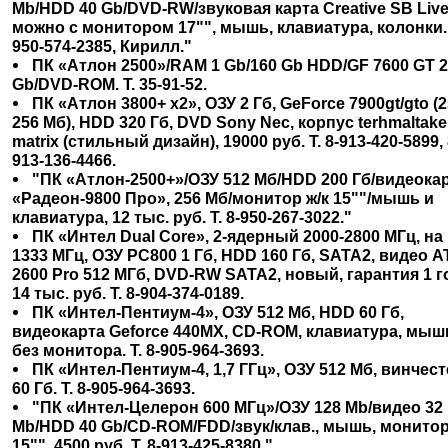
Mb/HDD 40 Gb/DVD-RW/звуковая карта Creative SB Live 
можно с монитором 17"", мышь, клавиатура, колонки. Т
950-574-2385, Кирилл."
ПК «Атлон 2500»/RAM 1 Gb/160 Gb HDD/GF 7600 GT 
Gb/DVD-ROM. Т. 35-91-52.
ПК «Атлон 3800+ х2», ОЗУ 2 Гб, GeForce 7900gt/gto (2
256 Мб), HDD 320 Гб, DVD Sony Nec, корпус terhmaltake
matrix (стильный дизайн), 19000 руб. Т. 8-913-420-5899, 
913-136-4466.
"ПК «Атлон-2500+»/ОЗУ 512 Мб/HDD 200 Гб/видеока
«Радеон-9800 Про», 256 Мб/монитор ж/к 15""/мышь и
клавиатура, 12 тыс. руб. Т. 8-950-267-3022."
ПК «Интел Dual Core», 2-ядерный 2000-2800 МГц, на
1333 МГц, ОЗУ PC800 1 Гб, HDD 160 Гб, SATA2, видео A
2600 Pro 512 МГб, DVD-RW SATA2, новый, гарантия 1 г
14 тыс. руб. Т. 8-904-374-0189.
ПК «Интел-Пентиум-4», ОЗУ 512 Мб, HDD 60 Гб,
видеокарта Geforce 440MX, CD-ROM, клавиатура, мыш
без монитора. Т. 8-905-964-3693.
ПК «Интел-Пентиум-4, 1,7 ГГц», ОЗУ 512 Мб, винчес
60 Гб. Т. 8-905-964-3693.
"ПК «Интел-Целерон 600 МГц»/ОЗУ 128 Mb/видео 32
Mb/HDD 40 Gb/CD-ROM/FDD/звук/клав., мышь, монито
15"", 4500 руб. Т. 8-913-425-8380."