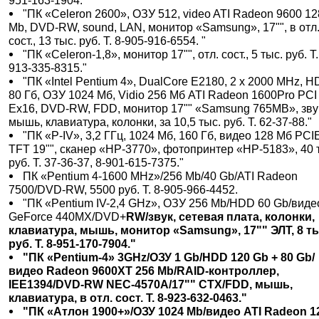
951-163-1904."
"ПК «Celeron 2600», ОЗУ 512, video ATI Radeon 9600 12
Mb, DVD-RW, sound, LAN, монитор «Samsung», 17"", в отл
сост., 13 тыс. руб. Т. 8-905-916-6554. "
"ПК «Celeron-1,8», монитор 17"", отл. сост., 5 тыс. руб. Т.
913-335-8315."
"ПК «Intel Pentium 4», DualCore E2180, 2 х 2000 MHz, 
80 Гб, ОЗУ 1024 Мб, Vidio 256 Мб ATI Radeon 1600Pro PCI
Eх16, DVD-RW, FDD, монитор 17"" «Samsung 765MB», зву
мышь, клавиатура, колонки, за 10,5 тыс. руб. Т. 62-37-88."
"ПК «P-IV», 3,2 ГГц, 1024 Мб, 160 Гб, видео 128 Мб PCI
TFT 19"", сканер «НР-3770», фотопринтер «НР-5183», 40 
руб. Т. 37-36-37, 8-901-615-7375."
ПК «Pentium 4-1600 MHz»/256 Mb/40 Gb/ATI Radeon
7500/DVD-RW, 5500 руб. Т. 8-905-966-4452.
"ПК «Pentium IV-2,4 GHz», ОЗУ 256 Mb/HDD 60 Gb/виде
GeForce 440MX/DVD+
RW/звук, сетевая плата, колонки,
клавиатура, мышь, монитор «Samsung», 17"" ЭЛТ, 8 т
руб. Т. 8-951-170-7904."
"ПК «Pentium-4» 3GHz/ОЗУ 1 Gb/HDD 120 Gb + 80 Gb/
видео Radeon 9600XT 256 Mb/RAID-контроллер,
IEE1394/DVD-RW NEC-4570A/17"" CTX/FDD, мышь,
клавиатура, в отл. сост. Т. 8-923-632-0463."
"ПК «Атлон 1900+»/ОЗУ 1024 Mb/видео ATI Radeon 1