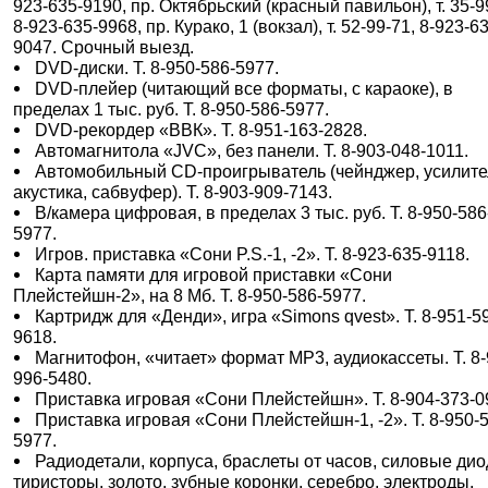
923-635-9190, пр. Октябрьский (красный павильон), т. 35-9
8-923-635-9968, пр. Курако, 1 (вокзал), т. 52-99-71, 8-923-6
9047. Срочный выезд.
DVD-диски. Т. 8-950-586-5977.
DVD-плейер (читающий все форматы, с караоке), в
пределах 1 тыс. руб. Т. 8-950-586-5977.
DVD-рекордер «ВВК». Т. 8-951-163-2828.
Автомагнитола «JVC», без панели. Т. 8-903-048-1011.
Автомобильный CD-проигрыватель (чейнджер, усилите
акустика, сабвуфер). Т. 8-903-909-7143.
В/камера цифровая, в пределах 3 тыс. руб. Т. 8-950-586
5977.
Игров. приставка «Сони P.S.-1, -2». Т. 8-923-635-9118.
Карта памяти для игровой приставки «Сони
Плейстейшн-2», на 8 Мб. Т. 8-950-586-5977.
Картридж для «Денди», игра «Simons qvest». Т. 8-951-5
9618.
Магнитофон, «читает» формат MP3, аудиокассеты. Т. 8-
996-5480.
Приставка игровая «Сони Плейстейшн». Т. 8-904-373-0
Приставка игровая «Сони Плейстейшн-1, -2». Т. 8-950-
5977.
Радиодетали, корпуса, браслеты от часов, силовые дио
тиристоры, золото, зубные коронки, серебро, электроды,