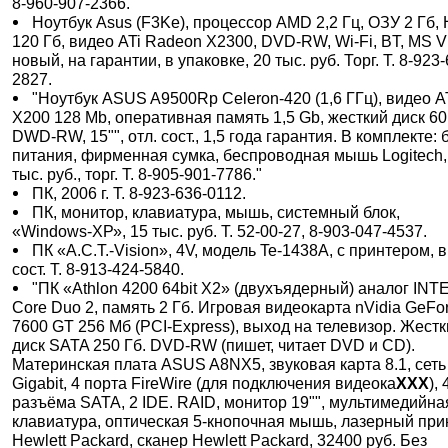
8-960-907-2366.
Ноутбук Asus (F3Ke), процессор AMD 2,2 Гц, ОЗУ 2 Гб,
120 Гб, видео ATi Radeon X2300, DVD-RW, Wi-Fi, BT, MS Vi
новый, на гарантии, в упаковке, 20 тыс. руб. Торг. Т. 8-923
2827.
"Ноутбук ASUS A9500Rp Celeron-420 (1,6 ГГц), видео A
X200 128 Mb, оперативная память 1,5 Gb, жесткий диск 60
DWD-RW, 15"", отл. сост., 1,5 года гарантия. В комплекте: 
питания, фирменная сумка, беспроводная мышь Logitech,
тыс. руб., торг. Т. 8-905-901-7786."
ПК, 2006 г. Т. 8-923-636-0112.
ПК, монитор, клавиатура, мышь, системный блок,
«Windows-ХР», 15 тыс. руб. Т. 52-00-27, 8-903-047-4537.
ПК «A.C.T.-Vision», 4V, модель Te-1438A, с принтером, в
сост. Т. 8-913-424-5840.
"ПК «Athlon 4200 64bit X2» (двухъядерный) аналог INT
Core Duo 2, память 2 Гб. Игровая видеокарта nVidia GeFo
7600 GT 256 Мб (PCI-Express), выход на телевизор. Жест
диск SATA 250 Гб. DVD-RW (пишет, читает DVD и CD).
Материнская плата ASUS A8NX5, звуковая карта 8.1, сеть 
Gigabit, 4 порта FireWire (для подключения видеока
XXX
), 
разъёма SATA, 2 IDE. RAID, монитор 19"", мультимедийна
клавиатура, оптическая 5-кнопочная мышь, лазерный при
Hewlett Packard, сканер Hewlett Packard, 32400 руб. Без