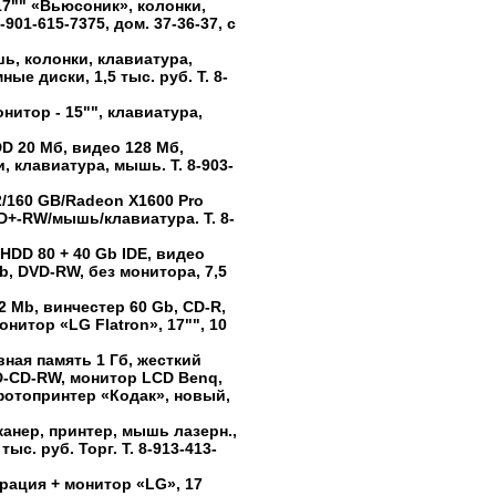
17"" «Вьюсоник», колонки,
-901-615-7375, дом. 37-36-37, с
ь, колонки, клавиатура,
ые диски, 1,5 тыс. руб. Т. 8-
нитор - 15"", клавиатура,
D 20 Мб, видео 128 Мб,
и, клавиатура, мышь. Т. 8-903-
2/160 GB/Radeon X1600 Pro
D+-RW/мышь/клавиатура. Т. 8-
 HDD 80 + 40 Gb IDE, видео
b, DVD-RW, без монитора, 7,5
2 Mb, винчестер 60 Gb, CD-R,
нитор «LG Flatron», 17"", 10
вная память 1 Гб, жесткий
VD-CD-RW, монитор LCD Benq,
 фотопринтер «Кодак», новый,
канер, принтер, мышь лазерн.,
ыс. руб. Торг. Т. 8-913-413-
рация + монитор «LG», 17