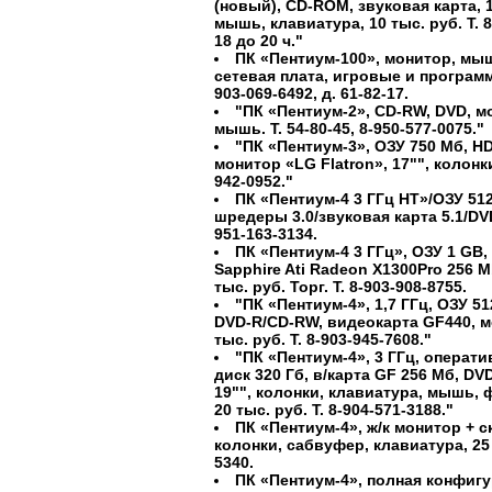
(новый), CD-ROM, звуковая карта, 
мышь, клавиатура, 10 тыс. руб. Т. 8
18 до 20 ч."
ПК «Пентиум-100», монитор, мыш
сетевая плата, игровые и программн
903-069-6492, д. 61-82-17.
"ПК «Пентиум-2», CD-RW, DVD, мо
мышь. Т. 54-80-45, 8-950-577-0075."
"ПК «Пентиум-3», ОЗУ 750 Мб, HD
монитор «LG Flatron», 17"", колонк
942-0952."
ПК «Пентиум-4 3 ГГц HT»/ОЗУ 51
шредеры 3.0/звуковая карта 5.1/DV
951-163-3134.
ПК «Пентиум-4 3 ГГц», ОЗУ 1 GB,
Sapphire Ati Radeon X1300Pro 256 M
тыс. руб. Торг. Т. 8-903-908-8755.
"ПК «Пентиум-4», 1,7 ГГц, ОЗУ 51
DVD-R/CD-RW, видеокарта GF440, мо
тыс. руб. Т. 8-903-945-7608."
"ПК «Пентиум-4», 3 ГГц, операти
диск 320 Гб, в/карта GF 256 Мб, D
19"", колонки, клавиатура, мышь,
20 тыс. руб. Т. 8-904-571-3188."
ПК «Пентиум-4», ж/к монитор + с
колонки, сабвуфер, клавиатура, 25 т
5340.
ПК «Пентиум-4», полная конфигу