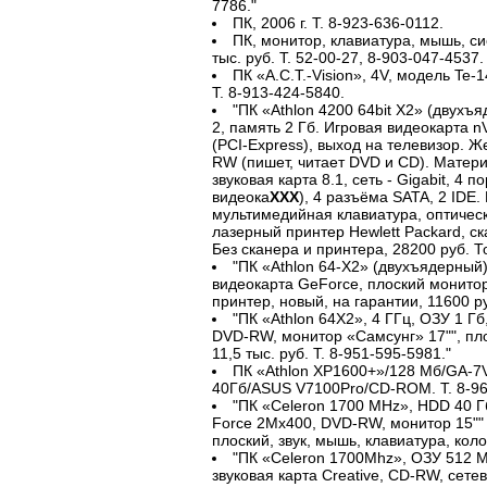
7786."
ПК, 2006 г. Т. 8-923-636-0112.
ПК, монитор, клавиатура, мышь, с
тыс. руб. Т. 52-00-27, 8-903-047-4537.
ПК «A.C.T.-Vision», 4V, модель Te-1
Т. 8-913-424-5840.
"ПК «Athlon 4200 64bit X2» (двухъ
2, память 2 Гб. Игровая видеокарта 
(PCI-Express), выход на телевизор. Ж
RW (пишет, читает DVD и CD). Матер
звуковая карта 8.1, сеть - Gigabit, 4 
видеока
XXX
), 4 разъёма SATA, 2 IDE.
мультимедийная клавиатура, оптичес
лазерный принтер Hewlett Packard, ск
Без сканера и принтера, 28200 руб. То
"ПК «Athlon 64-Х2» (двухъядерный)
видеокарта GeForce, плоский монитор
принтер, новый, на гарантии, 11600 ру
"ПК «Athlon 64Х2», 4 ГГц, ОЗУ 1 Г
DVD-RW, монитор «Самсунг» 17"", пло
11,5 тыс. руб. Т. 8-951-595-5981."
ПК «Athlon XP1600+»/128 Мб/GA-7
40Гб/ASUS V7100Pro/CD-ROM. Т. 8-96
"ПК «Celeron 1700 MHz», HDD 40 Г
Force 2Mx400, DVD-RW, монитор 15"" «
плоский, звук, мышь, клавиатура, колон
"ПК «Celeron 1700Mhz», ОЗУ 512 М
звуковая карта Creative, CD-RW, сете