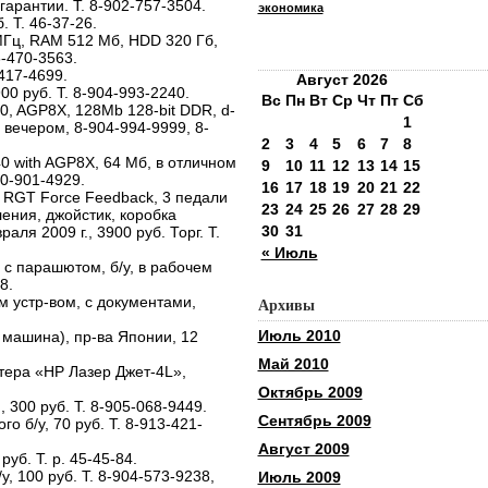
арантии. Т. 8-902-757-3504.
экономика
. Т. 46-37-26.
МГц, RАМ 512 Мб, HDD 320 Гб,
3-470-3563.
417-4699.
Август 2026
00 руб. Т. 8-904-993-2240.
Вс
Пн
Вт
Ср
Чт
Пт
Сб
0, AGP8X, 128Mb 128-bit DDR, d-
1
, вечером, 8-904-994-9999, 8-
2
3
4
5
6
7
8
 with AGP8X, 64 Мб, в отличном
9
10
11
12
13
14
15
60-901-4929.
16
17
18
19
20
21
22
r RGT Force Feedback, 3 педали
23
24
25
26
27
28
29
ения, джойстик, коробка
30
31
аля 2009 г., 3900 руб. Торг. Т.
« Июль
 с парашютом, б/у, в рабочем
8.
 устр-вом, с документами,
Архивы
Июль 2010
 машина), пр-ва Японии, 12
Май 2010
тера «HP Лазер Джет-4L»,
Октябрь 2009
300 руб. Т. 8-905-068-9449.
Сентябрь 2009
о б/у, 70 руб. Т. 8-913-421-
Август 2009
руб. Т. р. 45-45-84.
у, 100 руб. Т. 8-904-573-9238,
Июль 2009