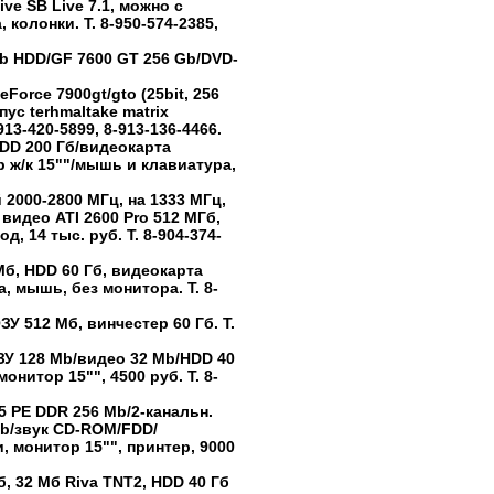
ve SB Live 7.1, можно с
колонки. Т. 8-950-574-2385,
b HDD/GF 7600 GT 256 Gb/DVD-
Force 7900gt/gto (25bit, 256
пус terhmaltake matrix
913-420-5899, 8-913-136-4466.
DD 200 Гб/видеокарта
 ж/к 15""/мышь и клавиатура,
 2000-2800 МГц, на 1333 МГц,
 видео ATI 2600 Pro 512 МГб,
, 14 тыс. руб. Т. 8-904-374-
Мб, HDD 60 Гб, видеокарта
, мышь, без монитора. Т. 8-
ЗУ 512 Мб, винчестер 60 Гб. Т.
ЗУ 128 Mb/видео 32 Mb/HDD 40
нитор 15"", 4500 руб. Т. 8-
5 PE DDR 256 Mb/2-канальн.
b/звук CD-ROM/FDD/
 монитор 15"", принтер, 9000
б, 32 Мб Riva TNT2, HDD 40 Гб