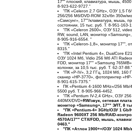
17"" плоский, клавиатура, мышь, 4500 
8-923-622-9727."
"ПК «Celeron 2.7 GHz», ОЗУ 1,5 Г
256/256 Мб/DVD-ROM 32x/бп 350w/м
«Самсунг», 17""/клавиатура, мышь, п
состоянии, 15 тыс. руб. Т. 8-951-163-1
"ПК «Celeron 2600», ОЗУ 512, vide
RW, sound, LAN, монитор «Samsung», 17"
8-905-916-6554. "
"ПК «Celeron-1,8», монитор 17"", отл
8315."
"ПК «Intel Pentium 4», DualCore E2
ОЗУ 1024 Мб, Vidio 256 Мб ATI Radeo
FDD, монитор 17"" «Samsung 765MB», 
колонки, за 10,5 тыс. руб. Т. 62-37-88.
"ПК «P-IV», 3,2 ГГц, 1024 Мб, 160 
сканер «НР-3770», фотопринтер «НР-51
8-901-615-7375."
ПК «Pentium 4-1600 MHz»/256 Mb/
5500 руб. Т. 8-905-966-4452.
"ПК «Pentium IV-2,4 GHz», ОЗУ 25
440MX/DVD+
RW/звук, сетевая плата
монитор «Samsung», 17"" ЭЛТ, 8 тыс.
"ПК «Pentium-4» 3GHz/ОЗУ 1 Gb/
Radeon 9600XT 256 Mb/RAID-контро
4570A/17"" CTX/FDD, мышь, клавиатур
0463."
"ПК «Атлон 1900+»/ОЗУ 1024 Mb/