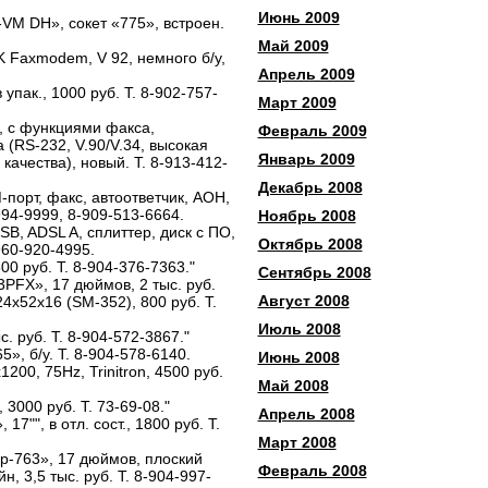
Июнь 2009
VM DH», сокет «775», встроен.
Май 2009
 Faxmodem, V 92, немного б/у,
Апрель 2009
пак., 1000 руб. Т. 8-902-757-
Март 2009
 с функциями факса,
Февраль 2009
 (RS-232, V.90/V.34, высокая
Январь 2009
качества), новый. Т. 8-913-412-
Декабрь 2008
орт, факс, автоответчик, АОН,
994-9999, 8-909-513-6664.
Ноябрь 2008
B, ADSL A, сплиттер, диск с ПО,
Октябрь 2008
960-920-4995.
0 руб. Т. 8-904-376-7363."
Сентябрь 2008
FX», 17 дюймов, 2 тыс. руб.
Август 2008
х52х16 (SM-352), 800 руб. Т.
Июль 2008
с. руб. Т. 8-904-572-3867."
, б/у. Т. 8-904-578-6140.
Июнь 2008
200, 75Hz, Trinitron, 4500 руб.
Май 2008
3000 руб. Т. 73-69-08."
Апрель 2008
7"", в отл. сост., 1800 руб. Т.
Март 2008
-763», 17 дюймов, плоский
Февраль 2008
н, 3,5 тыс. руб. Т. 8-904-997-