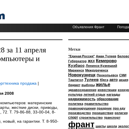
Объявления Франт
Погода
 за 11 апреля
Метки
омпьютеры и
"Единая Россия"
Аман Тулеев
Белов
Кемерово
Губернатор
ЖКХ
Кузбасс
Ленинск-Кузнецкий
Мариинск
Междуреченск
Новокузнецк
Прокопьевск
СМИ
Тулеев
авто
Таштагол
Юрга
акция
оргтехника продажа
|
жилье
бюджет
выборы
здравоохранение
инвестиции
конкур
я 2008
культура
летний отдых
награды
недвижимость
образование
компьютеров: материнские
политика
правительство
арты, жесткие диски, приводы,
правонарушения
праздник
про еду
72. Т. 79-86-88, 33-00-04, 8-
производство
проишествие
религия
спорт
строительство
транспорт
новый, на гарантии. Т. 8-950-
франт
шахты
школа
эколог