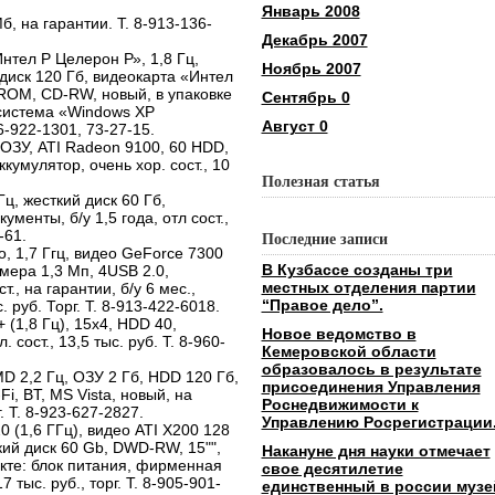
Январь 2008
, на гарантии. Т. 8-913-136-
Декабрь 2007
нтел Р Целерон Р», 1,8 Гц,
Ноябрь 2007
диск 120 Гб, видеокарта «Интел
ROM, CD-RW, новый, в упаковке
Сентябрь 0
 система «Windows XP
Август 0
6-922-1301, 73-27-15.
 ОЗУ, ATI Radeon 9100, 60 HDD,
кумулятор, очень хор. сост., 10
Полезная статья
ц, жесткий диск 60 Гб,
менты, б/у 1,5 года, отл сост.,
-61.
Последние записи
uo, 1,7 Ггц, видео GeForce 7300
В Кузбассе созданы три
мера 1,3 Мп, 4USB 2.0,
местных отделения партии
., на гарантии, б/у 6 мес.,
“Правое дело”.
 руб. Торг. Т. 8-913-422-6018.
(1,8 Гц), 15х4, HDD 40,
Новое ведомство в
сост., 13,5 тыс. руб. Т. 8-960-
Кемеровской области
образовалось в результате
D 2,2 Гц, ОЗУ 2 Гб, HDD 120 Гб,
присоединения Управления
i, BT, MS Vista, новый, на
Роснедвижимости к
. Т. 8-923-627-2827.
Управлению Росрегистрации
 (1,6 ГГц), видео ATI X200 128
кий диск 60 Gb, DWD-RW, 15"",
Накануне дня науки отмечает
лекте: блок питания, фирменная
свое десятилетие
тыс. руб., торг. Т. 8-905-901-
единственный в россии музе