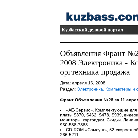
Кузбасский деловой портал
Объявления Франт №28
2008 Электроника - К
оргтехника продажа
Дата: апреля 16, 2008
Раздел:
Электроника. Компьютеры и 
Франт Объявления №28 за 11 апрел
«АЕ-Сервис». Комплектующие для 
платы S370, S462, S478, S939, видеок
мониторы, картриджи. Скидки. Ленина, 
950-588-7888.
CD-ROM «Самсунг», 52-скоростной, 
266-5211.