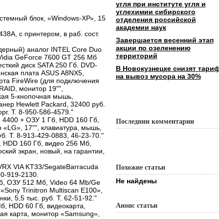
угля при институте угля и
углехимии сибирского
истемный блок, «Windows-ХР», 15
отделения российской
академии наук
438A, с принтером, в раб. сост.
Завершается весенний этап
акции по озеленению
ядерный) аналог INTEL Core Duo
территорий
nVidia GeForce 7600 GT 256 Мб
есткий диск SATA 250 Гб. DVD-
В Новокузнецке снизят тари
инская плата ASUS A8NX5,
на вывоз мусора на 30%
порта FireWire (для подключения
 RAID, монитор 19"",
кая 5-кнопочная мышь,
анер Hewlett Packard, 32400 руб.
рг. Т. 8-950-586-4579."
 4400 + ОЗУ 1 Гб, HDD 160 Гб,
Последнии комментарии
 «LG», 17"", клавиатура, мышь,
б. Т. 8-913-429-0883, 46-23-70."
б, HDD 160 Гб, видео 256 Мб,
ский экран, новый, на гарантии,
VRX VIA KT33/SegateBarracuda
Похожие статьи
0-919-2130.
Не найдены
б, ОЗУ 512 Мб, Video 64 Mb/Ge
Sony Trinitron Multiscan E100»,
ки, 5,5 тыс. руб. Т. 62-51-92."
б, HDD 60 Гб, видеокарта,
Анонс статьи
вая карта, монитор «Samsung»,