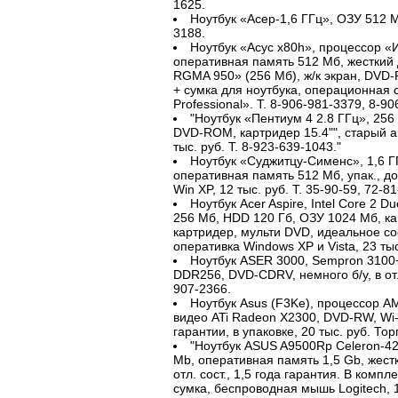
1625.
Ноутбук «Асер-1,6 ГГц», ОЗУ 512 Мб
3188.
Ноутбук «Асус х80h», процессор «И
оперативная память 512 Мб, жесткий 
RGMA 950» (256 Мб), ж/к экран, DVD-
+ сумка для ноутбука, операционная
Professional». Т. 8-906-981-3379, 8-90
"Ноутбук «Пентиум 4 2.8 ГГц», 256
DVD-ROM, картридер 15.4"", старый ак
тыс. руб. Т. 8-923-639-1043."
Ноутбук «Суджитцу-Сименс», 1,6 ГГ
оперативная память 512 Мб, упак., доку
Win XP, 12 тыс. руб. Т. 35-90-59, 72-81
Ноутбук Acer Aspire, Intel Core 2 D
256 Мб, HDD 120 Гб, ОЗУ 1024 Мб, ка
картридер, мульти DVD, идеальное сост
оперативка Windows XP и Vista, 23 тыс.
Ноутбук ASER 3000, Sempron 3100+ 
DDR256, DVD-CDRV, немного б/у, в отл. 
907-2366.
Ноутбук Asus (F3Ke), процессор AM
видео ATi Radeon X2300, DVD-RW, Wi-F
гарантии, в упаковке, 20 тыс. руб. Торг
"Ноутбук ASUS A9500Rp Celeron-420
Mb, оперативная память 1,5 Gb, жест
отл. сост., 1,5 года гарантия. В комп
сумка, беспроводная мышь Logitech, 17 