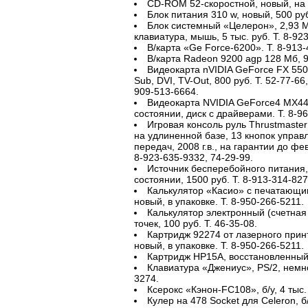
CD-ROM 52-скоростной, новый, на г
Блок питания 310 w, новый, 500 руб
Блок системный «Целерон», 2,93 
клавиатура, мышь, 5 тыс. руб. Т. 8-92
В/карта «Ge Force-6200». Т. 8-913-
В/карта Radeon 9200 agp 128 Мб, 9
Видеокарта nVIDIA GeForce FX 550
Sub, DVI, TV-Out, 800 руб. Т. 52-77-66
909-513-6664.
Видеокарта NVIDIA GeForce4 MX440
состоянии, диск с драйверами. Т. 8-9
Игровая консоль руль Thrustmaste
на удлиненной базе, 13 кнопок управл
передач, 2008 г.в., на гарантии до февр
8-923-635-9332, 74-29-99.
Источник бесперебойного питания,
состоянии, 1500 руб. Т. 8-913-314-827
Калькулятор «Касио» с печатающим
новый, в упаковке. Т. 8-950-266-5211.
Калькулятор электронный (счетная
точек, 100 руб. Т. 46-35-08.
Картридж 92274 от лазерного прин
новый, в упаковке. Т. 8-950-266-5211.
Картридж HP15A, восстановленный, 
Клавиатура «Джениус», PS/2, немног
3274.
Ксерокс «Кэнон-FC108», б/у, 4 тыс. 
Кулер на 478 Socket для Celeron, б/