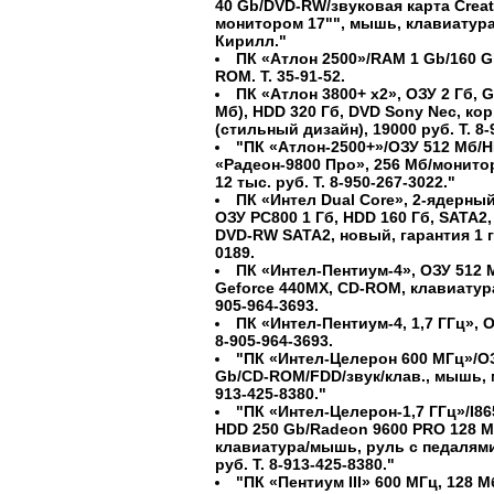
40 Gb/DVD-RW/звуковая карта Creati
монитором 17"", мышь, клавиатура, 
Кирилл."
ПК «Атлон 2500»/RAM 1 Gb/160 G
ROM. Т. 35-91-52.
ПК «Атлон 3800+ х2», ОЗУ 2 Гб, Ge
Мб), HDD 320 Гб, DVD Sony Nec, кор
(стильный дизайн), 19000 руб. Т. 8-
"ПК «Атлон-2500+»/ОЗУ 512 Мб/H
«Радеон-9800 Про», 256 Мб/монитор
12 тыс. руб. Т. 8-950-267-3022."
ПК «Интел Dual Core», 2-ядерный
ОЗУ PC800 1 Гб, HDD 160 Гб, SATA2,
DVD-RW SATA2, новый, гарантия 1 год
0189.
ПК «Интел-Пентиум-4», ОЗУ 512 
Geforce 440MX, CD-ROM, клавиатура
905-964-3693.
ПК «Интел-Пентиум-4, 1,7 ГГц», О
8-905-964-3693.
"ПК «Интел-Целерон 600 МГц»/О
Gb/CD-ROM/FDD/звук/клав., мышь, мо
913-425-8380."
"ПК «Интел-Целерон-1,7 ГГц»/I86
HDD 250 Gb/Radeon 9600 PRO 128 M
клавиатура/мышь, руль с педалями,
руб. Т. 8-913-425-8380."
"ПК «Пентиум III» 600 МГц, 128 М