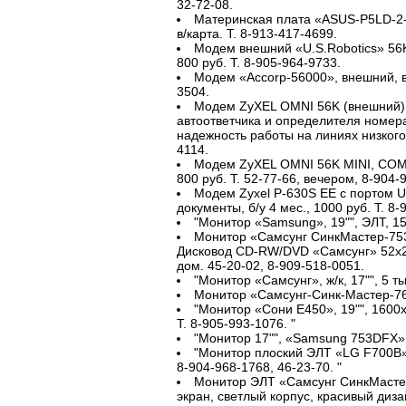
32-72-08.
Материнская плата «ASUS-P5LD-2-
в/карта. Т. 8-913-417-4699.
Модем внешний «U.S.Robotics» 56K
800 руб. Т. 8-905-964-9733.
Модем «Accorp-56000», внешний, в у
3504.
Модем ZyXEL OMNI 56K (внешний),
автоответчика и определителя номера
надежность работы на линиях низкого 
4114.
Модем ZyXEL OMNI 56K MINI, COM-п
800 руб. Т. 52-77-66, вечером, 8-904-
Модем Zyxel P-630S EE с портом US
документы, б/у 4 мес., 1000 руб. Т. 8-
"Монитор «Samsung», 19"", ЭЛТ, 150
Монитор «Самсунг СинкМастер-753P
Дисковод CD-RW/DVD «Самсунг» 52х24
дом. 45-20-02, 8-909-518-0051.
"Монитор «Самсунг», ж/к, 17"", 5 ты
Монитор «Самсунг-Синк-Мастер-765»
"Монитор «Сони E450», 19"", 1600x1
Т. 8-905-993-1076. "
"Монитор 17"", «Samsung 753DFX», 
"Монитор плоский ЭЛТ «LG F700B», 1
8-904-968-1768, 46-23-70. "
Монитор ЭЛТ «Самсунг СинкМастер
экран, светлый корпус, красивый дизай