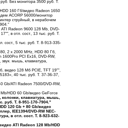
руб. Без монитора 3500 руб. Т.
б/HDD 160 Гб/видео Radeon 1650
одем ACORP 56000/монитор
ринтер струйный, в нерабочем
904."
o ATI Radeon 9600 128 Mb, DVD-
", в отл. сост., 13 тыс. руб. Т.
. сост., 5 тыс. руб. Т. 8-913-335-
180, 2 х 2000 MHz, HDD 80 Гб,
n 1600Pro PCI Eх16, DVD-RW,
звук. мышь, клавиатура,
"
Гб, видео 128 Мб PCIE, TFT 19"",
83», 40 тыс. руб. Т. 37-36-37,
40 Gb/ATI Radeon 7500/DVD-RW,
6 Mb/HDD 60 Gb/видео GeForce
, колонки, клавиатура, мышь,
 руб. Т. 8-951-170-7904."
HDD 120 Gb + 80 Gb/видео
ллер, IEE1394/DVD-RW NEC-
а, в отл. сост. Т. 8-923-632-
видео ATI Radeon 128 Mb/HDD