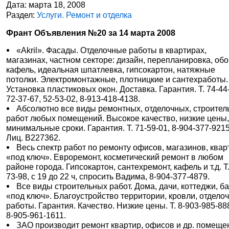
Дата: марта 18, 2008
Раздел:
Услуги. Ремонт и отделка
Франт Объявления №20 за 14 марта 2008
«Akril». Фасады. Отделочные работы в квартирах,
магазинах, частном секторе: дизайн, перепланировка, обо
кафель, идеальная шпатлевка, гипсокартон, натяжные
потолки. Электромонтажные, плотницкие и сантехработы.
Установка пластиковых окон. Доставка. Гарантия. Т. 74-44
72-37-67, 52-53-02, 8-913-418-4138.
Абсолютно все виды ремонтных, отделочных, строите
работ любых помещений. Высокое качество, низкие цены
минимальные сроки. Гарантия. Т. 71-59-01, 8-904-377-9215
Лиц. В227362.
Весь спектр работ по ремонту офисов, магазинов, квар
«под ключ». Евроремонт, косметический ремонт в любом
районе города. Гипсокартон, сантехремонт, кафель и т.д. Т.
73-98, c 19 до 22 ч, спросить Вадима, 8-904-377-4879.
Все виды строительных работ. Дома, дачи, коттеджи, б
«под ключ». Благоустройство территории, кровли, отдело
работы. Гарантия. Качество. Низкие цены. Т. 8-903-985-88
8-905-961-1611.
ЗАО производит ремонт квартир, офисов и др. помеще