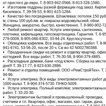
от простого до евро. Т. 8-903-942-0566, 8-913-326-1580.
Изготовим поддоны разной формации под заказ. Кирпич,
Киселевск. Т. 39-59-53, 8-901-615-1284.
Качество без посредников. Шпаклевка: потолок 150 руб.
м, стены 100 руб./кв. м, покраска водоэмульсией, обои.
Женщина, аккуратно, быстро, качественно. Т. 8-960-902-7
Любой ремонт квартир. Услуги электрика, сантехника,
плотника, кафельщика, гипсокартонщика. Гарантия. Т. 8-9
279-0009, 8-905-066-8302, 33-94-24. Круглосуточно.
Облицовка кафелем. Все виды отделочных работ. Т. 8-9
941-6741, 53-56-20, после 20 ч. Св-во 42 N002780388.
Праздничные скидки на ремонт и отделку квартир, офи
коттеджей. Все виды работ. Т. 76-30-58, 8-904-379-4885.
Раскладные домики, бани «под ключ». Сборка на месте 
дня!!! Т. 39-17-77, 8-923-630-2886.
Ремонт и отделка помещений. ООО «РемСтройТех». Т. 
94-96.
Услуги электрика. Все виды электромонтажных работ д
1000 вольт. Т. 8-904-374-5730. ПНКО-5009.
Услуги электрика. Полный комплекс электромонтажных
работ. Т. 33-20-30.
Электромонтаж бытовой и промышленный: проводка,
счетчики и т.п. Квартира, офис, магазин, кап. гараж, дача,