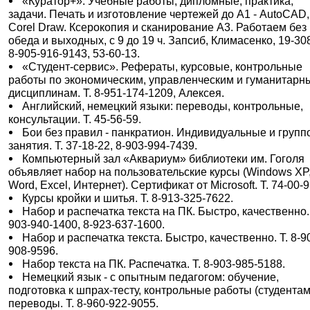
«Куратор+». Учебные работы, дипломные, практика,
задачи. Печать и изготовление чертежей до А1 - AutoCAD,
Corel Draw. Ксерокопия и сканирование А3. Работаем без
обеда и выходных, с 9 до 19 ч. Запсиб, Климасенко, 19-308
8-905-916-9143, 53-60-13.
«Студент-сервис». Рефераты, курсовые, контрольные
работы по экономическим, управленческим и гуманитарн
дисциплинам. Т. 8-951-174-1209, Алексея.
Английский, немецкий языки: переводы, контрольные,
консультации. Т. 45-56-59.
Бои без правил - панкратион. Индивидуальные и груп
занятия. Т. 37-18-22, 8-903-994-7439.
Компьютерный зал «Аквариум» библиотеки им. Гоголя
объявляет набор на пользовательские курсы (Windows XP
Word, Excel, Интернет). Сертификат от Microsoft. Т. 74-00-9
Курсы кройки и шитья. Т. 8-913-325-7622.
Набор и распечатка текста на ПК. Быстро, качественно. 
903-940-1400, 8-923-637-1600.
Набор и распечатка текста. Быстро, качественно. Т. 8-9
908-9596.
Набор текста на ПК. Распечатка. Т. 8-903-985-5188.
Немецкий язык - с опытным педагогом: обучение,
подготовка к шпрах-тесту, контрольные работы (студентам
переводы. Т. 8-960-922-9055.