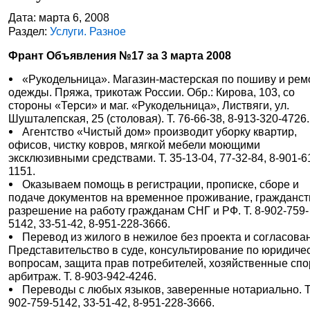
Дата: марта 6, 2008
Раздел:
Услуги. Разное
Франт Объявления №17 за 3 марта 2008
«Рукодельница». Магазин-мастерская по пошиву и рем
одежды. Пряжа, трикотаж России. Обр.: Кирова, 103, со
стороны «Терси» и маг. «Рукодельница», Листвяги, ул.
Шушталепская, 25 (столовая). Т. 76-66-38, 8-913-320-4726.
Агентство «Чистый дом» производит уборку квартир,
офисов, чистку ковров, мягкой мебели моющими
эксклюзивными средствами. Т. 35-13-04, 77-32-84, 8-901-6
1151.
Оказываем помощь в регистрации, прописке, сборе и
подаче документов на временное проживание, гражданст
разрешение на работу гражданам СНГ и РФ. Т. 8-902-759-
5142, 33-51-42, 8-951-228-3666.
Перевод из жилого в нежилое без проекта и согласова
Представительство в суде, консультирование по юридиче
вопросам, защита прав потребителей, хозяйственные спо
арбитраж. Т. 8-903-942-4246.
Переводы с любых языков, заверенные нотариально. Т.
902-759-5142, 33-51-42, 8-951-228-3666.