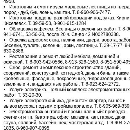
4958.
Изготовим и смонтируем маршевые лестницы из твер
пород - дуб, бук, ясень, каштан. Т. 8-960-906-7477.
Изготовим поддоны разной формации под заказ. Кирпич,
Киселевск. Т. 39-59-53, 8-901-615-1284.
Облицовка кафелем. Все виды отделочных работ. Т. 8-9
941-6741, 53-56-20, после 20 ч. Св-во 42 N002780388.
Отделка деревом: окна, наличники, двери, ворота, забо
беседки, туалеты, колонны, арки, лестницы. Т. 39-17-77, 8-
630-2886.
Реставрация и ремонт любой мебели, домашней и
офисной. Т. 8-903-942-0566, 8-913-326-1580, 8-951-590-49
Снос, ремонт и комплексное строительство зданий,
сооружений, конструкций, коттеджей, дачь и бань, а также
кровельные, фасадные, покрасочные, гидроизоляционны
земляные и ландшафтные работы. Т. 8-923-624-2772.
Услуги электрика. Полный комплекс электромонтажных
работ. Т. 33-20-30.
Услуги электроотбойника, демонтаж квартир, вынос и
вывоз мусора, подъем стройматериалов. Т. 8-905-969-339
Электромонтаж бытовой и промышленный: проводка,
счетчики и т.п. Квартира, офис, магазин, кап. гараж, дача,
сауна, солярий, бассейн, цех, мастерская и т.д. Т. 8-904-37
1835, 8-960-907-0895.