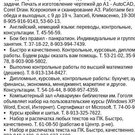
задачи. Печать и изготовление чертежей до А1 - AutoCAD,
Corel Draw. Ксерокопия и сканирование А3. Работаем без
обеда и выходных, с 9 до 19 ч. Запсиб, Климасенко, 19-308
8-905-916-9143, 53-60-13.
Английский, немецкий языки: переводы, контрольные,
консультации. Т. 45-56-59.
Бои без правил - панкратион. Индивидуальные и груп
занятия. Т. 37-18-22, 8-903-994-7439.
Быстро и качественно. Контрольные, курсовые, дипло
работы. Будем рады оказать вам помощь. Т. 53-21-02, 35-9
78, 8-903-908-5802.
Выполню контрольные работы по высшей математике
(дешево). Т. 8-913-134-8427.
Дипломные, курсовые, контрольные работы: бухучет, ау
финансы, экономика, менеджмент, маркетинг и другое.
Консультации. Т. 54-16-44, 8-908-957-4359.
Компьютерный зал «Аквариум» библиотеки им. Гоголя
объявляет набор на пользовательские курсы (Windows XP
Word, Excel, Интернет). Сертификат от Microsoft. Т. 74-00-9
Курсы кройки и шитья. Т. 8-913-325-7622.
Набор и распечатка любых текстов на ПК. Быстро,
качественно. Т. 61-08-50 (работаю в Центр. р-не).
Набор и распечатка текста на ПК. Быстро, качественно. 