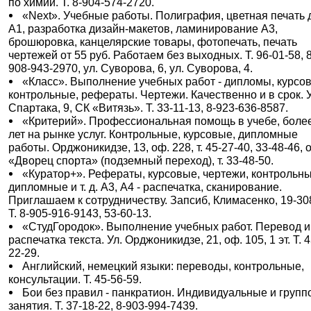
по химии. Т. 8-904-574-2720.
«Next». Учебные работы. Полиграфия, цветная печать 
А1, разработка дизайн-макетов, ламинирование А3,
брошюровка, канцелярские товары, фотопечать, печать
чертежей от 55 руб. Работаем без выходных. Т. 96-01-58, 8
908-943-2970, ул. Суворова, 6, ул. Суворова, 4.
«Класс». Выполнение учебных работ - дипломы, курсо
контрольные, рефераты. Чертежи. Качественно и в срок. У
Спартака, 9, СК «Витязь». Т. 33-11-13, 8-923-636-8587.
«Критерий». Профессиональная помощь в учебе, боле
лет на рынке услуг. Контрольные, курсовые, дипломные
работы. Орджоникидзе, 13, оф. 228, т. 45-27-40, 33-48-46, о
«Дворец спорта» (подземный переход), т. 33-48-50.
«Куратор+». Рефераты, курсовые, чертежи, контрольны
дипломные и т. д. А3, А4 - распечатка, сканирование.
Приглашаем к сотрудничеству. Запсиб, Климасенко, 19-30
Т. 8-905-916-9143, 53-60-13.
«СтудГородок». Выполнение учебных работ. Перевод и
распечатка текста. Ул. Орджоникидзе, 21, оф. 105, 1 эт. Т. 4
22-29.
Английский, немецкий языки: переводы, контрольные,
консультации. Т. 45-56-59.
Бои без правил - панкратион. Индивидуальные и груп
занятия. Т. 37-18-22, 8-903-994-7439.