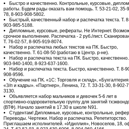
Быстро и качественно. Контрольные, курсовые, дипло
работы. Будем рады оказать вам помощь. Т. 53-21-02, 35-9
78, 8-903-908-5802.
Быстрый, качественный набор и распечатка текста. Т. 8
903-985-5188.
Дипломные, курсовые, рефераты. Не Интернет. Возмо
срочное выполнение. Распечатка - 2 руб./лист. Сканирова
Т. 76-02-57, 8-905-919-8074.
Набор и распечатка любых текстов на ПК. Быстро,
качественно. Т. 61-08-50 (работаю в Центр. р-не).
Набор и распечатка текста на ПК. Быстро, качественно. 
903-940-1400, 8-923-637-1600.
Набор и распечатка текста. Быстро, качественно. Т. 8-9
908-9596.
Обучение на ПК. «1С: Торговля и склад», «Бухгалтерия
«З/п и кадры». «Партнер», Ленина, 72. Т. 33-31-30, 8-902-7
3130.
Объявляется набор мальчиков и девочек 5-6 лет в
спортивно-оздоровительную группу для занятий тхэквонд
(ВТФ). Начало занятий в 17.30 в школе N91.
Студентам! Дипломные, курсовые, контрольные, рефе
Переводы. Чертежи. Набор и распечатка. Репетиторство.
Приглашаем исполнителей. «Идиллия», Новоселов, 18, о