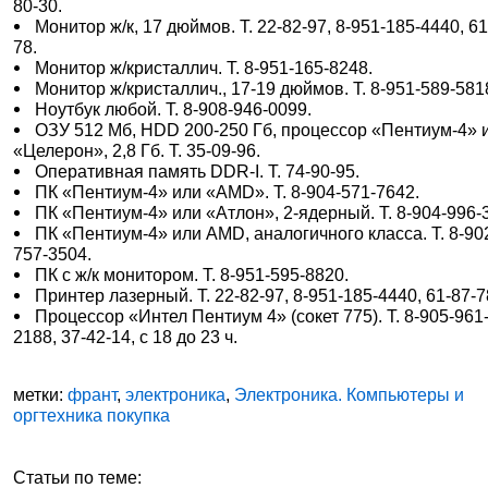
80-30.
Монитор ж/к, 17 дюймов. Т. 22-82-97, 8-951-185-4440, 61
78.
Монитор ж/кристаллич. Т. 8-951-165-8248.
Монитор ж/кристаллич., 17-19 дюймов. Т. 8-951-589-581
Ноутбук любой. Т. 8-908-946-0099.
ОЗУ 512 Мб, HDD 200-250 Гб, процессор «Пентиум-4» 
«Целерон», 2,8 Гб. Т. 35-09-96.
Оперативная память DDR-I. Т. 74-90-95.
ПК «Пентиум-4» или «AMD». Т. 8-904-571-7642.
ПК «Пентиум-4» или «Атлон», 2-ядерный. Т. 8-904-996-
ПК «Пентиум-4» или AMD, аналогичного класса. Т. 8-90
757-3504.
ПК с ж/к монитором. Т. 8-951-595-8820.
Принтер лазерный. Т. 22-82-97, 8-951-185-4440, 61-87-7
Процессор «Интел Пентиум 4» (сокет 775). Т. 8-905-961
2188, 37-42-14, с 18 до 23 ч.
метки:
франт
,
электроника
,
Электроника. Компьютеры и
оргтехника покупка
Статьи по теме: