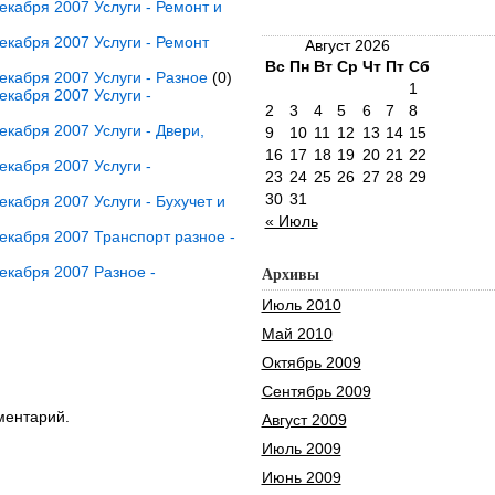
кабря 2007 Услуги - Ремонт и
кабря 2007 Услуги - Ремонт
Август 2026
Вс
Пн
Вт
Ср
Чт
Пт
Сб
кабря 2007 Услуги - Разное
(0)
1
кабря 2007 Услуги -
2
3
4
5
6
7
8
кабря 2007 Услуги - Двери,
9
10
11
12
13
14
15
16
17
18
19
20
21
22
кабря 2007 Услуги -
23
24
25
26
27
28
29
30
31
кабря 2007 Услуги - Бухучет и
« Июль
кабря 2007 Транспорт разное -
екабря 2007 Разное -
Архивы
Июль 2010
Май 2010
Октябрь 2009
Сентябрь 2009
ментарий.
Август 2009
Июль 2009
Июнь 2009