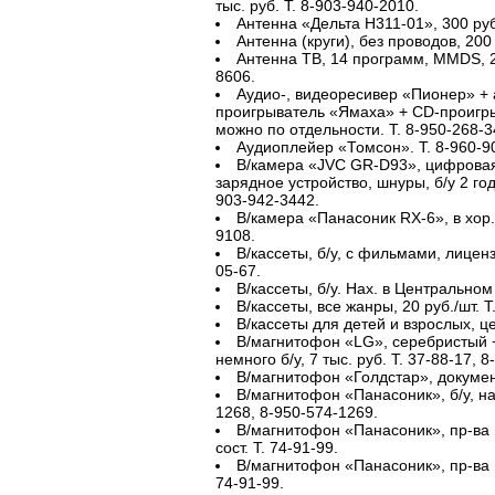
тыс. руб. Т. 8-903-940-2010.
Антенна «Дельта Н311-01», 300 руб.
Антенна (круги), без проводов, 200 
Антенна ТВ, 14 программ, MMDS, 2 т
8606.
Аудио-, видеоресивер «Пионер» + 
проигрыватель «Ямаха» + CD-проигры
можно по отдельности. Т. 8-950-268-3
Аудиоплейер «Томсон». Т. 8-960-9
В/камера «JVC GR-D93», цифровая
зарядное устройство, шнуры, б/у 2 года,
903-942-3442.
В/камера «Панасоник RX-6», в хор. 
9108.
В/кассеты, б/у, с фильмами, лиценз
05-67.
В/кассеты, б/у. Нах. в Центральном 
В/кассеты, все жанры, 20 руб./шт. Т
В/кассеты для детей и взрослых, це
В/магнитофон «LG», серебристый +
немного б/у, 7 тыс. руб. Т. 37-88-17, 
В/магнитофон «Голдстар», документы
В/магнитофон «Панасоник», б/у, на 
1268, 8-950-574-1269.
В/магнитофон «Панасоник», пр-ва Я
сост. Т. 74-91-99.
В/магнитофон «Панасоник», пр-ва Яп
74-91-99.