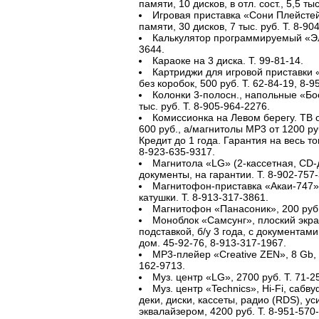
памяти, 10 дисков, в отл. сост., 5,5 ты
Игровая приставка «Сони Плейстей
памяти, 30 дисков, 7 тыс. руб. Т. 8-90
Калькулятор программируемый «Эл
3644.
Караоке на 3 диска. Т. 99-81-14.
Картриджи для игровой приставки 
без коробок, 500 руб. Т. 62-84-19, 8-9
Колонки 3-полосн., напольные «Бо
тыс. руб. Т. 8-905-964-2276.
Комиссионка на Левом берегу. ТВ 
600 руб., а/магнитолы МР3 от 1200 руб
Кредит до 1 года. Гарантия на весь тов
8-923-635-9317.
Магнитола «LG» (2-кассетная, CD-
документы, на гарантии. Т. 8-902-757
Магнитофон-приставка «Акаи-747», 
катушки. Т. 8-913-317-3861.
Магнитофон «Панасоник», 200 руб. 
Моноблок «Самсунг», плоский экран
подставкой, б/у 3 года, с документами,
дом. 45-92-76, 8-913-317-1967.
МР3-плейер «Creative ZEN», 8 Gb, н
162-9713.
Муз. центр «LG», 2700 руб. Т. 71-2
Муз. центр «Technics», Hi-Fi, сабв
деки, диски, кассеты, радио (RDS), у
эквалайзером, 4200 руб. Т. 8-951-570