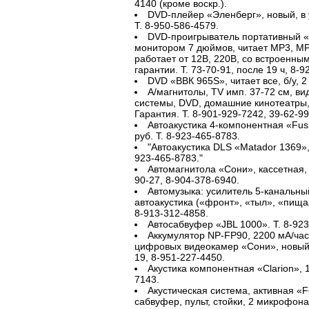
4140 (кроме воскр.).
DVD-плейер «Эленберг», новый, в у
Т. 8-950-586-4579.
DVD-проигрыватель портативный «Э
монитором 7 дюймов, читает MP3, M
работает от 12В, 220В, со встроенны
гарантии. Т. 73-70-91, после 19 ч, 8-9
DVD «ВВК 965S», читает все, б/у, 2 
А/магнитолы, TV имп. 37-72 см, ви
системы, DVD, домашние кинотеатры, 
Гарантия. Т. 8-901-929-7242, 39-62-99
Автоакустика 4-компонентная «Fusi
руб. Т. 8-923-465-8783.
"Автоакустика DLS «Matador 1369», 6
923-465-8783."
Автомагнитола «Сони», кассетная, 
90-27, 8-904-378-6940.
Автомузыка: усилитель 5-канальны
автоакустика («фронт», «тыл», «пища
8-913-312-4858.
Автосабвуфер «JBL 1000». Т. 8-923
Аккумулятор NP-FP90, 2200 мА/час
цифровых видеокамер «Сони», новый, в
19, 8-951-227-4450.
Акустика компонентная «Clarion», 1
7143.
Акустическая система, активная «F
сабвуфер, пульт, стойки, 2 микрофона