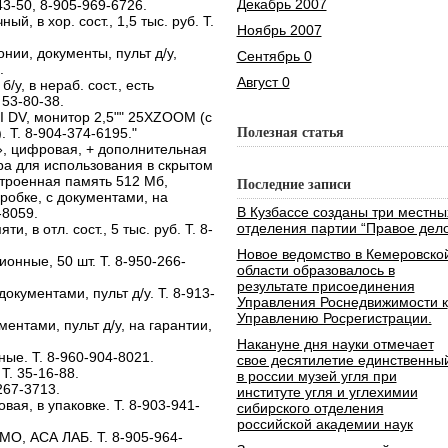
Декабрь 2007
3-50, 8-905-969-6726.
, в хор. сост., 1,5 тыс. руб. Т.
Ноябрь 2007
ии, документы, пульт д/у,
Сентябрь 0
.
Август 0
у, в нераб. сост., есть
 53-80-38.
 DV, монитор 2,5"" 25ХZOOM (с
. Т. 8-904-374-6195."
Полезная статья
, цифровая, + дополнительная
а для использования в скрытом
строенная память 512 Мб,
Последние записи
робке, с документами, на
В Кузбассе созданы три местны
-8059.
отделения партии “Правое дело
, в отл. сост., 5 тыс. руб. Т. 8-
Новое ведомство в Кемеровско
онные, 50 шт. Т. 8-950-266-
области образовалось в
результате присоединения
кументами, пульт д/у. Т. 8-913-
Управления Роснедвижимости к
Управлению Росрегистрации.
нтами, пульт д/у, на гарантии,
Накануне дня науки отмечает
ые. Т. 8-960-904-8021.
свое десятилетие единственны
Т. 35-16-88.
в россии музей угля при
267-3713.
институте угля и углехимии
ая, в упаковке. Т. 8-903-941-
сибирского отделения
российской академии наук
AMO, АСА ЛАБ. Т. 8-905-964-