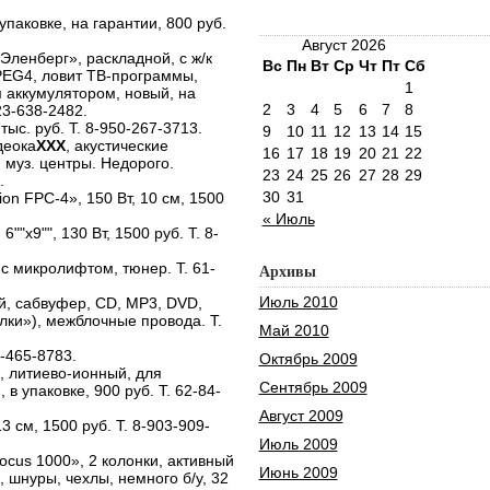
паковке, на гарантии, 800 руб.
Август 2026
ленберг», раскладной, с ж/к
Вс
Пн
Вт
Ср
Чт
Пт
Сб
PEG4, ловит ТВ-программы,
1
м аккумулятором, новый, на
2
3
4
5
6
7
8
23-638-2482.
тыс. руб. Т. 8-950-267-3713.
9
10
11
12
13
14
15
деока
XXX
, акустические
16
17
18
19
20
21
22
муз. центры. Недорого.
23
24
25
26
27
28
29
.
30
31
on FPC-4», 150 Вт, 10 см, 1500
« Июль
""х9"", 130 Вт, 1500 руб. Т. 8-
с микролифтом, тюнер. Т. 61-
Архивы
Июль 2010
й, сабвуфер, CD, МР3, DVD,
лки»), межблочные провода. Т.
Май 2010
-465-8783.
Октябрь 2009
, литиево-ионный, для
Сентябрь 2009
 упаковке, 900 руб. Т. 62-84-
Август 2009
3 см, 1500 руб. Т. 8-903-909-
Июль 2009
ocus 1000», 2 колонки, активный
Июнь 2009
, шнуры, чехлы, немного б/у, 32