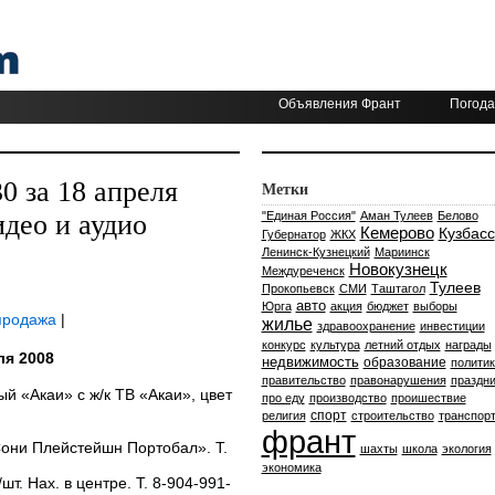
Объявления Франт
Погода
 за 18 апреля
Метки
део и аудио
"Единая Россия"
Аман Тулеев
Белово
Кемерово
Кузбасс
Губернатор
ЖКХ
Ленинск-Кузнецкий
Мариинск
Новокузнецк
Междуреченск
Тулеев
Прокопьевск
СМИ
Таштагол
авто
Юрга
акция
бюджет
выборы
продажа
|
жилье
здравоохранение
инвестиции
конкурс
культура
летний отдых
награды
ля 2008
недвижимость
образование
политик
правительство
правонарушения
праздни
 «Акаи» с ж/к ТВ «Акаи», цвет
про еду
производство
проишествие
.
спорт
религия
строительство
транспор
франт
Сони Плейстейшн Портобал». Т.
шахты
школа
экология
экономика
т. Нах. в центре. Т. 8-904-991-