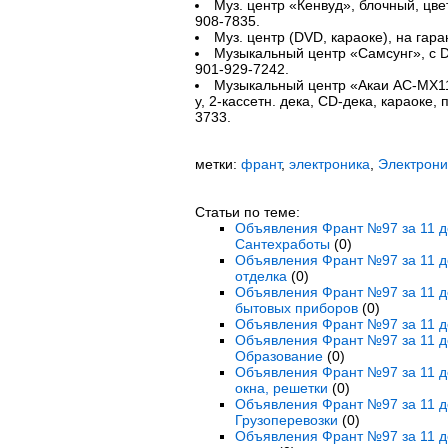
Муз. центр «Кенвуд», блочный, цвет
908-7835.
Муз. центр (DVD, караоке), на гаран
Музыкальный центр «Самсунг», с DV
901-929-7242.
Музыкальный центр «Акаи AC-MX115
у, 2-кассетн. дека, CD-дека, караоке, п
3733.
метки:
франт
,
электроника
,
Электрони
Статьи по теме:
Объявления Франт №97 за 11 де
Сантехработы
(0)
Объявления Франт №97 за 11 де
отделка
(0)
Объявления Франт №97 за 11 де
бытовых приборов
(0)
Объявления Франт №97 за 11 де
Объявления Франт №97 за 11 де
Образование
(0)
Объявления Франт №97 за 11 де
окна, решетки
(0)
Объявления Франт №97 за 11 де
Грузоперевозки
(0)
Объявления Франт №97 за 11 де