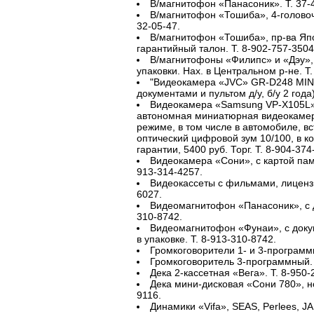
В/магнитофон «Панасоник». Т. 37-4
В/магнитофон «Тошиба», 4-головочный
32-05-47.
В/магнитофон «Тошиба», пр-ва Япон
гарантийный талон. Т. 8-902-757-3504
В/магнитофоны «Филипс» и «Дэу», б/
упаковки. Нах. в Центральном р-не. Т.
"Видеокамера «JVC» GR-D248 MINI
документами и пультом д/у, б/у 2 года)
Видеокамера «Samsung VP-X105L»
автономная миниатюрная видеокамер
режиме, в том числе в автомобиле, в
оптический цифровой зум 10/100, в ко
гарантии, 5400 руб. Торг. Т. 8-904-374
Видеокамера «Сони», с картой памяти
913-314-4257.
Видеокассеты с фильмами, лицензи
6027.
Видеомагнитофон «Панасоник», с до
310-8742.
Видеомагнитофон «Фунаи», с докуме
в упаковке. Т. 8-913-310-8742.
Громкоговорители 1- и 3-программн
Громкоговоритель 3-программный. 
Дека 2-кассетная «Вега». Т. 8-950-
Дека мини-дисковая «Сони 780», нов
9116.
Динамики «Vifa», SEAS, Perlees, J