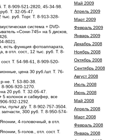
Май 2009
 Т. 8-909-521-2820, 45-34-98.
Апрель 2009
руб. Т. 32-05-47.
ыс. руб. Торг. Т. 8-913-328-
Март 2009
акустическая система + DVD-
Февраль 2009
ватель «Сони-745» на 5 дисков,
Январь 2009
426.
04-8021.
Декабрь 2008
, есть функция фотоаппарата,
 в отл. сост., 12 тыс. руб. Т. 8-
Ноябрь 2008
Октябрь 2008
сост. Т. 54-98-61, 8-909-520-
Сентябрь 2008
ионные, цена 30 руб./шт. Т. 76-
Август 2008
р-не. Т. 53-80-38.
Июль 2008
. 8-906-920-1270.
на 20 руб. Т. 32-05-47.
Июнь 2008
 5 колонок и сабвуфер, все
Май 2008
8-906-932-1292.
, пульт д/у. Т. 8-902-757-3504.
Апрель 2008
запчасти, 300 руб. Т. 8-950-574-
Март 2008
понии, 4-головочный, в отл.
Февраль 2008
онии, 5-голов., отл. сост. Т.
Январь 2008