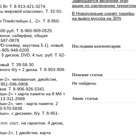
Завершается весенний этап
акции по озеленению территор
 Вт. Т. 8-913-421-3274.
ы мировой классики». Т. 32-01-
В Новокузнецке снизят тарифы
на вывоз мусора на 30%
 Плейстейшн-1, -2». Т. 8-950-
00 руб. Т. 8-960-909-0525.
лонок, сабвуфер, общая
-587-0878.
-плейер, акустика 5.1), новый,
Последнии комментарии
8-905-948-6200.
 дисков, DVD, 4 тыс. руб. Т. 62-
вый. Т. 39-58-30.
ного б/у + 2 диска. Т. 8-903-908-
Похожие статьи
н-2», чипованная, джойстик,
Не найдены
8-951-596-0908.
ов. Т. 8-906-926-5341.
шн-2» + карта памяти на 8 Мб +
-913-311-2068.
Анонс статьи
н-2», чип - карта памяти, 2
50-570-5838.
н», с дисками, б/у. Т. 8-951-
тл. сост., на гарантии, 4 диска,
шн-2», 1 джойстик, карта