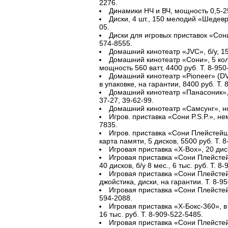
2276.
Динамики НЧ и ВЧ, мощность 0,5-25
Диски, 4 шт., 150 мелодий «Шедевр
05.
Диски для игровых приставок «Сони
574-8555.
Домашний кинотеатр «JVC», б/у, 15
Домашний кинотеатр «Сони», 5 ко
мощность 560 ватт, 4400 руб. Т. 8-950
Домашний кинотеатр «Pioneer» (DVD
в упаковке, на гарантии, 8400 руб. Т. 
Домашний кинотеатр «Панасоник», 5
37-27, 39-62-99.
Домашний кинотеатр «Самсунг», но
Игров. приставка «Сони P.S.P.», нем
7835.
Игров. приставка «Сони Плейстейш
карта памяти, 5 дисков, 5500 руб. Т. 
Игровая приставка «X-Box», 20 диск
Игровая приставка «Сони Плейстей
40 дисков, б/у 8 мес., 6 тыс. руб. Т. 8
Игровая приставка «Сони Плейстейш
джойстика, диски, на гарантии. Т. 8-9
Игровая приставка «Сони Плейстейш
594-2088.
Игровая приставка «Х-Бокс-360», в о
16 тыс. руб. Т. 8-909-522-5485.
Игровая приставка «Сони Плейстей