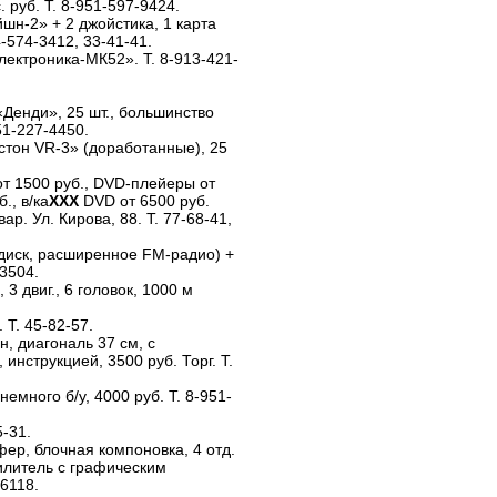
с. руб. Т. 8-951-597-9424.
шн-2» + 2 джойстика, 1 карта
4-574-3412, 33-41-41.
ектроника-МК52». Т. 8-913-421-
«Денди», 25 шт., большинство
51-227-4450.
стон VR-3» (доработанные), 25
от 1500 руб., DVD-плейеры от
., в/ка
XXX
DVD от 6500 руб.
ар. Ул. Кирова, 88. Т. 77-68-41,
диск, расширенное FM-радио) +
-3504.
3 двиг., 6 головок, 1000 м
Т. 45-82-57.
, диагональ 37 см, с
 инструкцией, 3500 руб. Торг. Т.
емного б/у, 4000 руб. Т. 8-951-
5-31.
уфер, блочная компоновка, 4 отд.
силитель с графическим
-6118.