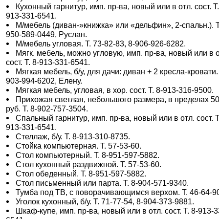
Кухонный гарнитур, имп. пр-ва, новый или в отл. сост. Т.
913-331-6541.
М/мебель (диван-»книжка» или «дельфин», 2-спальн.). Т
950-589-0449, Руслан.
М/мебель угловая. Т. 73-82-83, 8-906-926-6282.
Мягк. мебель, можно угловую, имп. пр-ва, новый или в о
сост. Т. 8-913-331-6541.
Мягкая мебель, б/у, для дачи: диван + 2 кресла-кровати. 
903-994-6202, Елену.
Мягкая мебель, угловая, в хор. сост. Т. 8-913-316-9500.
Прихожая светлая, небольшого размера, в пределах 5
руб. Т. 8-902-757-3504.
Спальный гарнитур, имп. пр-ва, новый или в отл. сост. Т
913-331-6541.
Стеллаж, б/у. Т. 8-913-310-8735.
Стойка компьютерная. Т. 57-53-60.
Стол компьютерный. Т. 8-951-597-5882.
Стол кухонный раздвижной. Т. 57-53-60.
Стол обеденный. Т. 8-951-597-5882.
Стол письменный или парта. Т. 8-904-571-9340.
Тумба под ТВ, с поворачивающимся верхом. Т. 46-64-9
Уголок кухонный, б/у. Т. 71-77-54, 8-904-373-9881.
Шкаф-купе, имп. пр-ва, новый или в отл. сост. Т. 8-913-3