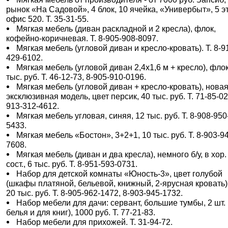
рынок «На Садовой», 4 блок, 10 ячейка, «Универбыт», 5 э
офис 520. Т. 35-31-55.
Мягкая мебель (диван раскладной и 2 кресла), флок,
кофейно-коричневая. Т. 8-905-908-8097.
Мягкая мебель (угловой диван и кресло-кровать). Т. 8-9
429-6102.
Мягкая мебель (угловой диван 2,4х1,6 м + кресло), флок
тыс. руб. Т. 46-12-73, 8-905-910-0196.
Мягкая мебель (угловой диван + кресло-кровать), новая
эксклюзивная модель, цвет персик, 40 тыс. руб. Т. 71-85-02
913-312-4612.
Мягкая мебель угловая, синяя, 12 тыс. руб. Т. 8-908-950
5433.
Мягкая мебель «Бостон», 3+2+1, 10 тыс. руб. Т. 8-903-9
7608.
Мягкая мебель (диван и два кресла), немного б/у, в хор.
сост., 6 тыс. руб. Т. 8-951-593-0731.
Набор для детской комнаты «Юность-3», цвет голубой
(шкафы платяной, бельевой, книжный, 2-ярусная кровать), 
20 тыс. руб. Т. 8-905-962-1472, 8-903-945-1732.
Набор мебели для дачи: сервант, большие тумбы, 2 шт.
белья и для книг), 1000 руб. Т. 77-21-83.
Набор мебели для прихожей. Т. 31-94-72.