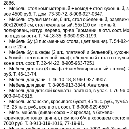
2886.
Мебель: стол компьютерный + комод + стол кухонный, з
все 4500 руб. Т. дом. 73-30-72, 8-906-927-0347.
Мебель: стулья мягкие, 6 шт., стол обеденный, раздвиж
80х120х60 см, стол журнальный, 55х110 см, темный,
полирован., натур. дерево, пр-ва Германии, в отл. сост. М
по отдельности. Т. 74-18-35, 8-960-933-1199.
Мебель б/у (3 письменных стола, цвет вишня). Т. 54-82-
после 20 ч.
Мебель б/у: шкафы (2 шт., платяной и бельевой), кухон
рабочий стол и навесной шкаф, обеденный стол со стуль
все в отл. сост. Т. 32-44-22, 8-905-963-7251.
Мебель детская (3 шкафа + комбинированный столик), 
руб. Т. 46-13-74.
Мебель для дачи. Т. 46-10-18, 8-960-927-4907.
Мебель для дачи. Т. 8-905-913-3844, Анатолия.
Мебель для детской комнаты, элитная, в упак. Т. 76-96-0
903-940-0515.
Мебель испанская, красивая: буфет, 45 тыс. руб., тумба
ТВ, 25 тыс. руб., все в отл. сост. Т. 8-906-929-6507.
Мягк. мебель (диван-софа + 2 кресла), в бежево-
коричневых тонах, шинил, немного б/у, в хорошем состоян
7000 руб. Т. 8-913-319-1016, 77-19-91.
Мягкая мебель от производителя - от 7000 руб. Запсиб,