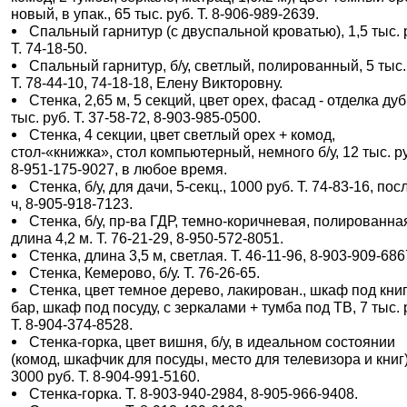
новый, в упак., 65 тыс. руб. Т. 8-906-989-2639.
Спальный гарнитур (с двуспальной кроватью), 1,5 тыс. 
Т. 74-18-50.
Спальный гарнитур, б/у, светлый, полированный, 5 тыс.
Т. 78-44-10, 74-18-18, Елену Викторовну.
Стенка, 2,65 м, 5 секций, цвет орех, фасад - отделка дуб
тыс. руб. Т. 37-58-72, 8-903-985-0500.
Стенка, 4 секции, цвет светлый орех + комод,
стол-«книжка», стол компьютерный, немного б/у, 12 тыс. ру
8-951-175-9027, в любое время.
Стенка, б/у, для дачи, 5-секц., 1000 руб. Т. 74-83-16, пос
ч, 8-905-918-7123.
Стенка, б/у, пр-ва ГДР, темно-коричневая, полированна
длина 4,2 м. Т. 76-21-29, 8-950-572-8051.
Стенка, длина 3,5 м, светлая. Т. 46-11-96, 8-903-909-686
Стенка, Кемерово, б/у. Т. 76-26-65.
Стенка, цвет темное дерево, лакирован., шкаф под книг
бар, шкаф под посуду, с зеркалами + тумба под ТВ, 7 тыс. 
Т. 8-904-374-8528.
Стенка-горка, цвет вишня, б/у, в идеальном состоянии
(комод, шкафчик для посуды, место для телевизора и книг)
3000 руб. Т. 8-904-991-5160.
Стенка-горка. Т. 8-903-940-2984, 8-905-966-9408.