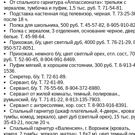
От спального гарнитура «Аппассионата»: трельяж с
зеркалом, тумбочка и пуфик, 1,5 тыс. руб. Т. 71-54-81.
Подставка настенная под телевизор, черная. Т. 73-25-3
после 18 ч.
Полка для школьника, 500 руб. Т. 45-57-82, 8-905-910-8
Полка с зеркалом, 3 отделения, основание черное, две
белые. Т. 45-98-64.
Прихожая, б/у, цвет светлый дуб, 4000 руб. Т. 76-21-29, 
950-572-8051.
Прихожая, немного б/у, цвет светлый орех, отл. сост., 7
руб. Т. 52-90-45, 8-904-991-8469.
Пуфик мягкий, в хорошем состоянии, 300 руб. Т. 8-913-
1536.
Секретер, б/у. Т. 72-61-89.
Сервант, б/у. Т. 72-61-89.
Сервант, б/у. Т. 76-55-66, 8-904-372-6980.
Сервант от жилой комнаты, темный, полирован.,
румынский, б/у. Т. 71-81-22, 8-913-135-7903.
Сервант с антресолями, хор. сост. Т. 8-903-916-8391.
Спальный гарнитур (шкаф плательный, 4-дверн., кроват
тумбы, комод, зеркало), цвет дуб (светлый орех), 15 тыс. ру
35-43-21, после 20 ч.
Спальный гарнитур «Валенсия», г. Воронеж (кровать,
комод, 2 тумбы, зеркало, матрац, 1,6х2 м), цвет темный ор