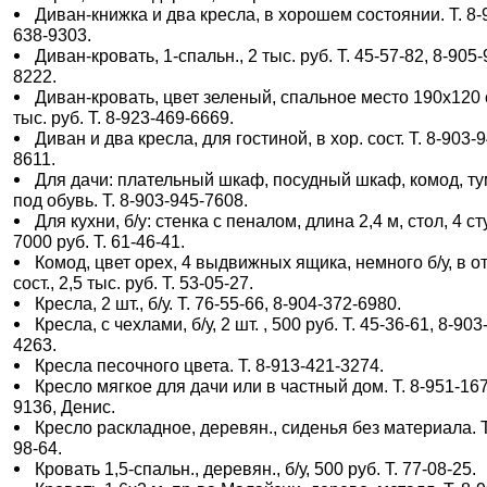
Диван-книжка и два кресла, в хорошем состоянии. Т. 8-
638-9303.
Диван-кровать, 1-спальн., 2 тыс. руб. Т. 45-57-82, 8-905-
8222.
Диван-кровать, цвет зеленый, спальное место 190х120 
тыс. руб. Т. 8-923-469-6669.
Диван и два кресла, для гостиной, в хор. сост. Т. 8-903-
8611.
Для дачи: плательный шкаф, посудный шкаф, комод, т
под обувь. Т. 8-903-945-7608.
Для кухни, б/у: стенка с пеналом, длина 2,4 м, стол, 4 ст
7000 руб. Т. 61-46-41.
Комод, цвет орех, 4 выдвижных ящика, немного б/у, в от
сост., 2,5 тыс. руб. Т. 53-05-27.
Кресла, 2 шт., б/у. Т. 76-55-66, 8-904-372-6980.
Кресла, с чехлами, б/у, 2 шт. , 500 руб. Т. 45-36-61, 8-903
4263.
Кресла песочного цвета. Т. 8-913-421-3274.
Кресло мягкое для дачи или в частный дом. Т. 8-951-167
9136, Денис.
Кресло раскладное, деревян., сиденья без материала. Т
98-64.
Кровать 1,5-спальн., деревян., б/у, 500 руб. Т. 77-08-25.