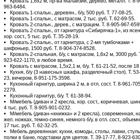
Кровать 1,6х2 м, пр-ва Малайзии, дерево, металл. Т. 8-9
963-6484.
Кровать 1-спальн., деревян., б/у, 500 руб. Т. 77-08-25.
Кровать 1-спальн., с матрасом, 2 тыс. руб. Т. 62-69-55.
Кровать 2-спальн., дерев., с матрацем. Т. 8-905-967-659
Кровать 2-спальн., от гарнитура «Сибирячка-1», из ясен
хор. сост., 5 тыс. руб. Т. 35-28-19.
Кровать 2-спальн., от гарнитура, с 2-мя тумбочками +
шифоньер, 1500 руб. Т. 8-904-374-8528.
Кровать 2-спальная, б/у, с матрасом, 1,6х2 м, 3000 руб. Т
923-622-1170, в любое время.
Кровать с матрасом, 1,5х2,1 м, б/у. Т. 61-21-52, после 18 
Кухня, б/у (3 навесных шкафа, разделочный стол). Т. 53
23, вечером, 8-951-175-3598.
Кухонный гарнитур, ширина 2 м, в отл. сост. Т. 8-961-70
2279.
Кухонный гарнитур, б/у. Т. 61-38-94.
М/мебель (диван и 2 кресла, хор. сост., коричневая, шин
4 тыс. руб. Т. 8-905-901-0232.
М/мебель (диван-«книжка» и 2 кресла), современная, н
жел. ножках, темно-синяя, немного б/у, в отл. сост., объем
17 тыс. руб. Т. 62-32-25.
Мебель деревянная: кухни, комоды, столы, лавки, стуль
полки в баню, подставки для цветов. Т. 39-17-77, 8-923-630