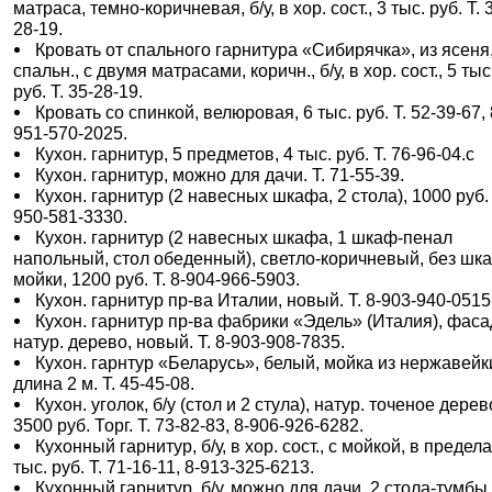
матраса, темно-коричневая, б/у, в хор. сост., 3 тыс. руб. Т. 
28-19.
Кровать от спального гарнитура «Сибирячка», из ясеня,
спальн., с двумя матрасами, коричн., б/у, в хор. сост., 5 тыс
руб. Т. 35-28-19.
Кровать со спинкой, велюровая, 6 тыс. руб. Т. 52-39-67, 
951-570-2025.
Кухон. гарнитур, 5 предметов, 4 тыс. руб. Т. 76-96-04.с
Кухон. гарнитур, можно для дачи. Т. 71-55-39.
Кухон. гарнитур (2 навесных шкафа, 2 стола), 1000 руб. 
950-581-3330.
Кухон. гарнитур (2 навесных шкафа, 1 шкаф-пенал
напольный, стол обеденный), светло-коричневый, без шк
мойки, 1200 руб. Т. 8-904-966-5903.
Кухон. гарнитур пр-ва Италии, новый. Т. 8-903-940-0515
Кухон. гарнитур пр-ва фабрики «Эдель» (Италия), фаса
натур. дерево, новый. Т. 8-903-908-7835.
Кухон. гарнтур «Беларусь», белый, мойка из нержавейк
длина 2 м. Т. 45-45-08.
Кухон. уголок, б/у (стол и 2 стула), натур. точеное дерев
3500 руб. Торг. Т. 73-82-83, 8-906-926-6282.
Кухонный гарнитур, б/у, в хор. сост., с мойкой, в предела
тыс. руб. Т. 71-16-11, 8-913-325-6213.
Кухонный гарнитур, б/у, можно для дачи, 2 стола-тумбы,