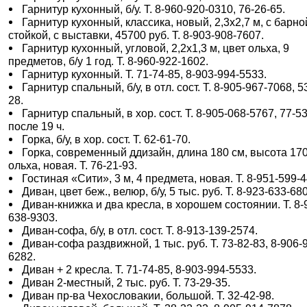
Гарнитур кухонный, б/у. Т. 8-960-920-0310, 76-26-65.
Гарнитур кухонный, классика, новый, 2,3х2,7 м, с барно
стойкой, с выставки, 45700 руб. Т. 8-903-908-7607.
Гарнитур кухонный, угловой, 2,2х1,3 м, цвет ольха, 9
предметов, б/у 1 год. Т. 8-960-922-1602.
Гарнитур кухонный. Т. 71-74-85, 8-903-994-5533.
Гарнитур спальный, б/у, в отл. сост. Т. 8-905-967-7068, 5
28.
Гарнитур спальный, в хор. сост. Т. 8-905-068-5767, 77-53
после 19 ч.
Горка, б/у, в хор. сост. Т. 62-61-70.
Горка, современный ддизайн, длина 180 см, высота 170
ольха, новая. Т. 76-21-93.
Гостиная «Сити», 3 м, 4 предмета, новая. Т. 8-951-599-
Диван, цвет беж., велюр, б/у, 5 тыс. руб. Т. 8-923-633-68
Диван-книжка и два кресла, в хорошем состоянии. Т. 8-
638-9303.
Диван-софа, б/у, в отл. сост. Т. 8-913-139-2574.
Диван-софа раздвижной, 1 тыс. руб. Т. 73-82-83, 8-906-
6282.
Диван + 2 кресла. Т. 71-74-85, 8-903-994-5533.
Диван 2-местный, 2 тыс. руб. Т. 73-29-35.
Диван пр-ва Чехословакии, большой. Т. 32-42-98.