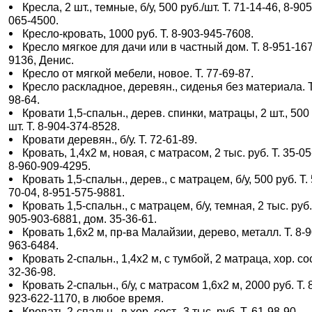
Кресла, 2 шт., темные, б/у, 500 руб./шт. Т. 71-14-46, 8-905
065-4500.
Кресло-кровать, 1000 руб. Т. 8-903-945-7608.
Кресло мягкое для дачи или в частный дом. Т. 8-951-167
9136, Денис.
Кресло от мягкой мебели, новое. Т. 77-69-87.
Кресло раскладное, деревян., сиденья без материала. Т
98-64.
Кровати 1,5-спальн., дерев. спинки, матрацы, 2 шт., 500 
шт. Т. 8-904-374-8528.
Кровати деревян., б/у. Т. 72-61-89.
Кровать, 1,4х2 м, новая, с матрасом, 2 тыс. руб. Т. 35-05
8-960-909-4295.
Кровать 1,5-спальн., дерев., с матрацем, б/у, 500 руб. Т.
70-04, 8-951-575-9881.
Кровать 1,5-спальн., с матрацем, б/у, темная, 2 тыс. руб. 
905-903-6881, дом. 35-36-61.
Кровать 1,6х2 м, пр-ва Малайзии, дерево, металл. Т. 8-9
963-6484.
Кровать 2-спальн., 1,4х2 м, с тумбой, 2 матраца, хор. сос
32-36-98.
Кровать 2-спальн., б/у, с матрасом 1,6х2 м, 2000 руб. Т. 
923-622-1170, в любое время.
Кровать 2-спальн., в хор. сост., 3 тыс. руб. Т. 61-98-90.