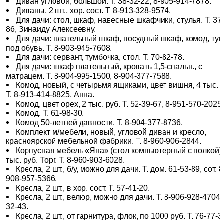
Диван угловой, большой. Т. 38-32-22, 8-905-914-7878.
Диваны, 2 шт., хор. сост. Т. 8-913-328-9574.
Для дачи: стол, шкаф, навесные шкафчики, стулья. Т. 3
86, Зинаиду Алексеевну.
Для дачи: плательный шкаф, посудный шкаф, комод, т
под обувь. Т. 8-903-945-7608.
Для дачи: сервант, тумбочка, стол. Т. 70-82-78.
Для дачи: шкаф плательный, кровать 1,5-спальн., с
матрацем. Т. 8-904-995-1500, 8-904-377-7588.
Комод, новый, с четырьмя ящиками, цвет вишня, 4 тыс. 
Т. 8-913-414-8825, Анна.
Комод, цвет орех, 2 тыс. руб. Т. 52-39-67, 8-951-570-202
Комод. Т. 61-98-30.
Комод 50-летней давности. Т. 8-904-377-8736.
Комплект м/мебели, новый, угловой диван и кресло,
красноярской мебельной фабрики. Т. 8-960-906-2844.
Корпусная мебель «Яна» (стол компьютерный с полкой)
тыс. руб. Торг. Т. 8-960-903-6028.
Кресла, 2 шт., б/у, можно для дачи. Т. дом. 61-53-89, сот. 
908-957-5366.
Кресла, 2 шт., в хор. сост. Т. 57-41-20.
Кресла, 2 шт., велюр, можно для дачи. Т. 8-906-928-4704
32-43.
Кресла, 2 шт., от гарнитура, флок, по 1000 руб. Т. 76-77-