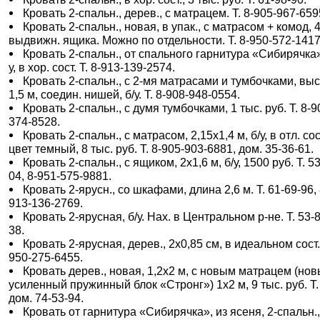
Кровать 2-спальн., дерев., с матрацем. Т. 8-905-967-659
Кровать 2-спальн., новая, в упак., с матрасом + комод, 
выдвижн. ящика. Можно по отдельности. Т. 8-950-572-1417
Кровать 2-спальн., от спального гарнитура «Сибирячка»
у, в хор. сост. Т. 8-913-139-2574.
Кровать 2-спальн., с 2-мя матрасами и тумбочками, вы
1,5 м, соедин. нишей, б/у. Т. 8-908-948-0554.
Кровать 2-спальн., с думя тумбочками, 1 тыс. руб. Т. 8-9
374-8528.
Кровать 2-спальн., с матрасом, 2,15х1,4 м, б/у, в отл. сос
цвет темный, 8 тыс. руб. Т. 8-905-903-6881, дом. 35-36-61.
Кровать 2-спальн., с ящиком, 2х1,6 м, б/у, 1500 руб. Т. 5
04, 8-951-575-9881.
Кровать 2-ярусн., со шкафами, длина 2,6 м. Т. 61-69-96, 
913-136-2769.
Кровать 2-ярусная, б/у. Нах. в Центральном р-не. Т. 53-
38.
Кровать 2-ярусная, дерев., 2х0,85 см, в идеальном сост. 
950-275-6455.
Кровать дерев., новая, 1,2х2 м, с новым матрацем (но
усиленный пружинный блок «Стронг») 1х2 м, 9 тыс. руб. Т.
дом. 74-53-94.
Кровать от гарнитура «Сибирячка», из ясеня, 2-спальн.,