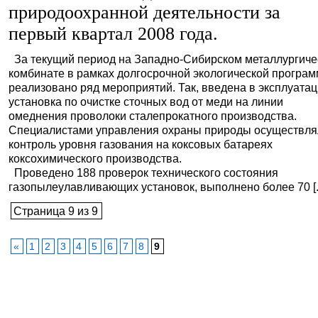
природоохранной деятельности за
первый квартал 2008 года.
За текущий период на Западно-Сибирском металлургич
комбинате в рамках долгосрочной экологической програ
реализовано ряд мероприятий. Так, введена в эксплуата
установка по очистке сточных вод от меди на линии
омеднения проволоки сталепрокатного производства.
Специалистами управления охраны природы осуществля
контроль уровня газования на коксовых батареях
коксохимического производства.
Проведено 188 проверок технического состояния
газопылеулавливающих установок, выполнено более 70 [..
Страница 9 из 9
«
1
2
3
4
5
6
7
8
9