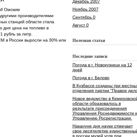
Декабрь 2007
Ноябрь 2007
СМ Омским
другими производителями
Сентябрь 0
ных станций области стала
Август 0
о дня цена на топливо в
1 рубль за литр.
М в России выросли на 30% или
Полезная статья
Последние записи
Погода в г. Новокузнецк на 12
дней
Погода в г. Белово
В Кузбассе созданы три местны
отделения партии “Правое дело
Новое ведомство в Кемеровско
области образовалось в
результате присоединения
Управления Роснедвижимости к
Управлению Росрегистрации.
Накануне дня науки отмечает
свое десятилетие единственны
в россии музей угля при