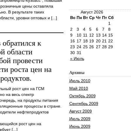
азпромнефть-Кузбасс", повышая
 розничные цены оставляла
о. В результате таких
Август 2026
Вс
Пн
Вт
Ср
Чт
Пт
Сб
ласти, уровни оптовых и [...]
1
2
3
4
5
6
7
8
9
10
11
12
13
14
15
16
17
18
19
20
21
22
 обратился к
23
24
25
26
27
28
29
й области
30
31
« Июль
бой провести
ти роста цен на
Архивы
родуктов.
Июль 2010
Май 2010
льный рост цен на ГСМ
о на весь спектр
Октябрь 2009
 очередь, на продукты питания
Сентябрь 2009
фляционные процессы в стране.
Август 2009
водители нефтепродуктов
Июль 2009
ающийся рост цен на
Июнь 2009
ует [...]