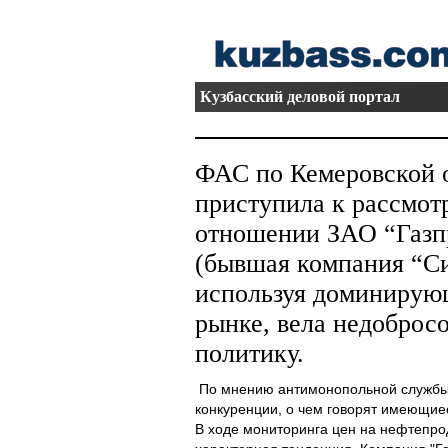
Кузбасский деловой портал
ФАС по Кемеровской 
приступила к рассмот
отношении ЗАО “Газп
(бывшая компания “Си
используя доминирую
рынке, вела недоброс
политику.
По мнению антимонопольной службы,
конкуренции, о чем говорят имеющие
В ходе мониторинга цен на нефтепро