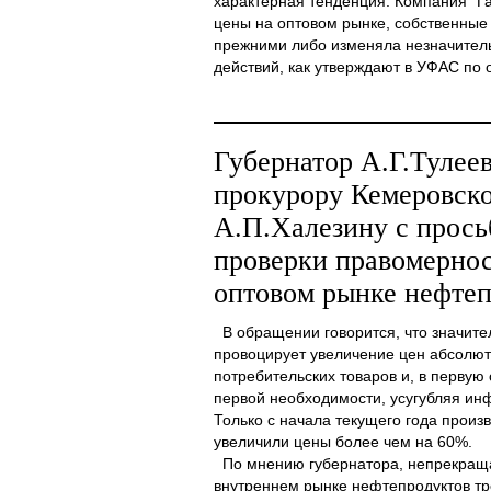
характерная тенденция. Компания "Г
цены на оптовом рынке, собственные
прежними либо изменяла незначительн
действий, как утверждают в УФАС по об
Губернатор А.Г.Тулеев
прокурору Кемеровско
А.П.Халезину с прось
проверки правомернос
оптовом рынке нефтеп
В обращении говорится, что значите
провоцирует увеличение цен абсолютн
потребительских товаров и, в первую
первой необходимости, усугубляя ин
Только с начала текущего года произ
увеличили цены более чем на 60%.
По мнению губернатора, непрекращ
внутреннем рынке нефтепродуктов треб