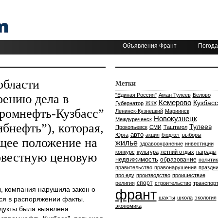
Объявления Франт
Погода
области
Метки
рению дела в
"Единая Россия"
Аман Тулеев
Белово
Кемерово
Кузбасс
Губернатор
ЖКХ
ромнефть-Кузбасс”
Ленинск-Кузнецкий
Мариинск
Новокузнецк
Междуреченск
бнефть”), которая,
Тулеев
Прокопьевск
СМИ
Таштагол
авто
Юрга
акция
бюджет
выборы
щее положение на
жилье
здравоохранение
инвестиции
конкурс
культура
летний отдых
награды
овестную ценовую
недвижимость
образование
политик
правительство
правонарушения
праздни
про еду
производство
проишествие
спорт
религия
строительство
транспор
 компания нарушила закон о
франт
шахты
школа
экология
ся в распоряжении факты.
экономика
дукты была выявлена