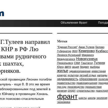
Объявления Франт
Погода
.Г.Тулеев направил
Метки
у КНР в РФ Лю
"Единая Россия"
Аман Тулеев
Белово
Кемерово
Кузбасс
Губернатор
ЖКХ
ывами рудничного
Ленинск-Кузнецкий
Мариинск
Новокузнецк
Междуреченск
х шахтах,
Тулеев
Прокопьевск
СМИ
Таштагол
авто
Юрга
акция
бюджет
выборы
рняков.
жилье
здравоохранение
инвестиции
конкурс
культура
летний отдых
награды
недвижимость
йской провинции Ляонин погибли
образование
политик
правительство
правонарушения
праздни
ычуань - еще 8. В это же время
про еду
производство
проишествие
заблокированными под землей в
спорт
религия
строительство
транспор
е Юйчжоу в провинции Хэнань.
франт
шахты
школа
экология
утся поисково-спасательные
экономика