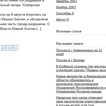
ей из семей пострадавших в
Декабрь 2007
льный лагерь "Сибирская
Ноябрь 2007
Сентябрь 0
чь на 8 августа вторглись на
и Южная Осетия, и обстреляли
Август 0
ьная часть города разрушена. С
Власти Южной Осетии [...]
Полезная статья
Последние записи
11
12
»
Погода в г. Новокузнецк на 12
дней
Погода в г. Белово
В Кузбассе созданы три местны
отделения партии “Правое дело
Новое ведомство в Кемеровско
области образовалось в
результате присоединения
Управления Роснедвижимости к
Управлению Росрегистрации.
Накануне дня науки отмечает
свое десятилетие единственны
в россии музей угля при