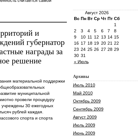
нность считается самой
Август 2026
Вс
Пн
Вт
Ср
Чт
Пт
Сб
1
2
3
4
5
6
7
8
ерриторий и
9
10
11
12
13
14
15
ждений губернатор
16
17
18
19
20
21
22
23
24
25
26
27
28
29
астные награды за
30
31
ное решение
« Июль
.
Архивы
казания материальной поддержки
Июль 2010
общеобразовательных
Май 2010
 развитие муниципальной
амотно провели процедуру
Октябрь 2009
и учреждены 30 ежегодных
Сентябрь 2009
тысяч рублей каждая.
Август 2009
ассового спорта и спорта
Июль 2009
Июнь 2009