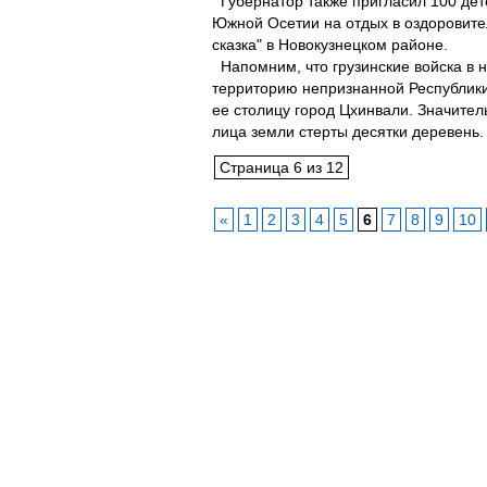
Губернатор также пригласил 100 дет
Южной Осетии на отдых в оздоровите
сказка" в Новокузнецком районе.
Напомним, что грузинские войска в но
территорию непризнанной Республик
ее столицу город Цхинвали. Значител
лица земли стерты десятки деревень. 
Страница 6 из 12
«
1
2
3
4
5
6
7
8
9
10