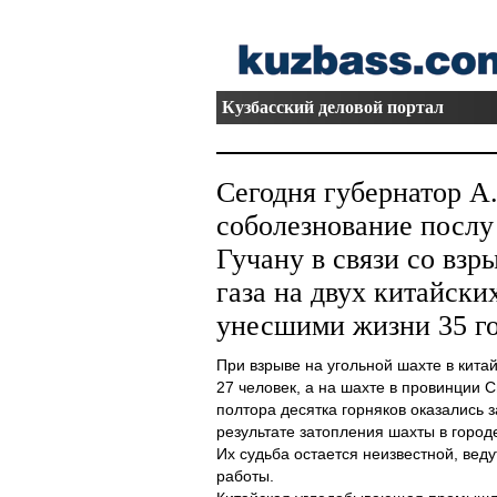
Кузбасский деловой портал
Сегодня губернатор А
соболезнование посл
Гучану в связи со взр
газа на двух китайски
унесшими жизни 35 го
При взрыве на угольной шахте в кита
27 человек, а на шахте в провинции С
полтора десятка горняков оказались 
результате затопления шахты в город
Их судьба остается неизвестной, вед
работы.