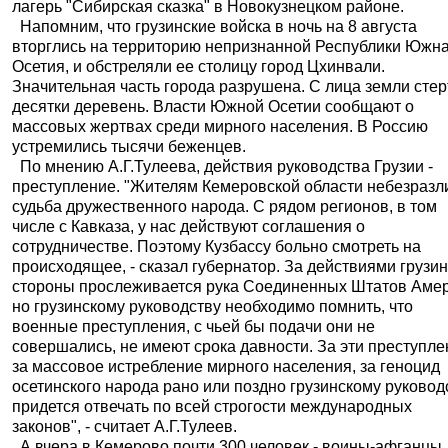
лагерь "Сибирская сказка" в Новокузнецком районе.
Напомним, что грузинские войска в ночь на 8 августа
вторглись на территорию непризнанной Республики Южн
Осетия, и обстреляли ее столицу город Цхинвали.
Значительная часть города разрушена. С лица земли сте
десятки деревень. Власти Южной Осетии сообщают о
массовых жертвах среди мирного населения. В Россию
устремились тысячи беженцев.
По мнению А.Г.Тулеева, действия руководства Грузии -
преступление. "Жителям Кемеровской области небезразл
судьба дружественного народа. С рядом регионов, в том
числе с Кавказа, у нас действуют соглашения о
сотрудничестве. Поэтому Кузбассу больно смотреть на
происходящее, - сказал губернатор. За действиями грузи
стороны прослеживается рука Соединенных Штатов Амер
но грузинскому руководству необходимо помнить, что
военные преступления, с чьей бы подачи они не
совершались, не имеют срока давности. За эти преступле
за массовое истребление мирного населения, за геноцид
осетинского народа рано или поздно грузинскому руковод
придется отвечать по всей строгости международных
законов", - считает А.Г.Тулеев.
А вчера в Кемерово почти 300 человек - воины-афганцы,