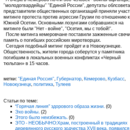
"молодогвардейцы" "Единой России", депутаты облсовета
представители общественных организаций приняли участ
митинге протеста против агрессии Грузии по отношению к
Южной Осетии. Основными лозунгами собравшихся на
митинге были "Нет - войне", "Осетия, мы с тобой!".
После митинга кемеровчане поставили зажженные свечи
память о погибших российских миротворцах.
Сегодня подобный митинг пройдет и в Новокузнецке.
Общественность, жители города соберутся у памятника
погибшим в локальных военных конфликтах «Черный
тюльпан» в 15 часов.
метки:
"Единая Россия"
,
Губернатор
,
Кемерово
,
Кузбасс
,
Новокузнецк
,
политика
,
Тулеев
Статьи по теме:
“Горячая линия” здорового образа жизни.
(0)
Эхо войны.
(2)
Этого было неизбежать.
(0)
ЭТО - НЕОБЫЧНО:Храм, построенный в традициях
деревянного русского зодчества XVII века, появился