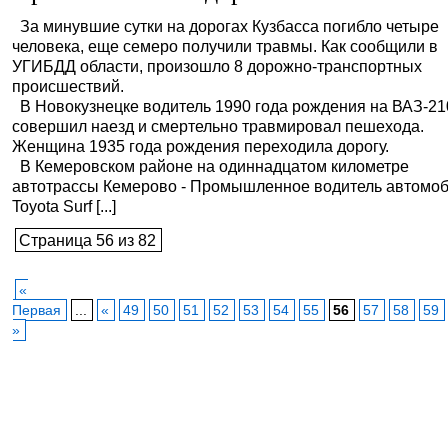
За минувшие сутки на дорогах Кузбасса погибло четыре
человека, еще семеро получили травмы. Как сообщили в
УГИБДД области, произошло 8 дорожно-транспортных
происшествий.
В Новокузнецке водитель 1990 года рождения на ВАЗ-2
совершил наезд и смертельно травмировал пешехода.
Женщина 1935 года рождения переходила дорогу.
В Кемеровском районе на одиннадцатом километре
автотрассы Кемерово - Промышленное водитель автомо
Toyota Surf [...]
Страница 56 из 82
«
Первая
...
«
49
50
51
52
53
54
55
56
57
58
59
»