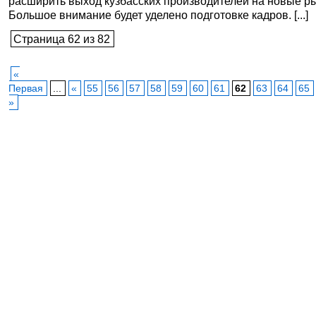
расширить выход кузбасских производителей на новые р
Большое внимание будет уделено подготовке кадров. [...]
Страница 62 из 82
«
Первая
...
«
55
56
57
58
59
60
61
62
63
64
65
»