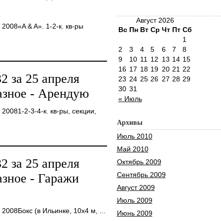
Август 2026
008«A & A». 1-2-к. кв-ры
Вс
Пн
Вт
Ср
Чт
Пт
Сб
1
2
3
4
5
6
7
8
9
10
11
12
13
14
15
16
17
18
19
20
21
22
 за 25 апреля
23
24
25
26
27
28
29
30
31
азное - Арендую
« Июль
0081-2-3-4-к. кв-ры, секции,
Архивы
Июль 2010
Май 2010
 за 25 апреля
Октябрь 2009
Сентябрь 2009
зное - Гаражи
Август 2009
Июль 2009
008Бокс (в Ильинке, 10х4 м, ...
Июнь 2009