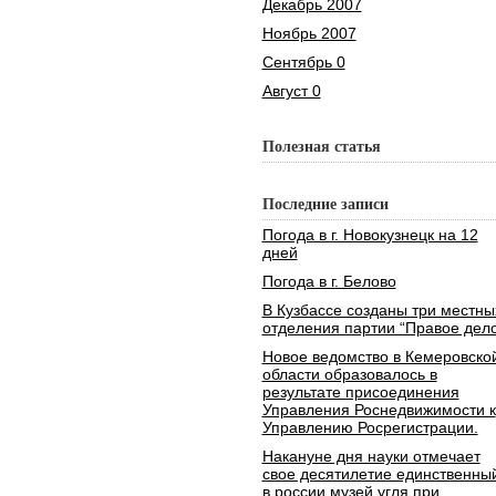
Декабрь 2007
Ноябрь 2007
Сентябрь 0
Август 0
Полезная статья
Последние записи
Погода в г. Новокузнецк на 12
дней
Погода в г. Белово
В Кузбассе созданы три местны
отделения партии “Правое дело
Новое ведомство в Кемеровско
области образовалось в
результате присоединения
Управления Роснедвижимости к
Управлению Росрегистрации.
Накануне дня науки отмечает
свое десятилетие единственны
в россии музей угля при