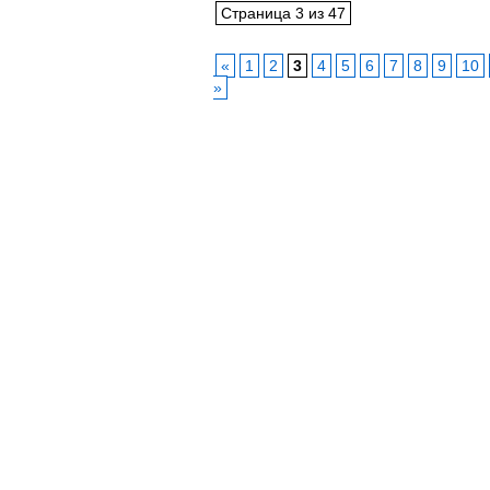
Страница 3 из 47
«
1
2
3
4
5
6
7
8
9
10
»