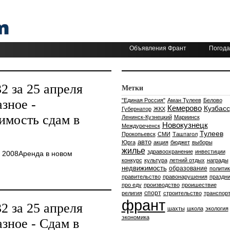
Объявления Франт
Погода
 за 25 апреля
Метки
зное -
"Единая Россия"
Аман Тулеев
Белово
Кемерово
Кузбасс
Губернатор
ЖКХ
имость сдам в
Ленинск-Кузнецкий
Мариинск
Новокузнецк
Междуреченск
Тулеев
Прокопьевск
СМИ
Таштагол
авто
Юрга
акция
бюджет
выборы
жилье
здравоохранение
инвестиции
 2008Аренда в новом
конкурс
культура
летний отдых
награды
недвижимость
образование
политик
правительство
правонарушения
праздни
про еду
производство
проишествие
спорт
религия
строительство
транспор
франт
 за 25 апреля
шахты
школа
экология
экономика
зное - Сдам в