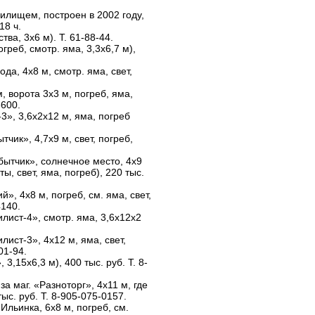
чилищем, построен в 2002 году,
18 ч.
ва, 3х6 м). Т. 61-88-44.
греб, смотр. яма, 3,3х6,7 м),
да, 4х8 м, смотр. яма, свет,
м, ворота 3х3 м, погреб, яма,
6600.
3», 3,6х2х12 м, яма, погреб
чик», 4,7х9 м, свет, погреб,
бытчик», солнечное место, 4х9
ы, свет, яма, погреб), 220 тыс.
й», 4х8 м, погреб, см. яма, свет,
4140.
лист-4», смотр. яма, 3,6х12х2
ист-3», 4х12 м, яма, свет,
01-94.
 3,15х6,3 м), 400 тыс. руб. Т. 8-
за маг. «Разноторг», 4х11 м, где
ыс. руб. Т. 8-905-075-0157.
Ильинка, 6х8 м, погреб, см.