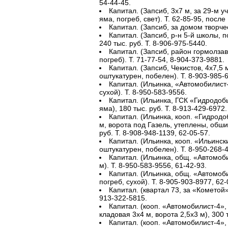
54-44-45.
Капитал. (Запсиб, 3х7 м, за 29-м у
яма, погреб, свет). Т. 62-85-95, после 
Капитал. (Запсиб, за домом творчест
Капитал. (Запсиб, р-н 5-й школы, по
240 тыс. руб. Т. 8-906-975-5440.
Капитал. (Запсиб, район гормолзаво
погреб). Т. 71-77-54, 8-904-373-9881.
Капитал. (Запсиб, Чекистов, 4х7,5 
оштукатурен, побелен). Т. 8-903-985-
Капитал. (Ильинка, «Автомобилист-
сухой). Т. 8-950-583-9556.
Капитал. (Ильинка, ГСК «Гидродобыт
яма), 180 тыс. руб. Т. 8-913-429-6972.
Капитал. (Ильинка, кооп. «Гидродо
м, ворота под Газель, утеплены, обшит
руб. Т. 8-908-948-1139, 62-05-57.
Капитал. (Ильинка, кооп. «Ильински
оштукатурен, побелен). Т. 8-950-268-
Капитал. (Ильинка, общ. «Автомоби
м). Т. 8-950-583-9556, 61-42-93.
Капитал. (Ильинка, общ. «Автомобил
погреб, сухой). Т. 8-905-903-8977, 62-
Капитал. (квартал 73, за «Кометой»,
913-322-5815.
Капитал. (кооп. «Автомобилист-4», 
кладовая 3х4 м, ворота 2,5х3 м), 300 т
Капитал. (кооп. «Автомобилист-4», 