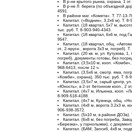
В р-не крытого рынка, охрана, 1 эт.
В р-не Л. берега (по объездной доро
4591.
В районе маг. «Комета». Т. 77-13-7
Капитал. («Водник», 3,2х6 м). Т. 8
Капитал. (18 квартал, 5х7 м, высота
тыс. руб. Т. 8-903-940-4343.
Капитал. (18 квартал, 6х6 м, под Га
9547.
Капитал. (18 квартал, общ. «Автомо
эт., 2-ярусн., ворота 3х3 м, погреб). Т
Капитал. (20 кв. м, ул. Кутузова, 1
погреб), документы готовы, без посред
Капитал. (3,5х10 м, кооп. «Комби»,
968-6413, после 12 ч.
Капитал. (3,5х6 м, смотр. яма, пог
«Комби», охрана), 350 тыс. руб. Т. 8-
Капитал. (3,5х7 м, сарый центр, ул
«Юность», в 2-эт. бетонном кооп., 2 эт.
Капитал. (4х7 м, Ильинка, кооп. «Ли
8-909-518-4188.
Капитал. (4х7 м, Кузнецк, общ. «Но
Капитал. (4х8 м, ворота 3,2х3 м, ко
906-938-3572.
Капитал. (5х10 м, в районе ДОЗа). 
Капитал. (6х8 м, без погреба, Заво
«Березка», у горнолыжки), с документ
Капитал. (БАМ, Запсиб, 4х8 м, подв