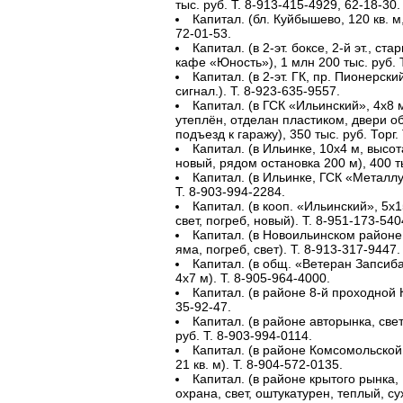
тыс. руб. Т. 8-913-415-4929, 62-18-30.
Капитал. (бл. Куйбышево, 120 кв. м,
72-01-53.
Капитал. (в 2-эт. боксе, 2-й эт., ста
кафе «Юность»), 1 млн 200 тыс. руб. Т
Капитал. (в 2-эт. ГК, пр. Пионерски
сигнал.). Т. 8-923-635-9557.
Капитал. (в ГСК «Ильинский», 4х8 м
утеплён, отделан пластиком, двери 
подъезд к гаражу), 350 тыс. руб. Торг.
Капитал. (в Ильинке, 10х4 м, высот
новый, рядом остановка 200 м), 400 ты
Капитал. (в Ильинке, ГСК «Металлур
Т. 8-903-994-2284.
Капитал. (в кооп. «Ильинский», 5х1
свет, погреб, новый). Т. 8-951-173-540
Капитал. (в Новоильинском районе,
яма, погреб, свет). Т. 8-913-317-9447.
Капитал. (в общ. «Ветеран Запсиба
4х7 м). Т. 8-905-964-4000.
Капитал. (в районе 8-й проходной К
35-92-47.
Капитал. (в районе авторынка, свет,
руб. Т. 8-903-994-0114.
Капитал. (в районе Комсомольской
21 кв. м). Т. 8-904-572-0135.
Капитал. (в районе крытого рынка, 
охрана, свет, оштукатурен, теплый, су