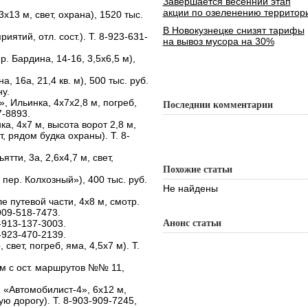
Завершается весенний этап
акции по озеленению территор
х13 м, свет, охрана), 1520 тыс.
В Новокузнецке снизят тарифы
ятий, отл. сост.). Т. 8-923-631-
на вывоз мусора на 30%
. Бардина, 14-16, 3,5х6,5 м),
а, 16а, 21,4 кв. м), 500 тыс. руб.
у.
, Ильинка, 4х7х2,8 м, погреб,
Последнии комментарии
7-8893.
а, 4х7 м, высота ворот 2,8 м,
т, рядом будка охраны). Т. 8-
ятти, 3а, 2,6х4,7 м, свет,
Похожие статьи
пер. Колхозный»), 400 тыс. руб.
Не найдены
ле путевой части, 4х8 м, смотр.
909-518-7473.
-913-137-3003.
Анонс статьи
-923-470-2139.
 свет, погреб, яма, 4,5х7 м). Т.
ом с ост. маршрутов №№ 11,
. «Автомобилист-4», 6х12 м,
ю дорогу). Т. 8-903-909-7245,