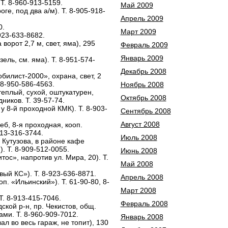
 Т. 8-960-913-5159.
Май 2009
ге, под два а/м). Т. 8-905-918-
Апрель 2009
0.
Март 2009
-923-633-8682.
 ворот 2,7 м, свет, яма), 295
Февраль 2009
Январь 2009
зель, см. яма). Т. 8-951-574-
Декабрь 2008
билист-2000», охрана, свет, 2
. 8-950-586-4563.
Ноябрь 2008
, теплый, сухой, оштукатурен,
Октябрь 2008
ников. Т. 39-57-74.
 у 8-й проходной КМК). Т. 8-903-
Сентябрь 2008
Август 2008
реб, 8-я проходная, кооп.
913-316-3744.
Июль 2008
. Кутузова, в районе кафе
). Т. 8-909-512-0055.
Июнь 2008
тос», напротив ул. Мира, 20). Т.
Май 2008
вый КС»). Т. 8-923-636-8871.
Апрель 2008
оп. «Ильинский»). Т. 61-90-80, 8-
Март 2008
Т. 8-913-415-7046.
Февраль 2008
дской р-н, пр. Чекистов, общ.
ами. Т. 8-960-909-7012.
Январь 2008
ал во весь гараж, не топит), 130