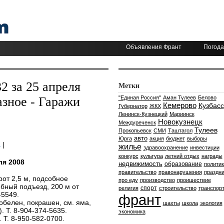
Объявления Франт
Погода
 за 25 апреля
Метки
зное - Гаражи
"Единая Россия"
Аман Тулеев
Белово
Кемерово
Кузбасс
Губернатор
ЖКХ
Ленинск-Кузнецкий
Мариинск
Новокузнецк
Междуреченск
Тулеев
Прокопьевск
СМИ
Таштагол
авто
Юрга
акция
бюджет
выборы
а
|
жилье
здравоохранение
инвестиции
конкурс
культура
летний отдых
награды
ля 2008
недвижимость
образование
политик
правительство
правонарушения
праздни
рот 2,5 м, подсобное
про еду
производство
проишествие
бный подъезд, 200 м от
спорт
религия
строительство
транспор
-5549.
франт
побелен, покрашен, см. яма,
шахты
школа
экология
 Т. 8-904-374-5635.
экономика
. Т. 8-950-582-0700.