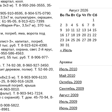
 квартал, кооп.
 3х3 м). Т. 8-950-266-3555, 35-
Август 2026
-905-910-8595, 8-904-575-0790.
Вс
Пн
Вт
Ср
Чт
Пт
Сб
3,5х7 м, оштукатурен, окрашен,
1
Т. 61-95-05, 8-913-421-7399.
2
3
4
5
6
7
8
 «Мария-Ра», 3,5х7 м), 370 тыс.
9
10
11
12
13
14
15
м, погреб, яма, ворота под
16
17
18
19
20
21
22
23
24
25
26
27
28
29
лист-3», капитал., погреб,
30
31
 тыс. руб. Т. 8-923-624-4390.
квартал, охрана, свет, 2-й ярус,
« Июль
8-950-586-4563.
т), 55 тыс. руб. Т. 8-906-977-
Архивы
. Т. 74-92-38, 8-960-927-3450.
Июль 2010
ит деревом, полки). Т. 52-66-20,
Май 2010
х8х2,5 м). Т. 8-903-909-6133.
0-25, 8-960-916-1628.
Октябрь 2009
тонный погреб, крыша
Сентябрь 2009
04-963-0010.
фальт). Т. 8-903-941-7224.
Август 2009
с охраной). Т. дом. 45-70-94, 8-
Июль 2009
03-908-5822.
Июнь 2009
9-8981.