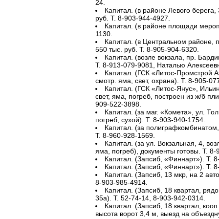
24.
Капитал. (в районе Левого берега, 3
руб. Т. 8-903-944-4927.
Капитал. (в районе площади меропри
1130.
Капитал. (в Центральном районе, пр
550 тыс. руб. Т. 8-905-904-6320.
Капитал. (возле вокзала, пр. Бардин
Т. 8-913-079-9081, Наталью Алексеевн
Капитал. (ГСК «Литос-Промстрой А»
смотр. яма, свет, охрана). Т. 8-905-07
Капитал. (ГСК «Литос-Янус», Ильинк
свет, яма, погреб, построен из ж/б пли
909-522-3898.
Капитал. (за маг. «Комета», ул. Толь
погреб, сухой). Т. 8-903-940-1754.
Капитал. (за полиграфкомбинатом, 
Т. 8-960-928-1569.
Капитал. (за ул. Вокзальная, 4, воз
яма, погреб), документы готовы. Т. 8-
Капитал. (Запсиб, «Финнарт»). Т. 8
Капитал. (Запсиб, «Финнарт»). Т. 8
Капитал. (Запсиб, 13 мкр, на 2 авто,
8-903-985-4914.
Капитал. (Запсиб, 18 квартал, ряд
35а). Т. 52-74-14, 8-903-942-0314.
Капитал. (Запсиб, 18 квартал, кооп
высота ворот 3,4 м, выезд на объездну