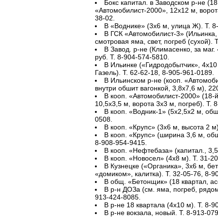
Бокс капитал. в Заводском р-не (18
«Автомобилист-2000», 12х12 м, ворота
38-02.
В «Воднике» (3х6 м, улица Ж). Т. 8
В ГСК «Автомобилист-3» (Ильинка, 
смотровая яма, свет, погреб (сухой). 
В Завод. р-не (Климасенко, за маг.
руб. Т. 8-904-574-5810.
В Ильинке («Гидродобытчик», 4х10 
Газель). Т. 62-62-18, 8-905-961-0189.
В Ильинском р-не (кооп. «Автомоби
внутри обшит вагонкой, 3,8х7,6 м), 220
В кооп. «Автомобилист-2000» (18-й 
10,5х3,5 м, ворота 3х3 м, погреб). Т. 
В кооп. «Водник-1» (5х2,5х2 м, обши
0508.
В кооп. «Крупс» (3х6 м, высота 2 м)
В кооп. «Крупс» (ширина 3,6 м, обш
8-908-954-9415.
В кооп. «Нефтебаза» (капитал., 3,5
В кооп. «Новосел» (4х8 м). Т. 31-2
В Кузнецке («Органика», 3х6 м, бе
«домиком», калитка). Т. 32-05-76, 8-9
В общ. «Бетонщик» (18 квартал, ас
В р-н ДОЗа (см. яма, погреб, рядом 
913-424-8085.
В р-не 18 квартала (4х10 м). Т. 8-9
В р-не вокзала, новый. Т. 8-913-07