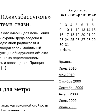
Август 2026
Вс
Пн
Вт
Ср
Чт
Пт
Сб
«Южкузбассуголь»
1
тема связи.
2
3
4
5
6
7
8
9
10
11
12
13
14
15
наковская-VII» для повышения
16
17
18
19
20
21
22
 охраны труда введена в
23
24
25
26
27
28
29
одземной радиосвязи и
30
31
ляющая собой мобильный
« Июль
функции обнаружения объекта
жения за перемещением
Архивы
язь и оповещение. Принцип
...]
Июль 2010
Май 2010
Октябрь 2009
 для метро
Сентябрь 2009
Август 2009
Июль 2009
эксплуатационной стойкости
Июнь 2009
Новокузнецкого