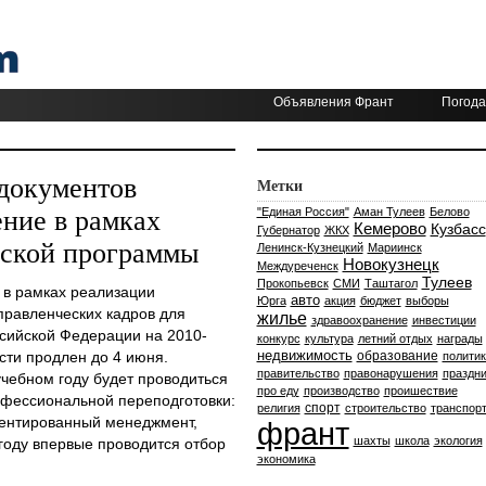
Объявления Франт
Погода
документов
Метки
ение в рамках
"Единая Россия"
Аман Тулеев
Белово
Кемерово
Кузбасс
Губернатор
ЖКХ
тской программы
Ленинск-Кузнецкий
Мариинск
Новокузнецк
Междуреченск
Тулеев
Прокопьевск
СМИ
Таштагол
 в рамках реализации
авто
Юрга
акция
бюджет
выборы
правленческих кадров для
жилье
здравоохранение
инвестиции
ссийской Федерации на 2010-
конкурс
культура
летний отдых
награды
недвижимость
сти продлен до 4 июня.
образование
политик
правительство
правонарушения
праздни
чебном году будет проводиться
про еду
производство
проишествие
фессиональной переподготовки:
спорт
религия
строительство
транспор
иентированный менеджмент,
франт
шахты
школа
экология
оду впервые проводится отбор
экономика