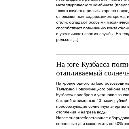
металлургического комбината (предп
такого качества рельсы хорошо подхо
с повышенным содержанием хрома, и
стали, обладают особыми механическ
способствуют повышению контактно-у
и увеличивает срок их службы. На те
рельсов [...]
На юге Кузбасса появ
отапливаемый солнечн
На кровле одного из быстровозводимы
Тальжино Новокузнецкого района з
Кузбасс» приобрел и установил за св
батарей стоимостью 40 тысяч рублей
преобразующие солнечную энергию в
отопления и нагрева воды.
Новое энергосберегающее оборудова
солнечные дни сэкономить до 40% энер