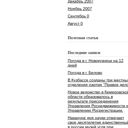
Декабрь 2007
Ноябрь 2007
Сентябрь 0
Август 0
Полезная статья
Последние записи
Погода в г. Новокузнецк на 12
дней
Погода в г. Белово
В Кузбассе созданы три местны
отделения партии “Правое дело
Новое ведомство в Кемеровско
области образовалось в
результате присоединения
Управления Роснедвижимости к
Управлению Росрегистрации.
Накануне дня науки отмечает
свое десятилетие единственны
в россии музей угля при