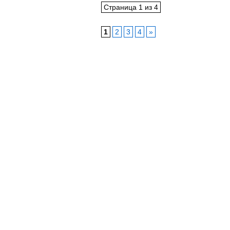
Страница 1 из 4
1
2
3
4
»