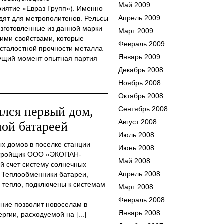
Май 2009
риятие «Евраз Групп»). Именно
Апрель 2009
дят для метрополитенов. Рельсы
зготовленные из данной марки
Март 2009
ими свойствами, которые
Февраль 2009
сталостной прочности металла
Январь 2009
кущий момент опытная партия
Декабрь 2008
Ноябрь 2008
Октябрь 2008
ился первый дом,
Сентябрь 2008
Август 2008
ой батареей
Июль 2008
х домов в поселке станции
Июнь 2008
астройщик ООО «ЭКОПАН-
Май 2008
ой счет систему солнечных
Апрель 2008
. Теплообменники батареи,
 тепло, подключены к системам
Март 2008
Февраль 2008
ние позволит новоселам в
Январь 2008
гии, расходуемой на [...]