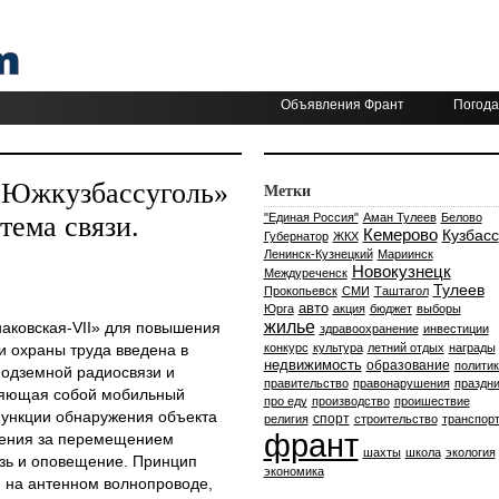
Объявления Франт
Погода
«Южкузбассуголь»
Метки
тема связи.
"Единая Россия"
Аман Тулеев
Белово
Кемерово
Кузбасс
Губернатор
ЖКХ
Ленинск-Кузнецкий
Мариинск
Новокузнецк
Междуреченск
Тулеев
Прокопьевск
СМИ
Таштагол
авто
Юрга
акция
бюджет
выборы
жилье
наковская-VII» для повышения
здравоохранение
инвестиции
 охраны труда введена в
конкурс
культура
летний отдых
награды
недвижимость
образование
политик
одземной радиосвязи и
правительство
правонарушения
праздни
ляющая собой мобильный
про еду
производство
проишествие
функции обнаружения объекта
спорт
религия
строительство
транспор
франт
жения за перемещением
шахты
школа
экология
язь и оповещение. Принцип
экономика
н на антенном волнопроводе,