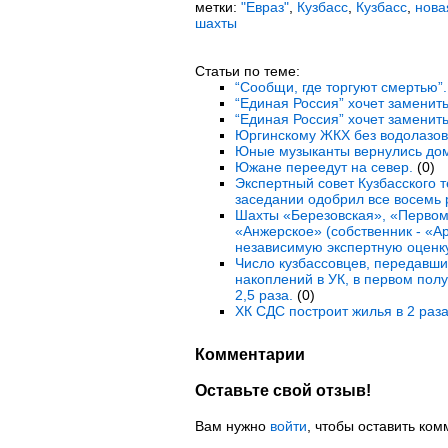
метки:
"Евраз"
,
Кузбасс
,
Кузбасс
,
нова
шахты
Статьи по теме:
“Сообщи, где торгуют смертью”.
“Единая Россия” хочет заменить
“Единая Россия” хочет заменить
Юргинскому ЖКХ без водолазов 
Юные музыканты вернулись дом
Южане переедут на север.
(0)
Экспертный совет Кузбасского 
заседании одобрил все восемь 
Шахты «Березовская», «Первом
«Анжерское» (собственник - «А
независимую экспертную оценку
Число кузбассовцев, передавши
накоплений в УК, в первом полу
2,5 раза.
(0)
ХК СДС построит жилья в 2 раз
Комментарии
Оставьте свой отзыв!
Вам нужно
войти
, чтобы оставить ком