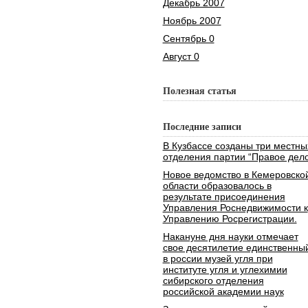
Декабрь 2007
Ноябрь 2007
Сентябрь 0
Август 0
Полезная статья
Последние записи
В Кузбассе созданы три местны
отделения партии “Правое дело
Новое ведомство в Кемеровско
области образовалось в
результате присоединения
Управления Роснедвижимости к
Управлению Росрегистрации.
Накануне дня науки отмечает
свое десятилетие единственны
в россии музей угля при
институте угля и углехимии
сибирского отделения
российской академии наук