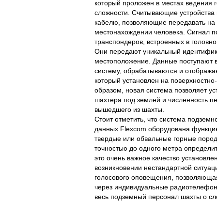
который проложен в местах ведения 
сложности. Считывающие устройства
кабелю, позволяющие передавать на
местонахождении человека. Сигнал п
транспондеров, встроенных в головно
Они передают уникальный идентифик
местоположение. Данные поступают
систему, обрабатываются и отобража
который установлен на поверхностно
образом, новая система позволяет у
шахтера под землей и численность пе
вышедшего из шахты.
Стоит отметить, что система подземн
данных Flexcom оборудована функци
твердые или обвальные горные пород
точностью до одного метра определи
это очень важное качество установле
возникновении нестандартной ситуац
голосового оповещения, позволяющая
через индивидуальные радиотелефо
весь подземный персонал шахты о сл