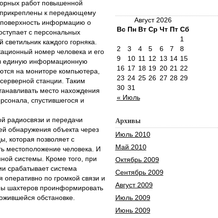
горных работ повышенной
 прикреплены к передающему
Август 2026
 поверхность информацию о
Вс
Пн
Вт
Ср
Чт
Пт
Сб
оступает с персональных
1
й светильник каждого горняка.
2
3
4
5
6
7
8
ационный номер человека и его
9
10
11
12
13
14
15
 в единую информационную
16
17
18
19
20
21
22
ются на мониторе компьютера,
23
24
25
26
27
28
29
-серверной станции. Таким
30
31
станавливать место нахождения
« Июль
рсонала, спустившегося и
ой радиосвязи и передачи
Архивы
ей обнаружения объекта через
Июль 2010
ы, которая позволяет с
Май 2010
ть местоположение человека. И
нной системы. Кроме того, при
Октябрь 2009
ии срабатывает система
Сентябрь 2009
 оперативно по громкой связи и
Август 2009
ны шахтеров проинформировать
ожившейся обстановке.
Июль 2009
Июнь 2009