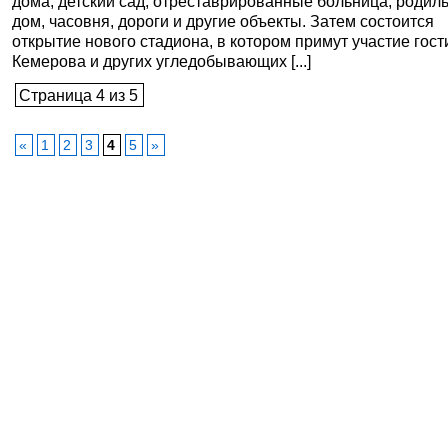
дома, детский сад, отреставрированные больница, родил
дом, часовня, дороги и другие объекты. Затем состоится
открытие нового стадиона, в котором примут участие гост
Кемерова и других угледобывающих [...]
Страница 4 из 5
«
1
2
3
4
5
»