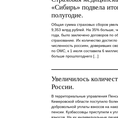
«Сибирь» подвела итог
полугодие.
Общая сумма страховых сборов увели
9,353 млрд рублей. На 35% больше, 
года, было заключено договоров по 
страхованию. Их количество достигл
численность россиян, доверивших св
по ОМС, к 1 июля составила 6 миллио
больше прошлогоднего [...]
Увеличилось количест
России.
В территориальные управления Пенс
Кемеровской области поступило боле
добровольной уплаты взносов на нак
пенсии. Кузбассовцы приступили к уп
взносов. На их индивидуальные лицев