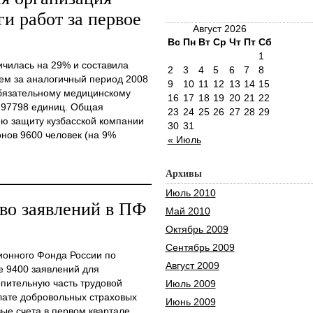
и работ за первое
Август 2026
Вс
Пн
Вт
Ср
Чт
Пт
Сб
1
чилась на 29% и составила
2
3
4
5
6
7
8
чем за аналогичный период 2008
9
10
11
12
13
14
15
обязательному медицинскому
16
17
18
19
20
21
22
о 97798 единиц. Общая
23
24
25
26
27
28
29
ою защиту кузбасской компании
30
31
нов 9600 человек (на 9%
« Июль
Архивы
Июль 2010
во заявлений в ПФ
Май 2010
Октябрь 2009
Сентябрь 2009
ионного Фонда России по
Август 2009
е 9400 заявлений для
опительную часть трудовой
Июль 2009
лате добровольных страховых
Июнь 2009
ые счета в первом квартале