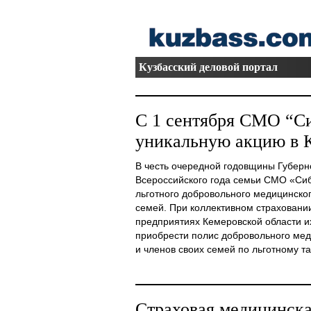
Кузбасский деловой портал
С 1 сентября СМО “С
уникальную акцию в К
В честь очередной годовщины Губерн
Всероссийского года семьи СМО «Си
льготного добровольного медицинског
семей. При коллективном страховании
предприятиях Кемеровской области и
приобрести полис добровольного мед
и членов своих семей по льготному тар
Страховая медицинска