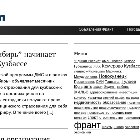
Объявления Франт
Погода
ибирь” начинает
Метки
узбассе
"Единая Россия"
Аман Тулеев
Белово
Кемерово
Кузбасс
Губернатор
ЖКХ
Ленинск-Кузнецкий
Мариинск
ской программы ДМС и в рамках
Новокузнецк
Междуреченск
бирь» объявляет месячник
Тулеев
Прокопьевск
СМИ
Таштагол
авто
о страхования для кузбасских
Юрга
акция
бюджет
выборы
жилье
здравоохранение
инвестиции
 в организациях и на
конкурс
культура
летний отдых
награды
х сотрудники получают право
недвижимость
образование
политик
ицинского страхования для себя
правительство
правонарушения
праздни
ифу. В течение всего [...]
про еду
производство
проишествие
спорт
религия
строительство
транспор
франт
шахты
школа
экология
экономика
я организация