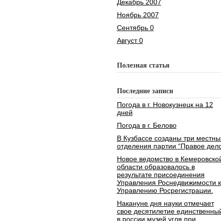
Декабрь 2007
Ноябрь 2007
Сентябрь 0
Август 0
Полезная статья
Последние записи
Погода в г. Новокузнецк на 12
дней
Погода в г. Белово
В Кузбассе созданы три местны
отделения партии “Правое дело
Новое ведомство в Кемеровско
области образовалось в
результате присоединения
Управления Роснедвижимости к
Управлению Росрегистрации.
Накануне дня науки отмечает
свое десятилетие единственны
в россии музей угля при