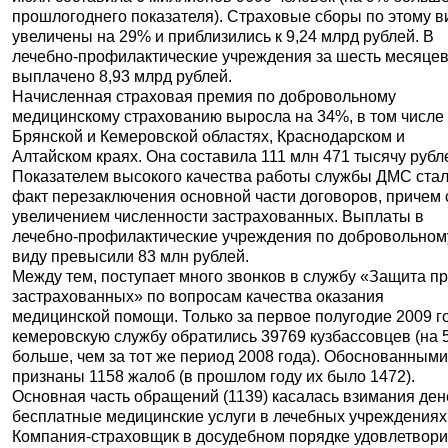
прошлогоднего показателя). Страховые сборы по этому в
увеличены на 29% и приблизились к 9,24 млрд рублей. В
лечебно-профилактические учреждения за шесть месяце
выплачено 8,93 млрд рублей.
Начисленная страховая премия по добровольному
медицинскому страхованию выросла на 34%, в том числе
Брянской и Кемеровской областях, Краснодарском и
Алтайском краях. Она составила 111 млн 471 тысячу рубл
Показателем высокого качества работы службы ДМС ста
факт перезаключения основной части договоров, причем 
увеличением численности застрахованных. Выплаты в
лечебно-профилактические учреждения по добровольном
виду превысили 83 млн рублей.
Между тем, поступает много звонков в службу «Защита п
застрахованных» по вопросам качества оказания
медицинской помощи. Только за первое полугодие 2009 г
кемеровскую службу обратились 39769 кузбассовцев (на
больше, чем за тот же период 2008 года). Обоснованным
признаны 1158 жалоб (в прошлом году их было 1472).
Основная часть обращений (1139) касалась взимания ден
бесплатные медицинские услуги в лечебных учреждениях
Компания-страховщик в досудебном порядке удовлетвор