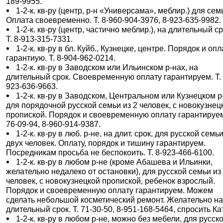
189-9955.
1-2-к. кв-ру (центр, р-н «Универсама», меблир.) для сем
Оплата своевременно. Т. 8-960-904-3976, 8-923-635-9982.
1-2-к. кв-ру (центр, частично меблир.), на длительный ср
Т. 8-913-315-7331.
1-2-к. кв-ру в бл. Куйб., Кузнецке, центре. Порядок и опл
гарантиую. Т. 8-904-962-0214.
1-2-к. кв-ру в Заводском или Ильинском р-нах, на
длительный срок. Своевременную оплату гарантируем. Т. 
923-636-9663.
1-2-к. кв-ру в Заводском, Центральном или Кузнецком р
для порядочной русской семьи из 2 человек, с новокузнец
пропиской. Порядок и своевременную оплату гарантируем
76-09-94, 8-960-914-9387.
1-2-к. кв-ру в люб. р-не, на длит. срок, для русской семь
двух человек. Оплату, порядок и тишину гарантируем.
Посредникам просьба не беспокоить. Т. 8-923-466-6100.
1-2-к. кв-ру в любом р-не (кроме Абашева и Ильинки,
желательно недалеко от остановки), для русской семьи из
человек, с новокузнецкой пропиской, ребенок взрослый.
Порядок и своевременную оплату гарантируем. Можем
сделать небольшой косметический ремонт. Желательно н
длительный срок. Т. 71-30-50, 8-951-168-5464, спросить Ка
1-2-к. кв-ру в любом р-не, можно без мебели, для русск