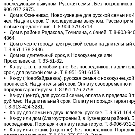
последующим выкупом. Русская семья. Без посредников. Т
906-977-2975.
Дом в Осинниках, Новокузнецке для русской семьи из 4
чел. На длит. срок. С последующим выкупом. Рассмотрим
любые предложения. Т. 8-904-379-8713.
Дом в районе Редакова, Точилина, с баней. Т. 8-903-940
4864.
Дом в черте города, для русской семьи на длительный 
Т. 8-951-178-2486.
Дом на длительный срок, в Новокузнецке или
Прокопьевске. Т. 33-51-82.
Кв-ру, с. р. т., в любом р-не, без посредников, на длите
срок, для русской семьи. Т. 8-951-591-6158.
Кв-ру (Новобайдаевка), русская семья с новокузнецкой
пропиской. На длительный срок. Оплату своевременно и
порядок гарантируем. Т. 8-951-176-2758.
Кв-ру (центр), для русской семьи, оплата в пределах 8 т
руб./мес. На длительный срок. Оплату и порядок гарантир
Т. 8-913-424-3281.
Кв-ру для семьи из двух человек, русские. Т. 8-951-164-
Кв-ру или дом (благоустроеный, в Кузнецком районе). Б
посредников. Порядок и оплату гарантирую. Т. 8-906-931-
Кв-ру или секцию (в центре), без посредников. Порядок