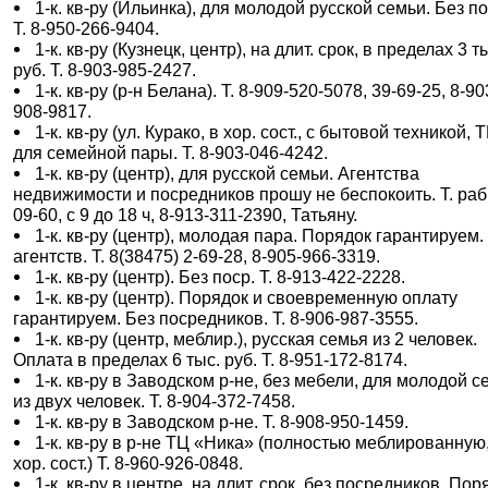
1-к. кв-ру (Ильинка), для молодой русской семьи. Без по
Т. 8-950-266-9404.
1-к. кв-ру (Кузнецк, центр), на длит. срок, в пределах 3 т
руб. Т. 8-903-985-2427.
1-к. кв-ру (р-н Белана). Т. 8-909-520-5078, 39-69-25, 8-90
908-9817.
1-к. кв-ру (ул. Курако, в хор. сост., с бытовой техникой, Т
для семейной пары. Т. 8-903-046-4242.
1-к. кв-ру (центр), для русской семьи. Агентства
недвижимости и посредников прошу не беспокоить. Т. раб.
09-60, с 9 до 18 ч, 8-913-311-2390, Татьяну.
1-к. кв-ру (центр), молодая пара. Порядок гарантируем.
агентств. Т. 8(38475) 2-69-28, 8-905-966-3319.
1-к. кв-ру (центр). Без поср. Т. 8-913-422-2228.
1-к. кв-ру (центр). Порядок и своевременную оплату
гарантируем. Без посредников. Т. 8-906-987-3555.
1-к. кв-ру (центр, меблир.), русская семья из 2 человек.
Оплата в пределах 6 тыс. руб. Т. 8-951-172-8174.
1-к. кв-ру в Заводском р-не, без мебели, для молодой с
из двух человек. Т. 8-904-372-7458.
1-к. кв-ру в Заводском р-не. Т. 8-908-950-1459.
1-к. кв-ру в р-не ТЦ «Ника» (полностью меблированную,
хор. сост.) Т. 8-960-926-0848.
1-к. кв-ру в центре, на длит. срок, без посредников. Пор