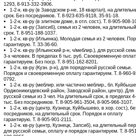
1293, 8-913-332-3906.
1-2-к. кв-ру (в Заводском р-не, 18 квартал), на длитель
срок. Без посредников. Т. 8-923-635-9118, 35-91-18.
1-2-к. кв-ру (в элитном доме, в отл. сост.). Т. 8-905-908-1
1-2-к. кв-ру (Запсиб), семья из 2 человек, на длительны
срок. Т. 8-951-188-1037.
1-2-к. кв-ру (Ильинка). Молодая семья из 2 человек. По
гарантирую. Т. 33-36-60.
1-2-к. кв-ру (Ильинский р-н, ч/меблир.), для русской сем
3-х человек. В пределах 6 тыс. руб. Своевременную оплат
гарантируем. Без поср. Т. 8-951-162-8201.
1-2-к. кв-ру (Кузн. р-н), для порядочной русской семьи.
Порядок и своевременную оплату гарантируем. Т. 8-960-9
0792.
1-2-к. кв-ру (меблир. или частично меблир., бл. Куйбыше
Орджоникиздевский район, Заводской район, центр). Для
русской семьи из 3 чел. На длительный срок, в пределах 4
тыс. Без посредников. Т. 8-905-961-3504, 8-905-966-3107.
1-2-к. кв-ру (центр, Кузнецк, Куйбышево, в хор. сост.), бе
посредников, на длительный срок. Порядок и оплату
гарантирую. Т. 8-905-901-2111.
1-2-к. кв-ру (центр, Кузнецк, Запсиб), на длительный пе
для русской семьи, оплату и порядок гарантируем. Т. 8-95