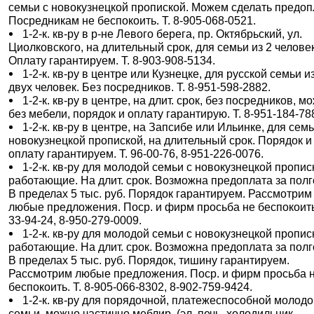
семьи с новокузнецкой пропиской. Можем сделать предоп
Посредникам не беспокоить. Т. 8-905-068-0521.
1-2-к. кв-ру в р-не Левого берега, пр. Октябрьский, ул.
Циолковского, на длительный срок, для семьи из 2 человек
Оплату гарантируем. Т. 8-903-908-5134.
1-2-к. кв-ру в центре или Кузнецке, для русской семьи и
двух человек. Без посредников. Т. 8-951-598-2882.
1-2-к. кв-ру в центре, на длит. срок, без посредников, м
без мебели, порядок и оплату гарантирую. Т. 8-951-184-78
1-2-к. кв-ру в центре, на Запсибе или Ильинке, для семь
новокузнецкой пропиской, на длительный срок. Порядок и
оплату гарантируем. Т. 96-00-76, 8-951-226-0076.
1-2-к. кв-ру для молодой семьи с новокузнецкой пропис
работающие. На длит. срок. Возможна предоплата за полг
В пределах 5 тыс. руб. Порядок гарантируем. Рассмотрим
любые предложения. Поср. и фирм просьба не беспокоить
33-94-24, 8-950-279-0009.
1-2-к. кв-ру для молодой семьи с новокузнецкой пропис
работающие. На длит. срок. Возможна предоплата за полг
В пределах 5 тыс. руб. Порядок, тишину гарантируем.
Рассмотрим любые предложения. Поср. и фирм просьба 
беспокоить. Т. 8-905-066-8302, 8-902-759-9424.
1-2-к. кв-ру для порядочной, платежеспособной молод
семьи, можно частично меблир. (эл. печь, холодильник,