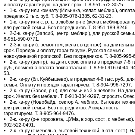
и оплату гарантирую, на длит. срок. Т. 8-951-572-3075.
1-к. кв-ру или комнату (Ильинка, желат. меблир.), оплата
пределах 2 тыс. руб. Т. 8-905-076-1385, 62-31-23.
1-к. кв-ру или с. р. т., в любом р-не (желат. меблированн
для русской семьи. Без посредников. Т. 8-951-189-8246.
2-3-к. кв-ру (Запсиб, центр, меблир.), для русской семьи.
8-951-590-0771.
2-3-к. кв-ру (с ремонтом, желат. в центре), на длительн
срок. Порядок и оплату гарантируем. Русская семья с
новокузнецкой пропиской. Без посредников. Т. 8-905-995-
2-к. кв-ру (центр), на длит. срок, оплата в пределах 7-8 т
руб., возможна оплата поквартально. Т. 8-960-916-6044, 9
53.
2-к. кв-ру (бл. Куйбышево), в пределах 4-6 тыс. руб., для
семьи. Оплату и порядок гарантируем. Т. 8-904-996-7297.
2-к. кв-ру (Завод. р-н), для семьи из 3-х человек. На длит
срок. Желат. без мебели. Т. 8-913-334-9297, спросить Олес
2-к. кв-ру (Новобайд., сектор А, меблир., бытовая техник
для русской семьи. Без посредников. Аккуратность
гарантируем. Т. 8-905-964-9476.
2-к. кв-ру (р-н горсовета, ЦУМа, в хор. сост., с мебелью). 
902-522-0491.
2-к. кв-ру (с мебелью, бытовой техникой, в отл. сост.). Н