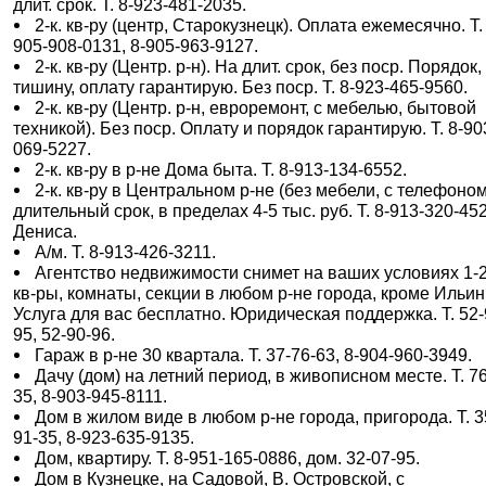
длит. срок. Т. 8-923-481-2035.
2-к. кв-ру (центр, Старокузнецк). Оплата ежемесячно. Т.
905-908-0131, 8-905-963-9127.
2-к. кв-ру (Центр. р-н). На длит. срок, без поср. Порядок,
тишину, оплату гарантирую. Без поср. Т. 8-923-465-9560.
2-к. кв-ру (Центр. р-н, евроремонт, с мебелью, бытовой
техникой). Без поср. Оплату и порядок гарантирую. Т. 8-90
069-5227.
2-к. кв-ру в р-не Дома быта. Т. 8-913-134-6552.
2-к. кв-ру в Центральном р-не (без мебели, с телефоном
длительный срок, в пределах 4-5 тыс. руб. Т. 8-913-320-45
Дениса.
А/м. Т. 8-913-426-3211.
Агентство недвижимости снимет на ваших условиях 1-2
кв-ры, комнаты, секции в любом р-не города, кроме Ильин
Услуга для вас бесплатно. Юридическая поддержка. Т. 52-
95, 52-90-96.
Гараж в р-не 30 квартала. Т. 37-76-63, 8-904-960-3949.
Дачу (дом) на летний период, в живописном месте. Т. 76
35, 8-903-945-8111.
Дом в жилом виде в любом р-не города, пригорода. Т. 3
91-35, 8-923-635-9135.
Дом, квартиру. Т. 8-951-165-0886, дом. 32-07-95.
Дом в Кузнецке, на Садовой, В. Островской, с