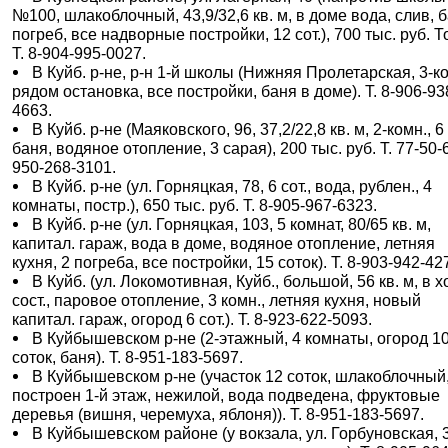
№100, шлакоблочный, 43,9/32,6 кв. м, в доме вода, слив, б
погреб, все надворные постройки, 12 сот.), 700 тыс. руб. То
Т. 8-904-995-0027.
В Куйб. р-не, р-н 1-й школы (Нижняя Пролетарская, 3-ко
рядом остановка, все постройки, баня в доме). Т. 8-906-93
4663.
В Куйб. р-не (Маяковского, 96, 37,2/22,8 кв. м, 2-комн., 6 
баня, водяное отопление, 3 сарая), 200 тыс. руб. Т. 77-50-6
950-268-3101.
В Куйб. р-не (ул. Горняцкая, 78, 6 сот., вода, рублен., 4
комнаты, постр.), 650 тыс. руб. Т. 8-905-967-6323.
В Куйб. р-не (ул. Горняцкая, 103, 5 комнат, 80/65 кв. м,
капитал. гараж, вода в доме, водяное отопление, летняя
кухня, 2 погреба, все постройки, 15 соток). Т. 8-903-942-42
В Куйб. (ул. Локомотивная, Куйб., большой, 56 кв. м, в х
сост., паровое отопление, 3 комн., летняя кухня, новый
капитал. гараж, огород 6 сот.). Т. 8-923-622-5093.
В Куйбышевском р-не (2-этажный, 4 комнаты, огород 1
соток, баня). Т. 8-951-183-5697.
В Куйбышевском р-не (участок 12 соток, шлакоблочный
построен 1-й этаж, нежилой, вода подведена, фруктовые
деревья (вишня, черемуха, яблоня)). Т. 8-951-183-5697.
В Куйбышевском районе (у вокзала, ул. Горбуновская, 