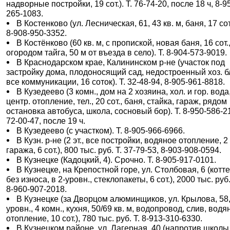
надворные постройки, 19 сот.). Т. 76-74-20, после 18 ч, 8-9
265-1083.
В Костенково (ул. Лесническая, 61, 43 кв. м, баня, 17 сот.
8-908-950-3352.
В Костёнково (60 кв. м, с пропиской, новая баня, 16 сот.,
огородом тайга, 50 м от въезда в село). Т. 8-904-573-9019.
В Краснодарском крае, Калининском р-не (участок под
застройку дома, плодоносящий сад, недостроенный хоз. б
все коммуникации, 16 соток). Т. 32-48-94, 8-905-961-8818.
В Кузедеево (3 комн., дом на 2 хозяина, хол. и гор. вода
центр. отопление, тел., 20 сот., баня, стайка, гараж, рядом
остановка автобуса, школа, сосновый бор). Т. 8-950-586-2
72-00-47, после 19 ч.
В Кузедеево (с участком). Т. 8-905-966-6966.
В Кузн. р-не (2 эт., все постройки, водяное отопление, 2
гаража, 6 сот.), 800 тыс. руб. Т. 37-79-53, 8-903-908-0594.
В Кузнецке (Кадоцкий, 4). Срочно. Т. 8-905-917-0101.
В Кузнецке, на Крепостной горе, ул. Столбовая, 6 (котт
без износа, в 2-уровн., стеклопакеты, 6 сот.), 2000 тыс. руб.
8-960-907-2018.
В Кузнецке (за Дворцом алюминщиков, ул. Крылова, 58,
уровн., 4 комн., кухня, 50/69 кв. м, водопровод, слив, водя
отопление, 10 сот.), 780 тыс. руб. Т. 8-913-310-6330.
В Кузнецком районе, ул. Лагерная, 40 (напротив школы