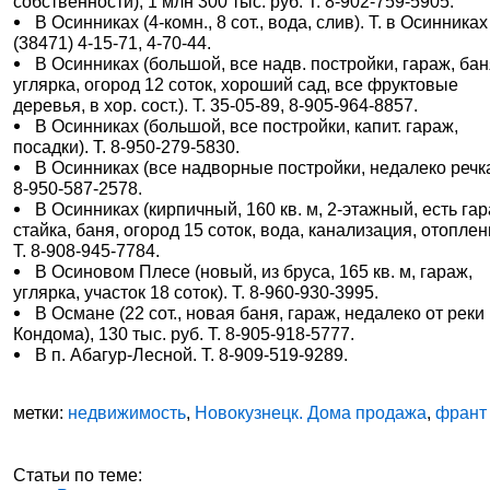
собственности), 1 млн 300 тыс. руб. Т. 8-902-759-5905.
В Осинниках (4-комн., 8 сот., вода, слив). Т. в Осинниках
(38471) 4-15-71, 4-70-44.
В Осинниках (большой, все надв. постройки, гараж, бан
углярка, огород 12 соток, хороший сад, все фруктовые
деревья, в хор. сост.). Т. 35-05-89, 8-905-964-8857.
В Осинниках (большой, все постройки, капит. гараж,
посадки). Т. 8-950-279-5830.
В Осинниках (все надворные постройки, недалеко речка)
8-950-587-2578.
В Осинниках (кирпичный, 160 кв. м, 2-этажный, есть гар
стайка, баня, огород 15 соток, вода, канализация, отоплен
Т. 8-908-945-7784.
В Осиновом Плесе (новый, из бруса, 165 кв. м, гараж,
углярка, участок 18 соток). Т. 8-960-930-3995.
В Османе (22 сот., новая баня, гараж, недалеко от реки
Кондома), 130 тыс. руб. Т. 8-905-918-5777.
В п. Абагур-Лесной. Т. 8-909-519-9289.
метки:
недвижимость
,
Новокузнецк. Дома продажа
,
франт
Статьи по теме: