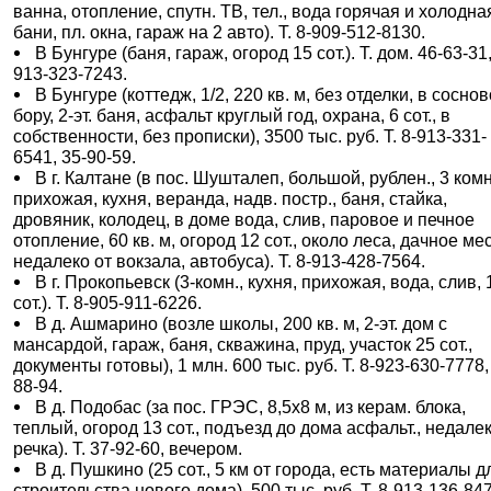
ванна, отопление, спутн. ТВ, тел., вода горячая и холодная
бани, пл. окна, гараж на 2 авто). Т. 8-909-512-8130.
В Бунгуре (баня, гараж, огород 15 сот.). Т. дом. 46-63-31,
913-323-7243.
В Бунгуре (коттедж, 1/2, 220 кв. м, без отделки, в сосно
бору, 2-эт. баня, асфальт круглый год, охрана, 6 сот., в
собственности, без прописки), 3500 тыс. руб. Т. 8-913-331-
6541, 35-90-59.
В г. Калтане (в пос. Шушталеп, большой, рублен., 3 комн
прихожая, кухня, веранда, надв. постр., баня, стайка,
дровяник, колодец, в доме вода, слив, паровое и печное
отопление, 60 кв. м, огород 12 сот., около леса, дачное ме
недалеко от вокзала, автобуса). Т. 8-913-428-7564.
В г. Прокопьевск (3-комн., кухня, прихожая, вода, слив, 
сот.). Т. 8-905-911-6226.
В д. Ашмарино (возле школы, 200 кв. м, 2-эт. дом с
мансардой, гараж, баня, скважина, пруд, участок 25 сот.,
документы готовы), 1 млн. 600 тыс. руб. Т. 8-923-630-7778,
88-94.
В д. Подобас (за пос. ГРЭС, 8,5х8 м, из керам. блока,
теплый, огород 13 сот., подъезд до дома асфальт., недале
речка). Т. 37-92-60, вечером.
В д. Пушкино (25 сот., 5 км от города, есть материалы д
строительства нового дома), 500 тыс. руб. Т. 8-913-136-847