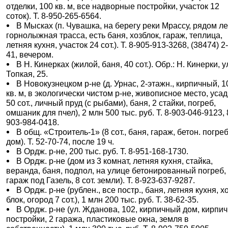
отделки, 100 кв. м, все надворные постройки, участок 12
соток). Т. 8-950-265-6564.
В Мысках (п. Чувашка, на берегу реки Мрассу, рядом ле
горнолыжная трасса, есть баня, хозблок, гараж, теплица,
летняя кухня, участок 24 сот.). Т. 8-905-913-3268, (38474) 2
41, вечером.
В Н. Кинерках (жилой, баня, 40 сот.). Обр.: Н. Кинерки, у
Топкая, 25.
В Новокузнецком р-не (д. Урнас, 2-этажн., кирпичный, 1
кв. м, в экологически чистом р-не, живописное место, уса
50 сот., личный пруд (с рыбами), баня, 2 стайки, погреб,
омшаник для пчел), 2 млн 500 тыс. руб. Т. 8-903-046-9123, 
903-984-0418.
В общ. «Строитель-1» (8 сот., баня, гараж, бетон. погреб
дом). Т. 52-70-74, после 19 ч.
В Ордж. р-не, 200 тыс. руб. Т. 8-951-168-1730.
В Ордж. р-не (дом из 3 комнат, летняя кухня, стайка,
веранда, баня, подпол, на улице бетонированный погреб,
гараж под Газель, 8 сот. земли). Т. 8-923-637-9287.
В Ордж. р-не (рублен., все постр., баня, летняя кухня, хо
блок, огород 7 сот.), 1 млн 200 тыс. руб. Т. 38-62-35.
В Ордж. р-не (ул. Жданова, 102, кирпичный дом, кирпи
постройки, 2 гаража, пластиковые окна, земля в