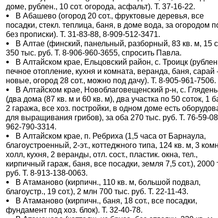
доме, рублен., 10 сот. огорода, асфальт). Т. 37-16-22.
В Абашево (огород 20 сот., фруктовые деревья, все
посадки, стекл. теплица, баня, в доме вода, за огородом п
без прописки). Т. 31-83-88, 8-909-512-3471.
В Алтае (финский, панельный, разборный, 83 кв. м, 15 со
350 тыс. руб. Т. 8-906-960-3655, спросить Павла.
В Алтайском крае, Ельцовский район, с. Троицк (рубле
печное отопление, кухня и комната, веранда, баня, сарай 
новые, огород 28 сот., можно под дачу). Т. 8-905-961-7506.
В Алтайском крае, Новоблаговещенский р-н, с. Глядень
(два дома (87 кв. м и 60 кв. м), два участка по 50 соток, 1 б
2 гаража, все хоз. постройки, в одном доме есть оборудо
для выращивания грибов), за оба 270 тыс. руб. Т. 76-59-08,
962-790-3314.
В Алтайском крае, п. Ребриха (1,5 часа от Барнаула,
благоустроенный, 2-эт., коттеджного типа, 124 кв. м, 3 ком
холл, кухня, 2 веранды, отл. сост., пластик. окна, тел.,
кирпичный гараж, баня, все посадки, земля 7,5 сот.), 2000 
руб. Т. 8-913-138-0063.
В Атаманово (кирпичн., 110 кв. м, большой подвал,
благоустр., 19 сот.), 2 млн 700 тыс. руб. Т. 22-11-43.
В Атаманово (кирпичн., баня, 18 сот., все посадки,
фундамент под хоз. блок). Т. 32-40-78.