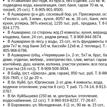
В Атаманово (коттедж, из бруса, без отделки, 220 кв. м,
подведена вода, канализация, свет, баня, гараж 70 кв. м,
погреб, 25 сот.). Т. 8-905-901-8500.
В Ашмарино (р-н д/о, сосновый бор, ул. Приозерная, ост
«Геолог», ш/б, 3 комн., кухня, 40/57 кв. м, 16 сот., баня, ле
кухня, углярка, 36% износа), 1235 тыс. руб., продажа. Т. 8-
924-1775.
В Ашмарино, со стороны ж/д (3 комнаты, кухня, веранд
кладовка, баня, 24 сот., рядом речка). Т. 8-908-944-3674.
В Ашмарино (в лесу, у воды, 15 сот., есть фундаменты 
дом 7х7 м, под баню 3х5 м, бассейн 12х6 м, 2 теплицы). Т. 
905-966-6796.
В Ашмарино (общ. «Черемушки-1», 2-эт., 5х7 м, брус, б
доме, отделан, меблир., электричество, слив, метал. гараж
контейнер, душ, качели, колонка, участок ухожен, все поса
2 участка (16 сот.)). Т. 8-909-509-3834.
В Байд. (ост. «Школа», дом, гараж), 850 тыс. руб. Т. 8-96
916-7845, с 12 до 20 ч.
В бл. Куйб. (ул. Юргинская, 2-эт. дом, 4 комнаты, вода,
водяное отопление, участок 6 сот.). Т. раб. 71-74-14, 8-913
0767.
В бл. Куйбышево (150 кв. м, центральн. отопление,
водоснабжение, 12 сот.). Т. 8-960-919-8237, 77-26-67.
В Боровково, ул. Молодежная, 4 (1 эт., 90 кв. м, 15 сот.,