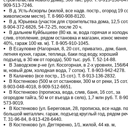
909-513-7246.
В д. Усть-Аскорлы (жилой, все надв. постр., огород 19 со
живописном месте). Т. 8-960-908-8120.
В д. Юрьевка (участок для строительства дома, 12,5 сот.)
8-904-372-6826, 54-72-25, после 20 ч.
В дальнем Куйбышеве (80 кв. м, вода горячая и холодн
слив, отопление, рядом остановка и магазин, износ менее
40%, гараж 100 кв. м). Т. 8-905-910-1045.
В Есауловке (Нагорная, 8, 20 сот., приватиз., дом, баня,
летняя кухня, гараж, теплица, баки под воду, хороший
подъезд, в 30 км от города), 500 тыс. руб. Т. 52-14-88.
В Заводском р-не (ул. Косогорная, в 2-х уровнях, 156/64
м, новый дом, холодная вода, 7 соток). Т. 8-903-942-4278.
В Калачево (все постр., 15 сот.). Т. 8-913-136-2832.
В Костенково (500 м от остановки, 300 м от реки, 15 сот.)
8-903-048-4018, 8-909-512-6651.
В Костенково (прописка, вода, слив, баня, 16 сот., за
огородом тайга, 50 м от въезда в село), 1,7 млн руб. Т. 8-9
573-9019.
В Костенково (ул. Береговая, 28, прописка, все надв. по
большой металлич. гараж, подъезд круглый год, рядом реч
Т. 31-96-84, 8-913-428-6440.
В Костенково (ул. Дегтяренко, 1/1, жилой, 44 кв. м,