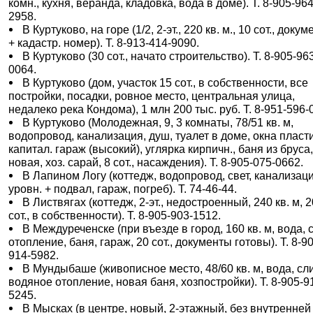
комн., кухня, веранда, кладовка, вода в доме). Т. 8-905-964
2958.
В Куртуково, на горе (1/2, 2-эт., 220 кв. м., 10 сот., доку
+ кадастр. номер). Т. 8-913-414-9090.
В Куртуково (30 сот., начато строительство). Т. 8-905-96
0064.
В Куртуково (дом, участок 15 сот., в собственности, все
постройки, посадки, ровное место, центральная улица,
недалеко река Кондома), 1 млн 200 тыс. руб. Т. 8-951-596-
В Куртуково (Молодежная, 9, 3 комнаты, 78/51 кв. м,
водопровод, канализация, душ, туалет в доме, окна пласти
капитал. гараж (высокий), углярка кирпичн., баня из бруса
новая, хоз. сарай, 8 сот., насаждения). Т. 8-905-075-0662.
В Лапином Логу (коттедж, водопровод, свет, канализаци
уровн. + подвал, гараж, погреб). Т. 74-46-44.
В Листвягах (коттедж, 2-эт., недостроенный, 240 кв. м, 
сот., в собственности). Т. 8-905-903-1512.
В Междуреченске (при въезде в город, 160 кв. м, вода, с
отопление, баня, гараж, 20 сот., документы готовы). Т. 8-9
914-5982.
В Мундыбаше (живописное место, 48/60 кв. м, вода, сл
водяное отопление, новая баня, хозпостройки). Т. 8-905-9
5245.
В Мысках (в центре, новый, 2-этажный, без внутренней