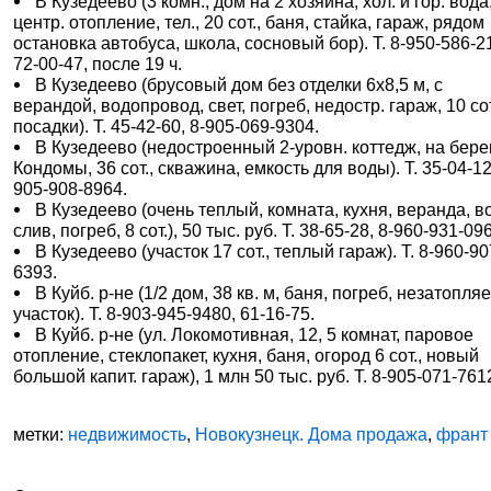
В Кузедеево (3 комн., дом на 2 хозяина, хол. и гор. вода
центр. отопление, тел., 20 сот., баня, стайка, гараж, рядом
остановка автобуса, школа, сосновый бор). Т. 8-950-586-2
72-00-47, после 19 ч.
В Кузедеево (брусовый дом без отделки 6х8,5 м, с
верандой, водопровод, свет, погреб, недостр. гараж, 10 сот
посадки). Т. 45-42-60, 8-905-069-9304.
В Кузедеево (недостроенный 2-уровн. коттедж, на бере
Кондомы, 36 сот., скважина, емкость для воды). Т. 35-04-12
905-908-8964.
В Кузедеево (очень теплый, комната, кухня, веранда, в
слив, погреб, 8 сот.), 50 тыс. руб. Т. 38-65-28, 8-960-931-09
В Кузедеево (участок 17 сот., теплый гараж). Т. 8-960-90
6393.
В Куйб. р-не (1/2 дом, 38 кв. м, баня, погреб, незатопл
участок). Т. 8-903-945-9480, 61-16-75.
В Куйб. р-не (ул. Локомотивная, 12, 5 комнат, паровое
отопление, стеклопакет, кухня, баня, огород 6 сот., новый
большой капит. гараж), 1 млн 50 тыс. руб. Т. 8-905-071-761
метки:
недвижимость
,
Новокузнецк. Дома продажа
,
франт