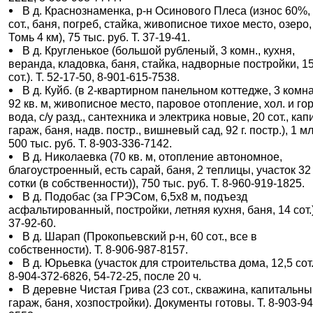
В д. Краснознаменка, р-н Осинового Плеса (износ 60%,
сот., баня, погреб, стайка, живописное тихое место, озеро,
Томь 4 км), 75 тыс. руб. Т. 37-19-41.
В д. Кругленькое (большой рубленый, 3 комн., кухня,
веранда, кладовка, баня, стайка, надворные постройки, 1
сот.). Т. 52-17-50, 8-901-615-7538.
В д. Куйб. (в 2-квартирном панельном коттедже, 3 комн
92 кв. м, живописное место, паровое отопление, хол. и гор
вода, с/у разд., сантехника и электрика новые, 20 сот., кап
гараж, баня, надв. постр., вишневый сад, 92 г. постр.), 1 м
500 тыс. руб. Т. 8-903-336-7142.
В д. Николаевка (70 кв. м, отопление автономное,
благоустроенный, есть сарай, баня, 2 теплицы, участок 32
сотки (в собственности)), 750 тыс. руб. Т. 8-960-919-1825.
В д. Подобас (за ГРЭСом, 6,5х8 м, подъезд
асфальтированный, постройки, летняя кухня, баня, 14 сот.)
37-92-60.
В д. Шарап (Прокопьевский р-н, 60 сот., все в
собственности). Т. 8-906-987-8157.
В д. Юрьевка (участок для строительства дома, 12,5 сот.)
8-904-372-6826, 54-72-25, после 20 ч.
В деревне Чистая Грива (23 сот., скважина, капитальн
гараж, баня, хозпостройки). Документы готовы. Т. 8-903-94