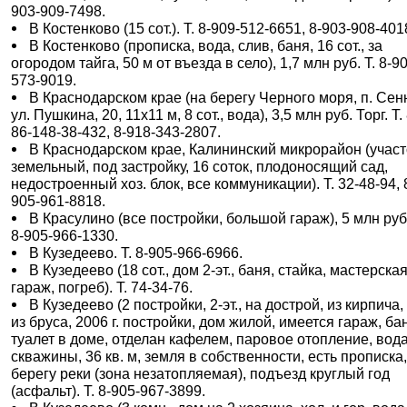
903-909-7498.
В Костенково (15 сот.). Т. 8-909-512-6651, 8-903-908-401
В Костенково (прописка, вода, слив, баня, 16 сот., за
огородом тайга, 50 м от въезда в село), 1,7 млн руб. Т. 8-9
573-9019.
В Краснодарском крае (на берегу Черного моря, п. Сен
ул. Пушкина, 20, 11х11 м, 8 сот., вода), 3,5 млн руб. Торг. Т. 
86-148-38-432, 8-918-343-2807.
В Краснодарском крае, Калининский микрорайон (участ
земельный, под застройку, 16 соток, плодоносящий сад,
недостроенный хоз. блок, все коммуникации). Т. 32-48-94, 
905-961-8818.
В Красулино (все постройки, большой гараж), 5 млн руб.
8-905-966-1330.
В Кузедеево. Т. 8-905-966-6966.
В Кузедеево (18 сот., дом 2-эт., баня, стайка, мастерская
гараж, погреб). Т. 74-34-76.
В Кузедеево (2 постройки, 2-эт., на дострой, из кирпича, 
из бруса, 2006 г. постройки, дом жилой, имеется гараж, ба
туалет в доме, отделан кафелем, паровое отопление, вода
скважины, 36 кв. м, земля в собственности, есть прописка,
берегу реки (зона незатопляемая), подъезд круглый год
(асфальт). Т. 8-905-967-3899.