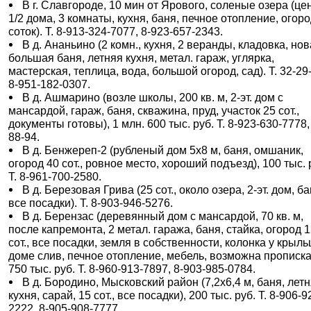
В г. Славгороде, 10 мин от Ярового, соленые озера (це
1/2 дома, 3 комнаты, кухня, баня, печное отопление, огоро
соток). Т. 8-913-324-7077, 8-923-657-2343.
В д. Ананьино (2 комн., кухня, 2 веранды, кладовка, но
большая баня, летняя кухня, метал. гараж, углярка,
мастерская, теплица, вода, большой огород, сад). Т. 32-29
8-951-182-0307.
В д. Ашмарино (возле школы, 200 кв. м, 2-эт. дом с
мансардой, гараж, баня, скважина, пруд, участок 25 сот.,
документы готовы), 1 млн. 600 тыс. руб. Т. 8-923-630-7778,
88-94.
В д. Бенжереп-2 (рубленый дом 5х8 м, баня, омшаник,
огород 40 сот., ровное место, хороший подъезд), 100 тыс. 
Т. 8-961-700-2580.
В д. Березовая Грива (25 сот., около озера, 2-эт. дом, ба
все посадки). Т. 8-903-946-5276.
В д. Берензас (деревянный дом с мансардой, 70 кв. м,
после капремонта, 2 метал. гаража, баня, стайка, огород 
сот., все посадки, земля в собственности, колонка у крыль
доме слив, печное отопление, мебель, возможна прописка
750 тыс. руб. Т. 8-960-913-7897, 8-903-985-0784.
В д. Бородино, Мысковский район (7,2х6,4 м, баня, лет
кухня, сарай, 15 сот., все посадки), 200 тыс. руб. Т. 8-906-9
2222, 8-905-908-7777.