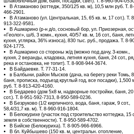
шлакоблочный дом, баня, посадки, свет). Т. 8-960-904-0530
В Атаманово (коттедж, 350/125 кв. м), 10,5 млн руб. Т. 8
466-2901.
В Атаманово (ул. Центральная, 15, 65 кв. м, 17 сот.). Т. 8
913-322-9581.
В Ашмарино (р-н д/о, сосновый бор, ул. Приозерная, ост
«Геолог», ш/б, 3 комн., кухня, 40/57 кв. м, 16 сот., баня, ле
кухня, углярка, 36% износа), 830 тыс. руб., продажа. Т. 8-9
924-1775.
В Ашмарино со стороны ж/д (можно под дачу, 3-комн.,
кухня, 2 веранды, кладовка, летняя кухня, баня, 24 сот., р
река и остановка, не топит). Т. 8-908-944-3674.
В Байдаевке. Т. 77-31-14.
в Балбыни, район Мысков (дача, на берегу реки Томь, 8 
баня, прописка, подъезд круглый год, все посадки), 1,500
руб. Т. 8-913-420-4160.
В Бедарево (дом 5х8 м, надворные постройки, баня, 20
сот.). Т. 8-951-592-7313, 8-950-589-0236.
В Безруково (1/2 кирпичного, вода, баня, гараж, 9 сот.,
58,4/31,7 кв. м). Т. 8-960-916-1804.
В Белокурихе (участок под строительство коттеджа, 15 с
земля в собственности). Т. 8-950-589-4702.
В Бийске (Белокуриха). Т. 8-905-966-6966.
В бл. Куйбышево (150 кв. м, центральн. отопление,