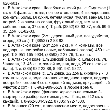
620-6017.
В Алтайском крае, Шелаболихинский р-н, с. Омутское (
кв. м, 3-фазн. эл. котел, печное отопление, 4 изолированн
комнаты, большая кухня, летняя кухня, туалет, ванная, га
погреб, 2 кирпичных сарая, фруктовый сад, земля в
собственности, 37 соток). Т. раб. (3852) 63-93-87, моб. 69-6
35, дом. 61-82-03.
В Алтайском крае (2-эт. деревянный дом, все удобства,
огород 30 сот.). Т. (38537) 2-83-93.
В Алтайском крае (2-эт. дом 72 кв. м, 4 комнаты, все
надворные постройки новые, небольшой огород), 450 тыс
руб. Т. 8-951-165-9904, (38593) 2-27-76, Татьяна.
В Алтайском крае (Ельцовский район, с. Ельцовка, ул.
Чапаева, 13, 46 кв. м, жилой подвал, вода, 25 сот., стайка,
баня). Т. д. (385) 932-23-88, 8-961-981-5327.
В Алтайском крае (с. Ельцовка, 1/2 дома, кирпичный, 3
комнаты, кухня, вода, отопление водяное, гараж, надвор
постройки, огород 4 сот., хороший подъезд, приусадебный
участок 2 сот.). Т. 8-961-989-5519, в любое время.
В Алтайском крае (финские каркасно-панельные 2-
квартирные разборные жилые дома, 2 шт., по 212 кв. м
каждый). Т. 8-962-804-5922, 8 (385) 972-7300.
В Апанасе (20 сот., в живописном месте, недостроенны