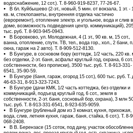
водоснабжение, 12 сот.). Т. 8-960-919-8237, 77-26-67.
В бл. Куйбышево (2-эт., новый, 5 мин. от вокзала, 1 эт. -
кв. м, стеклопакеты, внутренняя отделка частично
(евроремонт), отопление электр. и угольное, вода и слив 
доме, возможность подведения центр. коммуникаций), 20
тыс. руб. Т. 8-903-945-0943.
В Боровково, ул. Молодежная, 4 (1 эт., 90 кв. м, 15 сот.,
ванна, отопление, спутн. ТВ, тел., вода гор., хол., 2 бани, п
окна, гараж на 2 авто). Т. 8-909-512-8130.
В Бунгуре, в сосновом бору (коттедж, 1/2 часть, 220 кв. 
без отделки, 2-эт. баня, асфальт круглый год, охрана, 6 сот.
собственности, без прописки), 3500 тыс. руб. Т. 8-913-331-
6541, 35-90-59.
В Бунгуре (баня, гараж, огород 15 сот.), 600 тыс. руб. Т.
46-63-31, 8-913-323-7243.
В Бунгуре (дачи КМК, 1/2 часть коттеджа, без отделки и
коммуникаций, подъезд круглый год, 6 сот., земля в
собственности, 2-эт. баня, сосновый бор, охрана), 3 млн 5
тыс. руб. Т. 8-913-331-6541, 8-923-635-9059.
В Бунгуре (рубленый дом из 3 комнат, кухня, прихожая,
вода, слив, летняя кухня, гараж, баня, стайка, 6 сот.). Т. 8-
068-2408.
В В. Берензасе (15 соток, под дачу, участок обособленн
рядом речка, лес, проезд круглый год, есть скважина, угля