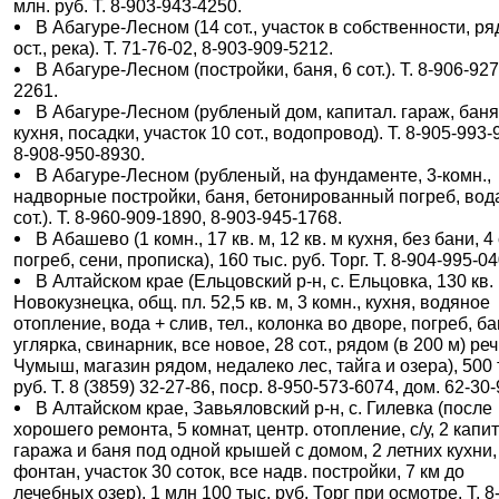
млн. руб. Т. 8-903-943-4250.
В Абагуре-Лесном (14 сот., участок в собственности, р
ост., река). Т. 71-76-02, 8-903-909-5212.
В Абагуре-Лесном (постройки, баня, 6 сот.). Т. 8-906-927
2261.
В Абагуре-Лесном (рубленый дом, капитал. гараж, баня
кухня, посадки, участок 10 сот., водопровод). Т. 8-905-993-
8-908-950-8930.
В Абагуре-Лесном (рубленый, на фундаменте, 3-комн.,
надворные постройки, баня, бетонированный погреб, вода
сот.). Т. 8-960-909-1890, 8-903-945-1768.
В Абашево (1 комн., 17 кв. м, 12 кв. м кухня, без бани, 4 
погреб, сени, прописка), 160 тыс. руб. Торг. Т. 8-904-995-04
В Алтайском крае (Ельцовский р-н, с. Ельцовка, 130 кв.
Новокузнецка, общ. пл. 52,5 кв. м, 3 комн., кухня, водяное
отопление, вода + слив, тел., колонка во дворе, погреб, ба
углярка, свинарник, все новое, 28 сот., рядом (в 200 м) ре
Чумыш, магазин рядом, недалеко лес, тайга и озера), 500 
руб. Т. 8 (3859) 32-27-86, поср. 8-950-573-6074, дом. 62-30-
В Алтайском крае, Завьяловский р-н, с. Гилевка (после
хорошего ремонта, 5 комнат, центр. отопление, с/у, 2 капит
гаража и баня под одной крышей с домом, 2 летних кухни,
фонтан, участок 30 соток, все надв. постройки, 7 км до
лечебных озер), 1 млн 100 тыс. руб. Торг при осмотре. Т. 8