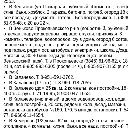
2553.
В Зеньково (ул. Пожарная, рубленый, 4 комнаты, телеф
слив, баня, хозблок, 2 гаража, бетонир. погреб, огород 18 с
все посадки). Документы готовы. Без посредников. Т. (384
61-96-48, с 20 до 22 ч.
В Зеньково Прокопьевского р-на (добротный, рубленый
отделан снаружи деревом, окрашен, кухня, прихожая, 3
комнаты, телефон, водопровод, с/у в доме, огород 6 соток
ровное место, надв. постройки, подъезд круглый год, мес
под гараж, рядом ост. автобуса и электрички, школа, д/сад
магазины, 30-40 мин езды до Новокузнецка, рядом
Зеньковский парк). Т. в Прокопьевске (3846) 61-96-62, с 18
21 ч, сот. 8-905-993-6305 (после 14 ч), 8-905-907-3165 (в 
время).
В Калачево. Т. 8-951-591-3762.
В Калачево (17 сот.). Т. 8-960-918-7055.
В Калачево (дом 25 кв. м, 2 комнаты, все постройки, 18 с
400 тыс. руб. Т. 71-19-95, 8-903-047-1053.
В Калачево (кирпичный, в доме водопровод, хол. вода,
слив, все постройки, 20 сот., рядом школа, д/сад, магазин,
остановка автобусов №160, 170, 5 мин до остановки). Т. 5
77, 8-960-911-4654.
В Кемерове (1/2 дома, 62 кв. м, огород 3 сотки, печное
отопление, 4 комнаты, кухня, баня, все надв. постройки). Т