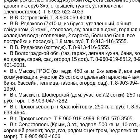
дровяник, сруб 3х5, с крышей, туалет, установлены
электростолбы). Т. 8-923-623-4033.
В В. Островской. Т. 8-903-069-4090.
В В. Редаково (7х10 м, из бруса, утепленный, обшит
сайдингом, 3-комн., столовая, с/у, ванная в доме, горячая 
холодная вода, отопление, 2 гаража, большая баня, все
постройки и посадки), 1,8 млн. руб. Т. 8-913-416-5555.
В В. Редаково (коттедж). Т. 8-913-416-5555.
В Волгоградской обл. (газ, гараж, летняя кухня, баня, в
во дворе, сарай, сад, огород 15 сот.). Т. 8-960-919-8512, 8-
401-0001.
В г. Мыски, ГРЭС (коттедж, 450 кв. м, 2-этажный, все це
коммуникации, участок 25 соток, отдельный гараж на 4 а/м
баня, бассейн, теплица, газоны, огород, сад). Т. 8-903-994-
1950.
В г. Мыски, п. Шоферской (дом, участок 7,2 сотки), 250 т
руб. Торг. Т. 8-903-047-7282.
В г. Прокопьевск, р-н Красной горки, 250 тыс. руб. Т. 8-9
633-4664.
В г. Прокопьевске. Т. 8-960-918-4999, 8-951-570-3505.
В г. Севастополь (Крым, 3-эт., подвал, 500 кв. м, 10 сот.,
хороший ремонт, вода, газ, рядом с центром, недалеко от
моря). Т. 8-905-903-4606.