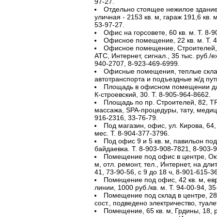
97-27.
Отдельно стоящее нежилое здание, 
уличная - 2153 кв. м, гараж 191,6 кв. м
53-97-27.
Офис на горсовете, 60 кв. м. Т. 8-
Офисное помещение, 22 кв. м. Т. 4
Офисное помещение, Строителей, 51
АТС, Интернет, сигнал., 35 тыс. руб./е
940-2707, 8-923-469-6999.
Офисные помещения, теплые скла
автотранспорта и подъездные ж/д пути
Площадь в офисном помещении для
К-строевский, 30. Т. 8-905-964-8662.
Площадь по пр. Строителей, 82, ТР
массажа, SPA-процедуры, тату, медицин
916-2316, 33-76-79.
Под магазин, офис, ул. Кирова, 64, 
мес. Т. 8-904-377-3796.
Под офис 9 и 5 кв. м, павильон под
байдаевка. Т. 8-903-908-7821, 8-903-
Помещение под офис в центре, Октя
м, отл. ремонт, тел., Интернет, на длит
41, 73-90-56, с 9 до 18 ч, 8-901-615-3
Помещение под офис, 42 кв. м, евр
линии, 1000 руб./кв. м. Т. 94-00-94, 35
Помещение под склад в центре, 28
сост., подведено электричество, туале
Помещение, 65 кв. м, Грдины, 18, р