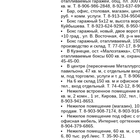
отапливаемых гаражей, общ. пл. 300 к
кв. м. Т. 8-906-986-2848, 8-923-637-69
Бар, офис, столовая, магазин, центр
руб. + комм. услуги. Т. 8-913-334-9504
Бокс гаражный 5х12 м, высота ворот
Куйбышева. Т. 8-923-624-9296, 8-950-
Бокс гаражный, новый, двое ворот 
+10 град., ул. В. Восточная, 49, р-н 
Бокс гаражный, отапливаемый, 150 
производство и склад. Т. 77-07-17, 8-
В Кузнецке, ост. «Малоэтажка», СТ
отапливаемые боксы 600 кв. м, охрана
45-45-00.
В центре (пересечение Металлурго
павильона, 47 кв. м, с отдельным входо
м, под торговлю, услуги и т. д. Т. 8-90
На 6 км склад 150 кв. м и офисное
тел., вход отдельный. Т. 74-42-12, 8-
Нежилое встроенное помещение в 
кв. м, 2 комн., 1 эт., Кирова, 102, тел.
8-903-941-8653.
Нежилое помещение (магазин), 101,
продам. Т. 8-903-908-7174, 8-903-916
Нежилое помещение под офис с от
офисная мебель, Интернет, оргтехника, 
8-904-379-6865.
Нежилое помещение, 60 кв. м, с о
6, 80 тыс. руб./мес. Т. 35-90-21.