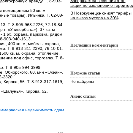
Завершается весенний этап
 долгосрочную аренду. Т. 8-903-
акции по озеленению территор
м помещением 50 кв. м,
В Новокузнецке снизят тарифы
ые товары), Ильинка. Т. 62-09-
на вывоз мусора на 30%
3. Т. 8-905-963-2226, 72-18-84.
-н «Универбыта»), 37 кв. м -
 - 1 эт., охрана, парковка, рядом
 8-903-940-1613.
я, 400 кв. м, мебель, охрана,
Последнии комментарии
и. Т. 8-913-311-2390, 76-10-01.
500 кв. м, охрана, отопление,
щение под офис, торговлю. Т. 8-
. Т. 8-905-994-3999.
, Обнорского, 68, м-н «Океан»,
Похожие статьи
6-2320."
Не найдены
Кирова, 56. Т. 8-913-317-1619,
. «Шалунья», Кирова, 52,
Анонс статьи
оммерческая недвижимость сдам