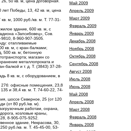
6, 50 кв. м, цена договорная.
Май 2009
лет Победы, 13, 42 кв. м, цена
Апрель 2009
Март 2009
. м, 1000 руб./кв. м. Т. 77-31-
Февраль 2009
илое здание, 600 кв. м, с
Январь 2009
тадиона «Запсибовец», Сов.
-9810, 8-960-907-3505.
Декабрь 2008
нду: отапливаемые
 кв. м, с кран-балками;
Ноябрь 2008
 500 кв. м; бетонную
Октябрь 2008
тотранспорта; магазин со
хранение металлопроката и
Сентябрь 2008
-балкой и т. д. Т. (3843) 37-28-
Август 2008
ь 8 кв. м, с оборудованием, в
Июль 2008
, 27б: офисные помещения, 23,8
Июнь 2008
35 и 38,4 кв. м. Т. 74-60-22, 74-
Май 2008
я, шоссе Северное, 25 (от 120
Апрель 2008
и (от 80 руб./кв. м).
азгрузочным работам, охрана,
Март 2008
дорога, козловые краны,
Февраль 2008
28, 8-905-075-9252.
венное здание, Некрасова, 30,
Январь 2008
250 руб./кв. м. Т. 45-45-00, 53-