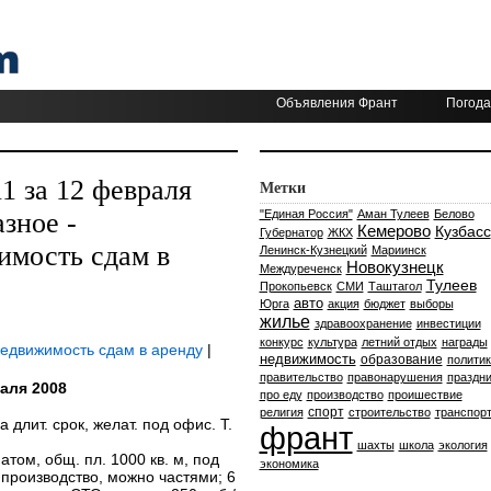
Объявления Франт
Погода
 за 12 февраля
Метки
зное -
"Единая Россия"
Аман Тулеев
Белово
Кемерово
Кузбасс
Губернатор
ЖКХ
имость сдам в
Ленинск-Кузнецкий
Мариинск
Новокузнецк
Междуреченск
Тулеев
Прокопьевск
СМИ
Таштагол
авто
Юрга
акция
бюджет
выборы
жилье
здравоохранение
инвестиции
конкурс
культура
летний отдых
награды
недвижимость сдам в аренду
|
недвижимость
образование
политик
правительство
правонарушения
праздни
аля 2008
про еду
производство
проишествие
спорт
религия
строительство
транспор
на длит. срок, желат. под офис. Т.
франт
шахты
школа
экология
том, общ. пл. 1000 кв. м, под
экономика
производство, можно частями; 6