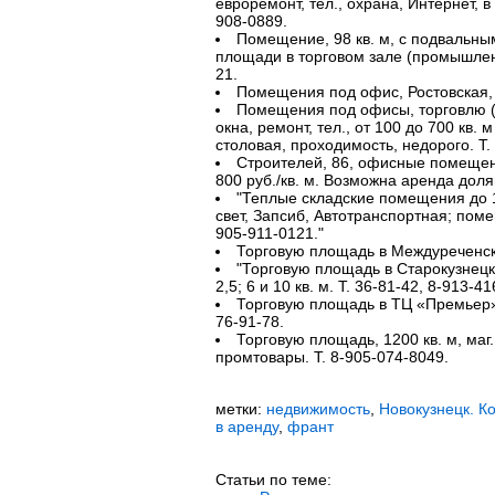
евроремонт, тел., охрана, Интернет, в
908-0889.
Помещение, 98 кв. м, с подвальны
площади в торговом зале (промышленн
21.
Помещения под офис, Ростовская, 1
Помещения под офисы, торговлю (р
окна, ремонт, тел., от 100 до 700 кв. м
столовая, проходимость, недорого. Т.
Строителей, 86, офисные помещени
800 руб./кв. м. Возможна аренда долям
"Теплые складские помещения до 1
свет, Запсиб, Автотранспортная; поме
905-911-0121."
Торговую площадь в Междуреченске
"Торговую площадь в Старокузнецке
2,5; 6 и 10 кв. м. Т. 36-81-42, 8-913-41
Торговую площадь в ТЦ «Премьер», 
76-91-78.
Торговую площадь, 1200 кв. м, маг
промтовары. Т. 8-905-074-8049.
метки:
недвижимость
,
Новокузнецк. К
в аренду
,
франт
Статьи по теме: