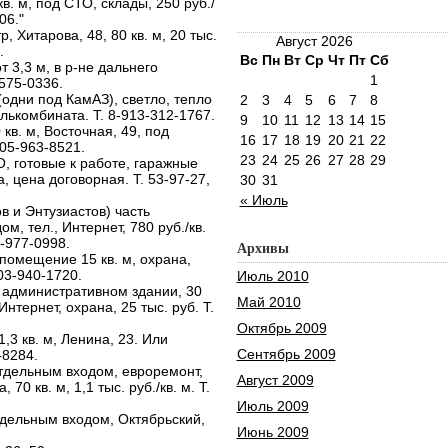
в. м, под СТО, склады, 250 руб./
06."
, Хитарова, 48, 80 кв. м, 20 тыс.
Август 2026
.
Вс
Пн
Вт
Ср
Чт
Пт
Сб
 3,3 м, в р-не дальнего
1
575-0336.
(одни под КамАЗ), светло, тепло
2
3
4
5
6
7
8
мелькомбината. Т. 8-913-312-1767.
9
10
11
12
13
14
15
кв. м, Восточная, 49, под
16
17
18
19
20
21
22
905-963-8521.
23
24
25
26
27
28
29
О, готовые к работе, гаражные
, цена договорная. Т. 53-97-27,
30
31
« Июль
в и Энтузиастов) часть
м, тел., Интернет, 780 руб./кв.
6-977-0998.
Архивы
 помещение 15 кв. м, охрана,
903-940-1720.
Июль 2010
административном здании, 30
Май 2010
, Интернет, охрана, 25 тыс. руб. Т.
Октябрь 2009
3 кв. м, Ленина, 23. Или
Сентябрь 2009
-8284.
дельным входом, евроремонт,
Август 2009
70 кв. м, 1,1 тыс. руб./кв. м. Т.
Июль 2009
тдельным входом, Октябрьский,
Июнь 2009