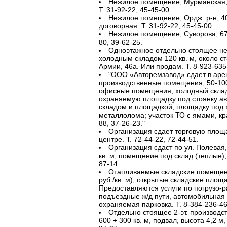
Нежилое помещение, Мурманская, 2
Т. 31-92-22, 45-45-00.
Нежилое помещение, Ордж. р-н, 40 
договорная. Т. 31-92-22, 45-45-00.
Нежилое помещение, Суворова, 67 кв
80, 39-62-25.
Одноэтажное отдельно стоящее неж
холодным складом 120 кв. м, около с
Армии, 46а. Или продам. Т. 8-923-635
"ООО «Авторемзавод» сдает в аре
производственные помещения, 50-1000
офисные помещения; холодный склад,
охраняемую площадку под стоянку ав
складом и площадкой; площадку под 
металлолома; участок ТО с ямами, кран
88, 37-26-23."
Организация сдает торговую площад
центре. Т. 72-44-22, 72-44-51.
Организация сдаст по ул. Полевая
кв. м, помещение под склад (теплые), 1
87-14.
Отапливаемые складские помещени
руб./кв. м), открытые складские площад
Предоставляются услуги по погрузо-р
подъездные ж/д пути, автомобильная 
охраняемая парковка. Т. 8-384-236-46
Отдельно стоящее 2-эт. производст
600 + 300 кв. м, подвал, высота 4,2 м, 