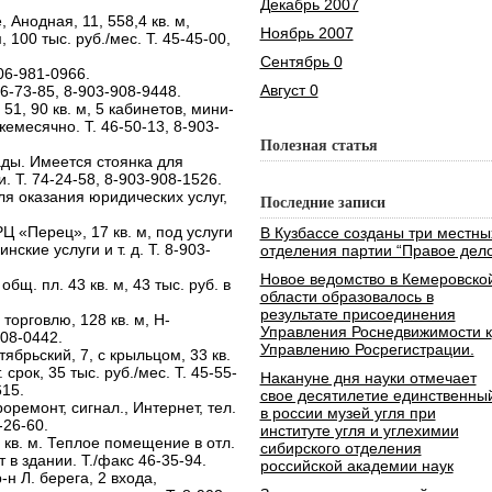
Декабрь 2007
Анодная, 11, 558,4 кв. м,
Ноябрь 2007
, 100 тыс. руб./мес. Т. 45-45-00,
Сентябрь 0
906-981-0966.
Август 0
6-73-85, 8-903-908-9448.
, 90 кв. м, 5 кабинетов, мини-
жемесячно. Т. 46-50-13, 8-903-
Полезная статья
ды. Имеется стоянка для
. Т. 74-24-58, 8-903-908-1526.
 оказания юридических услуг,
Последние записи
Ц «Перец», 17 кв. м, под услуги
В Кузбассе созданы три местны
ские услуги и т. д. Т. 8-903-
отделения партии “Правое дело
Новое ведомство в Кемеровско
общ. пл. 43 кв. м, 43 тыс. руб. в
области образовалось в
результате присоединения
 торговлю, 128 кв. м, Н-
Управления Роснедвижимости к
908-0442.
Управлению Росрегистрации.
брьский, 7, с крыльцом, 33 кв.
. срок, 35 тыс. руб./мес. Т. 45-55-
Накануне дня науки отмечает
615.
свое десятилетие единственны
оремонт, сигнал., Интернет, тел.
в россии музей угля при
-26-60.
институте угля и углехимии
 кв. м. Теплое помещение в отл.
сибирского отделения
т в здании. Т./факс 46-35-94.
российской академии наук
-н Л. берега, 2 входа,