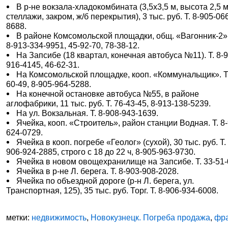
В р-не вокзала-хладокомбината (3,5х3,5 м, высота 2,5 м
стеллажи, закром, ж/б перекрытия), 3 тыс. руб. Т. 8-905-06
8688.
В районе Комсомольской площадки, общ. «Вагонник-2».
8-913-334-9951, 45-92-70, 78-38-12.
На Запсибе (18 квартал, конечная автобуса №11). Т. 8-
916-4145, 46-62-31.
На Комсомольской площадке, кооп. «Коммунальщик». Т.
60-49, 8-905-964-5288.
На конечной остановке автобуса №55, в районе
аглофабрики, 11 тыс. руб. Т. 76-43-45, 8-913-138-5239.
На ул. Вокзальная. Т. 8-908-943-1639.
Ячейка, кооп. «Строитель», район станции Водная. Т. 8
624-0729.
Ячейка в кооп. погребе «Геолог» (сухой), 30 тыс. руб. Т. 
906-924-2885, строго с 18 до 22 ч, 8-905-963-9730.
Ячейка в новом овощехранилище на Запсибе. Т. 33-51-
Ячейка в р-не Л. берега. Т. 8-903-908-2028.
Ячейка по объездной дороге (р-н Л. берега, ул.
Транспортная, 125), 35 тыс. руб. Торг. Т. 8-906-934-6008.
метки:
недвижимость
,
Новокузнецк. Погреба продажа
,
фр