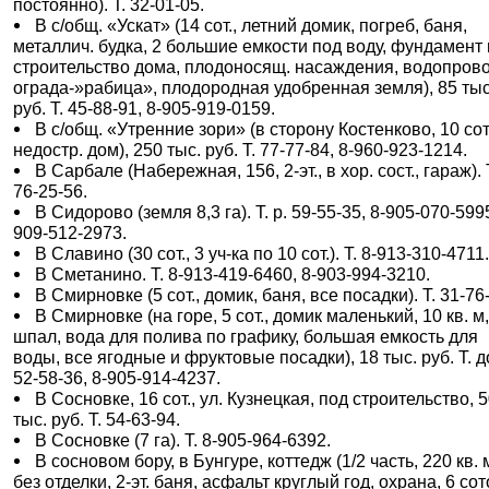
постоянно). Т. 32-01-05.
В с/общ. «Ускат» (14 сот., летний домик, погреб, баня,
металлич. будка, 2 большие емкости под воду, фундамент
строительство дома, плодоносящ. насаждения, водопрово
ограда-»рабица», плодородная удобренная земля), 85 тыс
руб. Т. 45-88-91, 8-905-919-0159.
В с/общ. «Утренние зори» (в сторону Костенково, 10 сот.
недостр. дом), 250 тыс. руб. Т. 77-77-84, 8-960-923-1214.
В Сарбале (Набережная, 156, 2-эт., в хор. сост., гараж). 
76-25-56.
В Сидорово (земля 8,3 га). Т. р. 59-55-35, 8-905-070-5995
909-512-2973.
В Славино (30 сот., 3 уч-ка по 10 сот.). Т. 8-913-310-4711
В Сметанино. Т. 8-913-419-6460, 8-903-994-3210.
В Смирновке (5 сот., домик, баня, все посадки). Т. 31-76
В Смирновке (на горе, 5 сот., домик маленький, 10 кв. м,
шпал, вода для полива по графику, большая емкость для
воды, все ягодные и фруктовые посадки), 18 тыс. руб. Т. д
52-58-36, 8-905-914-4237.
В Сосновке, 16 сот., ул. Кузнецкая, под строительство, 
тыс. руб. Т. 54-63-94.
В Сосновке (7 га). Т. 8-905-964-6392.
В сосновом бору, в Бунгуре, коттедж (1/2 часть, 220 кв. 
без отделки, 2-эт. баня, асфальт круглый год, охрана, 6 сот