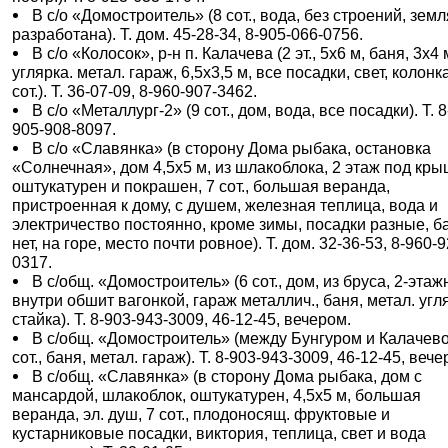
В с/о «Домостроитель» (8 сот., вода, без строений, земл
разработана). Т. дом. 45-28-34, 8-905-066-0756.
В с/о «Колосок», р-н п. Калачева (2 эт., 5х6 м, баня, 3х4 
углярка. метал. гараж, 6,5х3,5 м, все посадки, свет, колонк
сот.). Т. 36-07-09, 8-960-907-3462.
В с/о «Металлург-2» (9 сот., дом, вода, все посадки). Т. 8
905-908-8097.
В с/о «Славянка» (в сторону Дома рыбака, остановка
«Солнечная», дом 4,5х5 м, из шлакоблока, 2 этаж под кры
оштукатурен и покрашен, 7 сот., большая веранда,
пристроенная к дому, с душем, железная теплица, вода и
электричество постоянно, кроме зимы, посадки разные, б
нет, на горе, место почти ровное). Т. дом. 32-36-53, 8-960-9
0317.
В с/общ. «Домостроитель» (6 сот., дом, из бруса, 2-этажн
внутри обшит вагонкой, гараж металлич., баня, метал. угл
стайка). Т. 8-903-943-3009, 46-12-45, вечером.
В с/общ. «Домостроитель» (между Бунгуром и Калачево
сот., баня, метал. гараж). Т. 8-903-943-3009, 46-12-45, вече
В с/общ. «Славянка» (в сторону Дома рыбака, дом с
мансардой, шлакоблок, оштукатурен, 4,5х5 м, большая
веранда, эл. душ, 7 сот., плодоносящ. фруктовые и
кустарниковые посадки, виктория, теплица, свет и вода