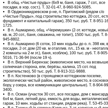
В общ. «Чистые пруды» (6х9 м, баня, гараж, 7 сот., все
посадки, в хор. сост.). Т. 32-01-47, 8-960-924-5085.
В Орджоникидзевском р-не, п. Притомский (рядом с/о
«Чистые Пруды», под строительство коттеджа, 20 сот., ест
фундамент и капитальный гараж), 350 тыс. руб. Т. 8-951-1
1725.
В п. Ашмарино, общ. «Черемушки» (2-эт. коттедж, новы
кв. м, 20 сот., баня, скважина, не топит), 1500 тыс. руб. Т. 8
945-8802.
В п. Ашмарино (6 соток, 10 мин ходьбы до о. п. 398 км, 
посадки, 2-эт. дом (20 кв. м отаплив. пл., 15 кв. м - неотапл
2 комнаты на 2-м эт.), баня, хозблок), 100 тыс. руб. Т. 8-905
5016, 71-36-94 (после 19 ч).
В п. Верхний Берензас (живописное место, на возвыше
солнечная сторона, ели, берёзы, калина, 15 сот. под
строительство), 50 тыс. руб. Т. 8-913-311-9888.
В п. Костенково (в строящемся коттеджном поселке,
экологически чистый район, живописное место, в соснов
бору, у озера, все коммуникации центральные). Т. 8-904-9
3400.
В п. Осман (участок 30 сот., все посадки, дом с мансар
6х4 м, баня, летний душ, емкость для воды, металлически
гараж, 10 мин. ходьбы от станции, рядом река). Т. 53-45-33
В п. Таежный (в сторону Карлыка, 3-эт. капитальный дом