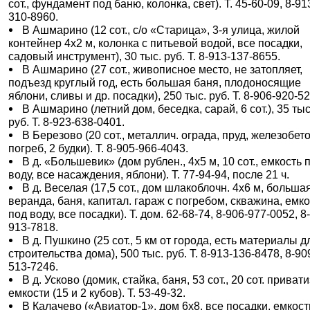
сот., фундамент под баню, колонка, свет). Т. 45-60-09, 8-91
310-8960.
В Ашмарино (12 сот., с/о «Старица», 3-я улица, жилой
контейнер 4х2 м, колонка с питьевой водой, все посадки,
садовый инструмент), 30 тыс. руб. Т. 8-913-137-8655.
В Ашмарино (27 сот., живописное место, не затопляет,
подъезд круглый год, есть большая баня, плодоносящие
яблони, сливы и др. посадки), 250 тыс. руб. Т. 8-906-920-5
В Ашмарино (летний дом, беседка, сарай, 6 сот.), 35 тыс
руб. Т. 8-923-638-0401.
В Березово (20 сот., металлич. ограда, пруд, железобето
погреб, 2 будки). Т. 8-905-966-4043.
В д. «Большевик» (дом рублен., 4х5 м, 10 сот., емкость 
воду, все насаждения, яблони). Т. 77-94-94, после 21 ч.
В д. Веселая (17,5 сот., дом шлакоблочн. 4х6 м, больша
веранда, баня, капитал. гараж с погребом, скважина, емк
под воду, все посадки). Т. дом. 62-68-74, 8-906-977-0052, 8
913-7818.
В д. Пушкино (25 сот., 5 км от города, есть материалы д
строительства дома), 500 тыс. руб. Т. 8-913-136-8478, 8-90
513-7246.
В д. Усково (домик, стайка, баня, 53 сот., 20 сот. приватиз
емкости (15 и 2 кубов). Т. 53-49-32.
В Калачево («Авиатор-1», дом 6х8, все посадки, емкост