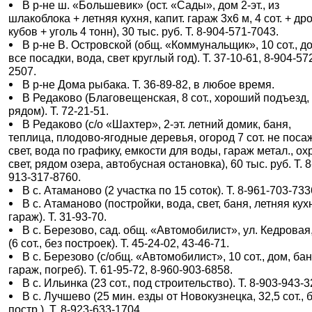
В р-не ш. «Большевик» (ост. «Сады», дом 2-эт., из
шлакоблока + летняя кухня, капит. гараж 3х6 м, 4 сот. + др
кубов + уголь 4 тонн), 30 тыс. руб. Т. 8-904-571-7043.
В р-не В. Островской (общ. «Коммунальщик», 10 сот., д
все посадки, вода, свет круглый год). Т. 37-10-61, 8-904-57
2507.
В р-не Дома рыбака. Т. 36-89-82, в любое время.
В Редаково (Благовещенская, 8 сот., хороший подъезд,
рядом). Т. 72-21-51.
В Редаково (с/о «Шахтер», 2-эт. летний домик, баня,
теплица, плодово-ягодные деревья, огород 7 сот. не поса
свет, вода по графику, емкости для воды, гараж метал., ох
свет, рядом озера, автобусная остановка), 60 тыс. руб. Т. 8
913-317-8760.
В с. Атаманово (2 участка по 15 соток). Т. 8-961-703-733
В с. Атаманово (постройки, вода, свет, баня, летняя кух
гараж). Т. 31-93-70.
В с. Березово, сад. общ. «Автомобилист», ул. Кедровая
(6 сот., без построек). Т. 45-24-02, 43-46-71.
В с. Березово (с/общ. «Автомобилист», 10 сот., дом, бан
гараж, погреб). Т. 61-95-72, 8-960-903-6858.
В с. Ильинка (23 сот., под строительство). Т. 8-903-943-3
В с. Лучшево (25 мин. езды от Новокузнецка, 32,5 сот., 
постр.). Т. 8-923-633-1704.