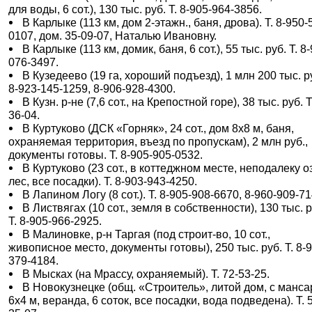
для воды, 6 сот.), 130 тыс. руб. Т. 8-905-964-3856.
В Карлыке (113 км, дом 2-этажн., баня, дрова). Т. 8-950-
0107, дом. 35-09-07, Наталью Ивановну.
В Карлыке (113 км, домик, баня, 6 сот.), 55 тыс. руб. Т. 8
076-3497.
В Кузедеево (19 га, хороший подъезд), 1 млн 200 тыс. ру
8-923-145-1259, 8-906-928-4300.
В Кузн. р-не (7,6 сот., на Крепостной горе), 38 тыс. руб. Т
36-04.
В Куртуково (ДСК «Горняк», 24 сот., дом 8х8 м, баня,
охраняемая территория, въезд по пропускам), 2 млн руб.,
документы готовы. Т. 8-905-905-0532.
В Куртуково (23 сот., в коттеджном месте, неподалеку о
лес, все посадки). Т. 8-903-943-4250.
В Лапином Логу (8 сот.). Т. 8-905-908-6670, 8-960-909-71
В Листвягах (10 сот., земля в собственности), 130 тыс. р
Т. 8-905-966-2925.
В Малиновке, р-н Таргая (под строит-во, 10 сот.,
живописное место, документы готовы), 250 тыс. руб. Т. 8-
379-4184.
В Мысках (на Мрассу, охраняемый). Т. 72-53-25.
В Новокузнецке (общ. «Строитель», литой дом, с манс
6х4 м, веранда, 6 соток, все посадки, вода подведена). Т. 