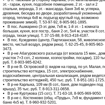
эт. - гараж, кухня, подсобное помещение, 2 эт. - зал и 2
спальни, веранда, 3 эт. - мансарда, баня 3х6 м, углярка,
дровяник, беседка во дворе, разработанный ухоженный
огород, теплица 4х8 м, подъезд круглый год, возможно
проживание зимой). Т. 53-97-92, 8-905-961-1895.
В пос. Ашмарино (3-эт. дом, 7х8 м, 1-й эт. - 1 комната
большая, кухня, все постр., баня 2-эт., 5х4 м, участок 8 сот.
ограда, тихая улица). Т. 37-15-88, 8-913-418-4187.
В пос. Кузедеево (центр, Партизанская, 58, живописно
место, чистый воздух, рядом река). Т. 62-25-45, 8-905-963-
3473.
В р-не Абагуровского разъезда (от вокзала 15 мин., дом
участок 7+3 сот., 2 колонки, хозпостройки, посадки), 110 ты
руб. Т. 8-903-985-8242.
В р-не В. Островской (с видом на город, по ул. Малая, 
строительство коттеджа, 15 сот., электроснабжение,
водоснабжение, центральная канализация, рядом ведетс
строительство коттеджей), 450 тыс. руб. Т. 8-951-161-1725.
В р-не Карлыка, 109 км (6 сот., баня, дом подведен под
крышу), 35 тыс. руб. Т. 8-913-311-0658.
В р-не Куртукова (15 сот.). Т. 71-63-18, 8-905-969-9050.
В р-не с. Костенково (общ. «Пруды», 7х9 м, фундамент 
баню 4х5 м). Т. 8-960-932-5201.