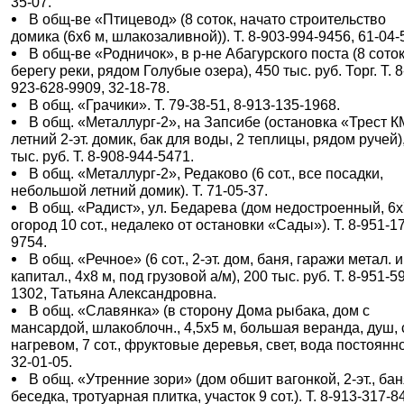
35-07.
В общ-ве «Птицевод» (8 соток, начато строительство
домика (6х6 м, шлакозаливной)). Т. 8-903-994-9456, 61-04-
В общ-ве «Родничок», в р-не Абагурского поста (8 соток
берегу реки, рядом Голубые озера), 450 тыс. руб. Торг. Т. 8
923-628-9909, 32-18-78.
В общ. «Грачики». Т. 79-38-51, 8-913-135-1968.
В общ. «Металлург-2», на Запсибе (остановка «Трест 
летний 2-эт. домик, бак для воды, 2 теплицы, рядом ручей)
тыс. руб. Т. 8-908-944-5471.
В общ. «Металлург-2», Редаково (6 сот., все посадки,
небольшой летний домик). Т. 71-05-37.
В общ. «Радист», ул. Бедарева (дом недостроенный, 6x
огород 10 сот., недалеко от остановки «Сады»). Т. 8-951-1
9754.
В общ. «Речное» (6 сот., 2-эт. дом, баня, гаражи метал. и
капитал., 4х8 м, под грузовой а/м), 200 тыс. руб. Т. 8-951-5
1302, Татьяна Александровна.
В общ. «Славянка» (в сторону Дома рыбака, дом с
мансардой, шлакоблочн., 4,5х5 м, большая веранда, душ, с
нагревом, 7 сот., фруктовые деревья, свет, вода постоянно)
32-01-05.
В общ. «Утренние зори» (дом обшит вагонкой, 2-эт., бан
беседка, тротуарная плитка, участок 9 сот.). Т. 8-913-317-8