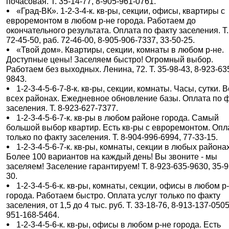
почасовая. Т. 35-14-77, 8-905-961-0761.
«Град-ВК». 1-2-3-4-к. кв-ры, секции, офисы, квартиры с
евроремонтом в любом р-не города. Работаем до
окончательного результата. Оплата по факту заселения. Т.
72-45-50, раб. 72-46-00, 8-905-906-7337, 33-50-25.
«Твой дом». Квартиры, секции, комнаты в любом р-не.
Доступные цены! Заселяем быстро! Огромный выбор.
Работаем без выходных. Ленина, 72. Т. 35-98-43, 8-923-63
9843.
1-2-3-4-5-6-7-8-к. кв-ры, секции, комнаты. Часы, сутки. 
всех районах. Ежедневное обновление базы. Оплата по 
заселения. Т. 8-923-627-7377.
1-2-3-4-5-6-7-к. кв-ры в любом районе города. Самый
большой выбор квартир. Есть кв-ры с евроремонтом. Опл
только по факту заселения. Т. 8-904-996-6994, 77-33-15.
1-2-3-4-5-6-7-к. кв-ры, комнаты, секции в любых районах
Более 100 вариантов на каждый день! Вы звоните - мы
заселяем! Заселение гарантируем! Т. 8-923-635-9630, 35-9
30.
1-2-3-4-5-6-к. кв-ры, комнаты, секции, офисы в любом р
города. Работаем быстро. Оплата услуг только по факту
заселения, от 1,5 до 4 тыс. руб. Т. 33-18-76, 8-913-137-0505
951-168-5464.
1-2-3-4-5-6-к. кв-ры, офисы в любом р-не города. Есть