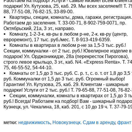
Работаем на подбор! Услуги - самые низкие! Всем клиента
подарки! Ул. Кутузова, 25, каб. 29. Мы всех заселяем!!! Т. 7
88, 77-51-08, 76-82-15, 33-89-00.
Квартиры, секции, комнаты, дома, гаражи, регистрация
Работаем до заселения. Т. 33-00-71, 8-902-759-0071, пр.
Октябрьский, 21а, 3 эт., направо.
Комнату, 1-2-3-к. кв-ры в любом р-не, 2-к. кв-ру (центр,
евроремонт), 17 тыс. руб./мес. Т. 8-913-419-6359.
Комнаты в квартирах в любом р-не за 1,5-3 тыс. руб.!
Секции, коммуналки - от 2 тыс. руб.! Ювелирное изделие в
подарок! Ул. Орджоникидзе, 28а (перекресток Пирогова),
строго левое крыльцо, 3 эт., каб. N4. «Express Renta». Т. 7
75, 46-55-52, 54-44-10.
Комнаты от 1,5 до 3 тыс. руб. С. р. т., с. о. т. от 1,8 до 3,5
руб. Коммуналки от 1,5 до 3 тыс. руб. Огромный выбор!
Гарантии! Ул. Кутузова, 25, каб. 29. Клиентам - шикарные
подарки! Услуги от 2 тыс. руб.! Т. 79-65-88, 77-51-08, 76-82-
Секции, коммуналки, комнаты в квартирах от 1,5 до 3 т
руб.! Всегда! Работаем на подбор! Вам - шикарный подаро
Кузнецк, ул. Чекалина, 18, каб. 201, с 10 до 19 ч. Т. 37-79-1
метки:
недвижимость
,
Новокузнецк. Сдам в аренду
,
франт