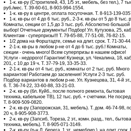
1-к. кв-ру (Строителей, 43, 1/5 эт., мебель, без тел.), 7 ты
руб./мес. Т. 39-60-61, 8-903-994-1554.
1-к. кв-ру в центре, оплата посуточная. Т. 8-913-139-035
1-к. кв-ры от 4 до 6 тыс. руб., 2-3-к. кв-ры от 5 до 8 тыс. 
Комнаты, секции от 1,5 до 3 тыс. руб. Абсолютно большой
выбор! Отчетные документы! Подбор! Ул. Кутузова, 25, каб
Клиентам - суперпризы!!! Т. 79-65-88, 77-51-08, 76-82-15.
1/2 дома на Форштадте, семье на длит. срок. Т. 71-30-44
2-1-к. кв-ры в любом р-не от 4 до 6 тыс. руб.! Комнаты,
секции - очень много! Всем суперпризы в нашем офисе!
Услуги - недорого! Гарантии! Кузнецк, ул. Чекалина, 18, каб
201, с 10 до 19 ч. Т. 37-79-19, 33-35-33.
2-1-к. кв-ры от 4 тыс. руб., комнаты от 2 тыс. руб. Много
вариантов! Работаем до заселения! Услуги 2-3 тыс. руб.
Подбор вариантов в любом р-не. Ул. Кузнецова, 31, 4-й эт.,
6. Т. 36-74-22, 33-60-88, 33-21-03.
2-к. кв-ру (бл. Куйб., после полного ремонта, бытовая
техника, кабельное ТВ), 12 тыс. руб. + счетчики. Не посред
Т. 8-909-509-0820.
2-к. кв-ру (Запорожская, 31, мебель). Т. дом. 46-74-98, 
20 ч, 8-905-908-3773.
2-к. кв-ру (Запсиб, Тореза, 2 эт., комн. разд., тел., бытов
техника, мебель). Т. 8-905-071-3149.
2-к. кв-ру (р-н Л. берега, 1 эт., немеблир.), на длит. срок, 