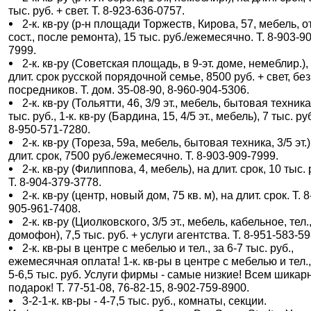
тыс. руб. + свет. Т. 8-923-636-0757.
2-к. кв-ру (р-н площади Торжеств, Кирова, 57, мебель, о
сост., после ремонта), 15 тыс. руб./ежемесячно. Т. 8-903-9
7999.
2-к. кв-ру (Советская площадь, в 9-эт. доме, немеблир.),
длит. срок русской порядочной семье, 8500 руб. + свет, без
посредников. Т. дом. 35-08-90, 8-960-904-5306.
2-к. кв-ру (Тольятти, 46, 3/9 эт., мебель, бытовая техника
тыс. руб., 1-к. кв-ру (Бардина, 15, 4/5 эт., мебель), 7 тыс. руб
8-950-571-7280.
2-к. кв-ру (Тореза, 59а, мебель, бытовая техника, 3/5 эт.)
длит. срок, 7500 руб./ежемесячно. Т. 8-903-909-7999.
2-к. кв-ру (Филиппова, 4, мебель), на длит. срок, 10 тыс. 
Т. 8-904-379-3778.
2-к. кв-ру (центр, новый дом, 75 кв. м), на длит. срок. Т. 8
905-961-7408.
2-к. кв-ру (Циолковского, 3/5 эт., мебель, кабельное, тел.
домофон), 7,5 тыс. руб. + услуги агентства. Т. 8-951-583-59
2-к. кв-ры в центре с мебелью и тел., за 6-7 тыс. руб.,
ежемесячная оплата! 1-к. кв-ры в центре с мебелью и тел.,
5-6,5 тыс. руб. Услуги фирмы - самые низкие! Всем шика
подарок! Т. 77-51-08, 76-82-15, 8-902-759-8900.
3-2-1-к. кв-ры - 4-7,5 тыс. руб., комнаты, секции.