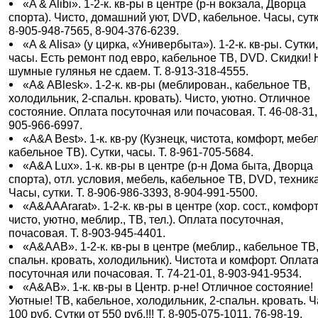
«A & Alibi». 1-2-к. кв-ры в центре (р-н вокзала, Дворца
спорта). Чисто, домашний уют, DVD, кабельное. Часы, сутки
8-905-948-7565, 8-904-376-6239.
«A & Alisa» (у цирка, «Универбыта»). 1-2-к. кв-ры. Сутки
часы. Есть ремонт под евро, кабельное ТВ, DVD. Скидки! 
шумные гулянья не сдаем. Т. 8-913-318-4555.
«A& ABlesk». 1-2-к. кв-ры (меблирован., кабельное ТВ,
холодильник, 2-спальн. кровать). Чисто, уютно. Отличное
состояние. Оплата посуточная или почасовая. Т. 46-08-31,
905-966-6997.
«A&A Best». 1-к. кв-ру (Кузнецк, чистота, комфорт, мебел
кабельное ТВ). Сутки, часы. Т. 8-961-705-5684.
«A&A Lux». 1-к. кв-ры в центре (р-н Дома быта, Дворца
спорта), отл. условия, мебель, кабельное ТВ, DVD, техника
Часы, сутки. Т. 8-906-986-3393, 8-904-991-5500.
«A&AAArarat». 1-2-к. кв-ры в центре (хор. сост., комфорт
чисто, уютно, меблир., ТВ, тел.). Оплата посуточная,
почасовая. Т. 8-903-945-4401.
«A&AAB». 1-2-к. кв-ры в центре (меблир., кабельное ТВ,
спальн. кровать, холодильник). Чистота и комфорт. Оплат
посуточная или почасовая. Т. 74-21-01, 8-903-941-9534.
«A&AB». 1-к. кв-ры в Центр. р-не! Отличное состояние!
Уютные! ТВ, кабельное, холодильник, 2-спальн. кровать. Ч
100 руб. Сутки от 550 руб.!!! Т. 8-905-075-1011, 76-98-19.