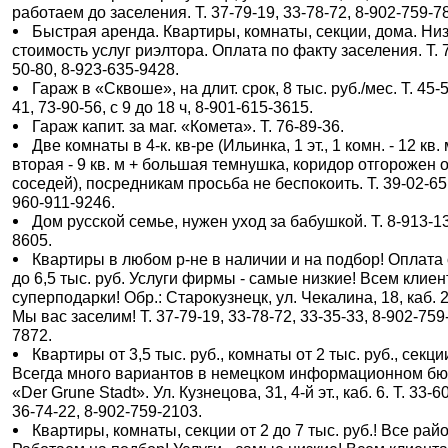
работаем до заселения. Т. 37-79-19, 33-78-72, 8-902-759-7
Быстрая аренда. Квартиры, комнаты, секции, дома. Ни
стоимость услуг риэлтора. Оплата по факту заселения. Т. 
50-80, 8-923-635-9428.
Гараж в «Сквоше», на длит. срок, 8 тыс. руб./мес. Т. 45-
41, 73-90-56, с 9 до 18 ч, 8-901-615-3615.
Гараж капит. за маг. «Комета». Т. 76-89-36.
Две комнаты в 4-к. кв-ре (Ильинка, 1 эт., 1 комн. - 12 кв. 
вторая - 9 кв. м + большая темнушка, коридор отгорожен 
соседей), посредникам просьба не беспокоить. Т. 39-02-65,
960-911-9246.
Дом русской семье, нужен уход за бабушкой. Т. 8-913-1
8605.
Квартиры в любом р-не в наличии и на подбор! Оплата 
до 6,5 тыс. руб. Услуги фирмы - самые низкие! Всем клиен
суперподарки! Обр.: Старокузнецк, ул. Чекалина, 18, каб. 
Мы вас заселим! Т. 37-79-19, 33-78-72, 33-35-33, 8-902-759
7872.
Квартиры от 3,5 тыс. руб., комнаты от 2 тыс. руб., секци
Всегда много вариантов в немецком информационном б
«Der Grune Stadt». Ул. Кузнецова, 31, 4-й эт., каб. 6. Т. 33-6
36-74-22, 8-902-759-2103.
Квартиры, комнаты, секции от 2 до 7 тыс. руб.! Все рай