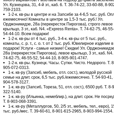
Ул. Кузнецова, 31, 4-й эт., каб. 6. Т. 36-74-22, 33-60-88, 8-90
759-2103.
1-2-к. кв-ры в центре и на Запсибе за 4-6,5 тыс. руб. Оп
ежемесячно! Комнаты в центре за 1,5-3 тыс. руб.! Ул.
Орджоникидзе, 28а (перекресток Пирогова), строго левое
крыльцо, 3 эт., каб. N4. «Express Renta». Т. 74-62-75, 46-55
54-44-10. Всем подарки!
1-2-к. кв-ры от 4 тыс. руб., 3-4-к. кв-ры от 5 тыс. руб.,
комнаты, с. р. т., с. о. т. от 2 тыс. руб. Ювелирное изделие в
подарок! Услуги - самые низкие! Скидки! Ул. Орджоникидзе
28а (перекресток Пирогова), левое крыльцо, 3 эт., каб. N4. 
74-62-75, 46-55-52, 54-44-10, 8-905-901-4747.
1-2-к. кв-ры. Кузнецк. Часы. Сутки. Чисто. Недорого. Т. 8
905-072-0313.
1-к. кв-ру (Запсиб, мебель, отл. сост.), молодой русской
семье на длит. срок, 6,5 тыс. руб./ежемесячно. Т. 54-93-41, 
904-578-3127.
1-к. кв-ру (Запсиб, Тореза, 51, отл. сост.), 6500 руб. Т. 8-
322-5140.
1-к. кв-ру (Ильинка, немеблир.), на длит. срок. Не посре
Т. 8-903-068-3391.
1-к. кв-ру (Металлургов, 50, 2/5 эт., мебель, тел., евро), 1
тыс. руб./мес. Т. 39-60-61, 8-901-615-2965, 8-903-994-1554.