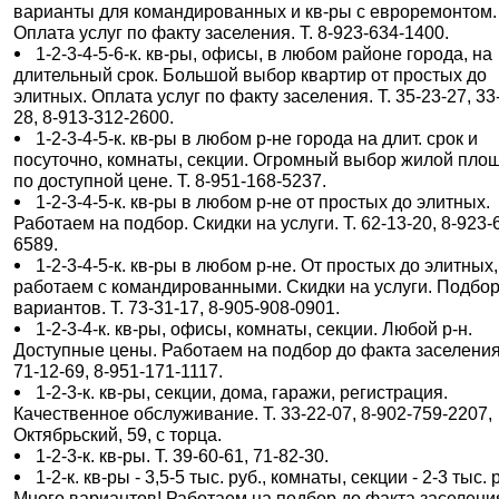
варианты для командированных и кв-ры с евроремонтом.
Оплата услуг по факту заселения. Т. 8-923-634-1400.
1-2-3-4-5-6-к. кв-ры, офисы, в любом районе города, на
длительный срок. Большой выбор квартир от простых до
элитных. Оплата услуг по факту заселения. Т. 35-23-27, 33
28, 8-913-312-2600.
1-2-3-4-5-к. кв-ры в любом р-не города на длит. срок и
посуточно, комнаты, секции. Огромный выбор жилой пло
по доступной цене. Т. 8-951-168-5237.
1-2-3-4-5-к. кв-ры в любом р-не от простых до элитных.
Работаем на подбор. Скидки на услуги. Т. 62-13-20, 8-923-
6589.
1-2-3-4-5-к. кв-ры в любом р-не. От простых до элитных,
работаем с командированными. Скидки на услуги. Подбо
вариантов. Т. 73-31-17, 8-905-908-0901.
1-2-3-4-к. кв-ры, офисы, комнаты, секции. Любой р-н.
Доступные цены. Работаем на подбор до факта заселения.
71-12-69, 8-951-171-1117.
1-2-3-к. кв-ры, секции, дома, гаражи, регистрация.
Качественное обслуживание. Т. 33-22-07, 8-902-759-2207,
Октябрьский, 59, с торца.
1-2-3-к. кв-ры. Т. 39-60-61, 71-82-30.
1-2-к. кв-ры - 3,5-5 тыс. руб., комнаты, секции - 2-3 тыс. 
Много вариантов! Работаем на подбор до факта заселени