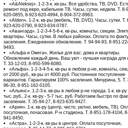
«A&Aleksej». 1-2-3-к. кв-ры. Все удобства, ТВ, DVD. Ест
ремонт под евро, кабельное ТВ. Часы, сутки, недели. Т. 8-
620-0855, 8-923-620-4994, 8-904-372-8963.
«Alden». 1-2-к. кв-ры (мебель, ТВ, DVD). Часы, сутки. Т. 
923-620-0790, 8-923-634-0787.
«Авангард». 1-2-3-4-5-6-к. кв-ры, комнаты, секции. Эли
квартиры. Часы, сутки. В любых районах. Оплата по факт
заселения. Ежедневное обновление. Т. 94-94-93, 8-951-22
9493.
«Альфа и Омега». Жилье для вас: дома и квартиры.
Обновление каждый день. Ваш уют - лучшая награда для 
Т. 33-12-03, 8-950-599-6080.
«Альфа». 1-2-3-4-5-к. кв-ры в любом р-не, комнаты, сек
от 2000 руб., кв-ры от 4000 руб. Постоянное поступление
вариантов. Гарантируем 100% заселения. Мичурина, 5. Т. 
96-30, 8-951-162-0105.
«Альянс». 1-2-3-к. кв-ры в любом р-не города. 1-к. кв-ру 
тыс. руб., 2-к. кв-ру - 5-7 тыс. руб. Работаем быстро по фак
заселения. Т. 35-94-27, 8-923-635-9427.
«Ария». 1-к. кв-ру (центр, чисто, уютно, мебель, ТВ). Оп
посуточная, почасовая. Р-н стадиона. Т. 8-951-178-4104, 8
941-8450.
«Астра». 1-2-3-к. кв-ры в центре. Оплата посуточная,