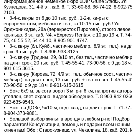
Информационное немецкое бюро «Der Grune Stadt». Ул.
Кузнецова, 31, 4-й эт., каб. 6. Т. 33-60-88, 36-74-22, 8-902-7
2103.
3-4-к. кв-ры от 6 до 10 тыс. руб., 1-2-к. кв-ры с
евроремонтом, мебелью и тел., за 10-15 тыс. руб.! Ул.
Орджоникидзе, 28а (перекресток Пирогова), строго левое
крыльцо, 3 эт., каб. N4. «Express Renta», с 10 до 19 ч. Т. 74
75, 46-55-52, 54-44-10, 8-905-901-4747.
3-к. кв-ру (бл. Куйб., частично меблир., 8/9 эт., тел.), на д
срок, 9 тыс. руб. Т. 8-906-933-3125.
3-к. кв-ру (Грдины, 29, 8/10 эт., без тел., частично меблир
на длит. срок, 20 тыс. руб. Т. 45-55-41, 73-90-56, с 9 до 18 ч,
901-615-3615.
3-к. кв-ру (Кирова, 72, 4/9 эт., тел., обычное сост., частич
меблир.), на длит. срок, 13 тыс. руб. + тел. и свет. Т. 45-55-4
73-90-56, с 9 до 18 ч, 8-901-615-3615.
Бокс 6х9 м, высота ворот 3 м, р-н 6 км, напротив автор
утеплен, свет, охрана, видеонаблюдение. Т. 8-903-942-0266
923-635-9543.
Бокс на ДОЗе, 5х10 м, под склад, на длит. срок. Т. 71-77-
8-904-373-9881.
Большой выбор жилья в аренду в любом р-не! Подбор
вариантов! Консультации, помощь и подарки всем нашим
клиентам! Обр.: Старокузнецк, ул. Чекалина, 18, каб. 201.